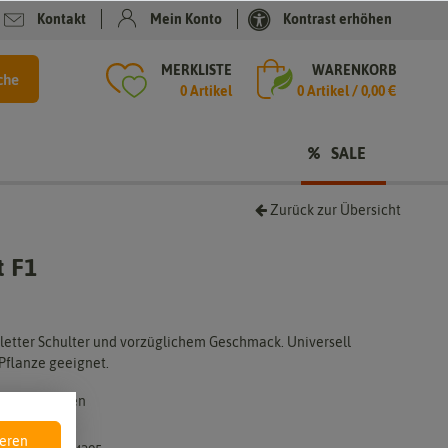
Kontakt
Mein Konto
Kontrast erhöhen
MERKLISTE
WARENKORB
che
0 Artikel
0
Artikel /
0,00 €
SALE
Zurück zur Übersicht
t F1
oletter Schulter und vorzüglichem Geschmack. Universell
Pflanze geeignet.
Dürr-Samen
4439-DS
ieren