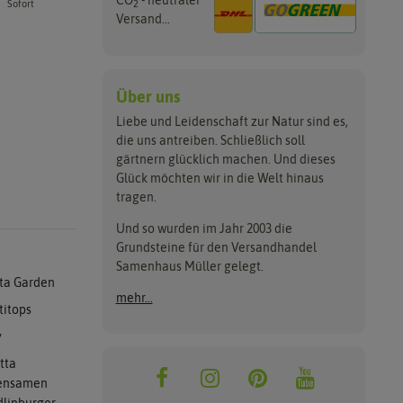
CO
- neutraler
2
Sofort
Versand...
Über uns
Liebe und Leidenschaft zur Natur sind es,
die uns antreiben. Schließlich soll
gärtnern glücklich machen. Und dieses
Glück möchten wir in die Welt hinaus
tragen.
Und so wurden im Jahr 2003 die
Grundsteine für den Versandhandel
Samenhaus Müller gelegt.
ta Garden
mehr...
titops
y
tta
ensamen