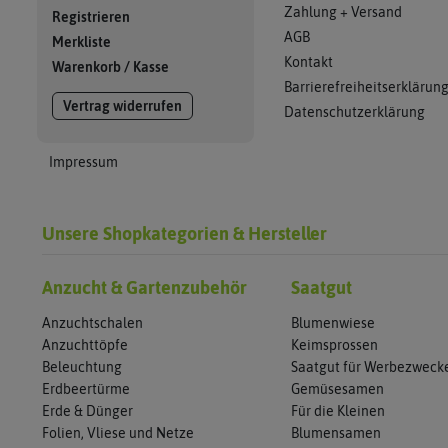
Zahlung + Versand
Registrieren
AGB
Merkliste
Kontakt
Warenkorb
/
Kasse
Barrierefreiheitserklärun
Vertrag widerrufen
Datenschutzerklärung
Impressum
Unsere Shopkategorien & Hersteller
Anzucht & Gartenzubehör
Saatgut
Anzuchtschalen
Blumenwiese
Anzuchttöpfe
Keimsprossen
Beleuchtung
Saatgut für Werbezweck
Erdbeertürme
Gemüsesamen
Erde & Dünger
Für die Kleinen
Folien, Vliese und Netze
Blumensamen