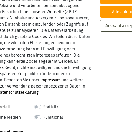
EAN:
Website und verarbeiten personenbezogene
 Besucher:innen unserer Webseite (z.B. IP-
Alle ableh
 um z.B. Inhalte und Anzeigen zu personalisieren,
n Drittanbietern einzubinden oder Zugriffe auf
Auswahl akze
bsite zu analysieren. Die Datenverarbeitung
rst durch gesetzte Cookies. Wir teilen diese Daten
en, die wir in den Einstellungen benennen.
verarbeitung kann mit Einwilligung oder
eines berechtigten Interesses erfolgen. Die
g kann erteilt oder abgelehnt werden. Es
as Recht, nicht einzuwilligen und die Einwilligung
späteren Zeitpunkt zu ändern oder zu
n. Beachten Sie unser
Impressum
und weitere
 zur Verwendung personenbezogener Daten in
aten­schutz­erklärung
.
nziell
Statistik
rne Medien
Funktional
 fahren
instellungen