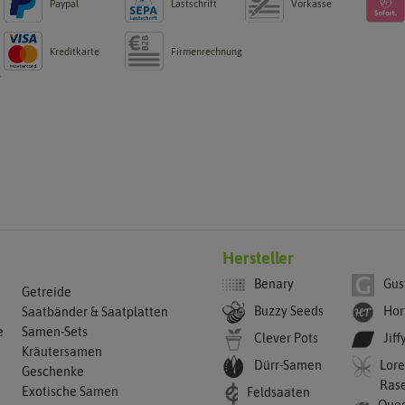
Paypal
Lastschrift
Vorkasse
Kreditkarte
Firmenrechnung
g
Hersteller
Benary
Gus
Getreide
Buzzy Seeds
Hor
Saatbänder & Saatplatten
e
Samen-Sets
Clever Pots
Jiff
Kräutersamen
Dürr-Samen
Lore
Geschenke
Ras
Exotische Samen
Feldsaaten