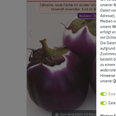
unserer 
Daten von
Adresse),
Medien vo
unsere We
erfolgt e
mit Dritt
Die Daten
aufgrund 
Zustimmun
besteht d
zu einem 
widerrufe
Hinweise
unserer
D
Esse
Exte
Zum Vergrößern mit Maus über das Bild
Weitere E