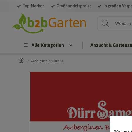
Top-Marken
Großhandelspreise
In großen Verp
Alle Kategorien
Anzucht & Gartenz
Auberginen Brillant F1
Wir verw