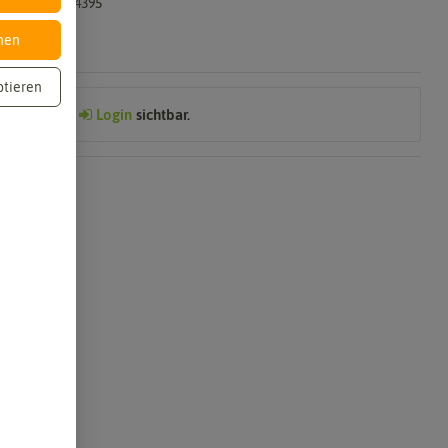
4017048144395
nen
ptieren
Preis nach
Login
sichtbar.