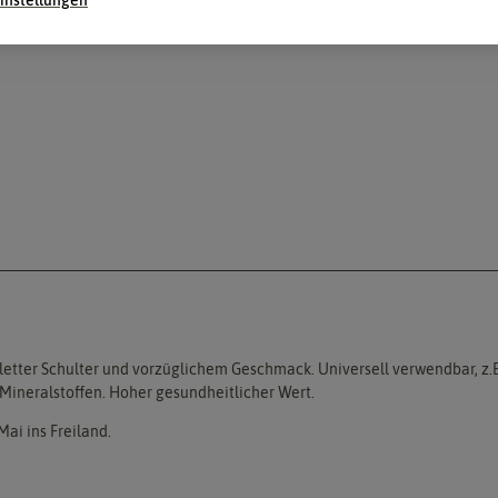
ioletter Schulter und vorzüglichem Geschmack. Universell verwendbar, z.
ineralstoffen. Hoher gesundheitlicher Wert.
Mai ins Freiland.