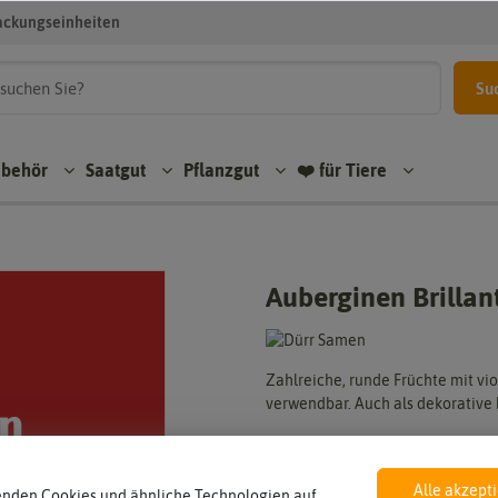
ackungseinheiten
Su
ubehör
Saatgut
Pflanzgut
❤️ für Tiere
Auberginen Brillan
Zahlreiche, runde Früchte mit vi
verwendbar. Auch als dekorative 
Hersteller:
Artikelnummer:
Alle akzept
enden Cookies und ähnliche Technologien auf