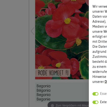
Wir verw
unserer 
Daten von
Adresse),
Medien vo
unsere We
erfolgt e
mit Dritt
Die Daten
aufgrund 
Zustimmun
besteht d
zu einem 
widerrufe
Hinweise
unserer
D
Esse
Exte
Zum Vergrößern mit Maus über das Bild