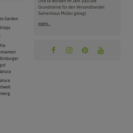
Und so wurden im Jahr 2003 die
Grundsteine für den Versandhandel
Samenhaus Müller gelegt.
ta Garden
mehr...
titops
y
tta
ensamen
linburger
gut
atura
atura
elwelt
mberg