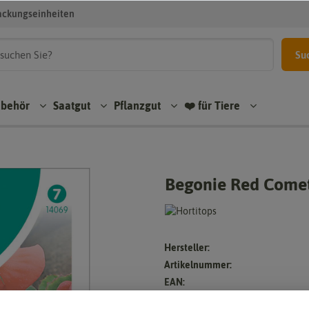
ackungseinheiten
Su
ubehör
Saatgut
Pflanzgut
❤️ für Tiere
Begonie Red Comet
Hersteller:
Artikelnummer:
EAN: