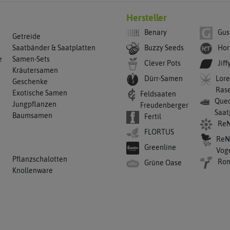
Hersteller
Benary
Gus
Getreide
Buzzy Seeds
Hor
Saatbänder & Saatplatten
e
Samen-Sets
Clever Pots
Jiff
Kräutersamen
Dürr-Samen
Lore
Geschenke
Ras
Exotische Samen
Feldsaaten
Qued
Jungpflanzen
Freudenberger
Saat
Baumsamen
Fertil
ReN
FLORTUS
ReN
Greenline
Vog
Pflanzschalotten
Ro
Grüne Oase
Knollenware