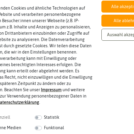
Alle akzept
enden Cookies und ähnliche Technologien auf
Website und verarbeiten personenbezogene
Inhalt
Wie viel ist enthalten
700 Korn
 Besucher:innen unserer Webseite (z.B. IP-
Alle ableh
 um z.B. Inhalte und Anzeigen zu personalisieren,
n Drittanbietern einzubinden oder Zugriffe auf
Auswahl akze
bsite zu analysieren. Die Datenverarbeitung
Blütenfarbe
rst durch gesetzte Cookies. Wir teilen diese Daten
sein.
rot
en, die wir in den Einstellungen benennen.
Wie ist die Blüte eingefärbt? Kann au
verarbeitung kann mit Einwilligung oder
eines berechtigten Interesses erfolgen. Die
g kann erteilt oder abgelehnt werden. Es
as Recht, nicht einzuwilligen und die Einwilligung
späteren Zeitpunkt zu ändern oder zu
n. Beachten Sie unser
Impressum
und weitere
 zur Verwendung personenbezogener Daten in
aten­schutz­erklärung
.
nziell
Statistik
rne Medien
Funktional
 fahren