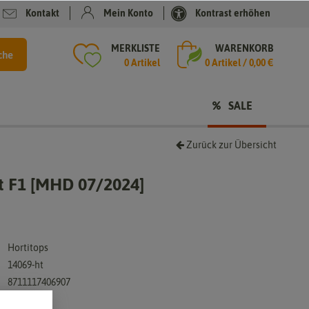
Kontakt
Mein Konto
Kontrast erhöhen
MERKLISTE
WARENKORB
che
0 Artikel
0
Artikel /
0,00 €
SALE
Zurück zur Übersicht
 F1 [MHD 07/2024]
Hortitops
14069-ht
8711117406907