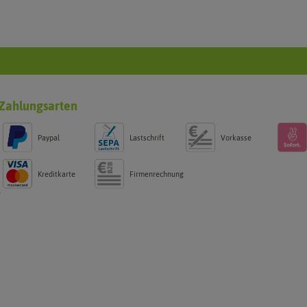
Zahlungsarten
Paypal
Lastschrift
Vorkasse
Kreditkarte
Firmenrechnung
g