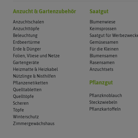
Anzucht & Gartenzubehör
Saatgut
Anzuchtschalen
Blumenwiese
Anzuchttöpfe
Keimsprossen
Beleuchtung
Saatgut für Werbezweck
Erdbeertürme
Gemüsesamen
Erde & Dünger
Für die Kleinen
Folien, Vliese und Netze
Blumensamen
Gartengeräte
Rasensamen
Heizmatte & Heizkabel
Anzuchtsets
Nützlinge & Nisthilfen
Pflanzgut
Pflanzenetiketten
Quelltabletten
Pflanzknoblauch
Quelltöpfe
Steckzwiebeln
Scheren
Pflanzkartoffeln
Töpfe
Winterschutz
Zimmergewächshaus