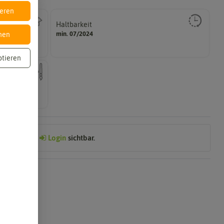
ieren
Haltbarkeit
gut keimen sollte.
min. 07/2024
nen
Zeitpunkt, bis zu dem das Saat- und Pflanzgut sehr
ptieren
ch mehrfarbig
Preis nach
Login
sichtbar.