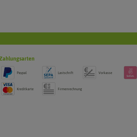
Zahlungsarten
Paypal
Lastschrift
Vorkasse
Kreditkarte
Firmenrechnung
g