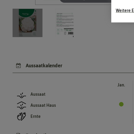
Weitere E
Aussaatkalender
Jan.
Aussaat
Aussaat Haus
Ernte