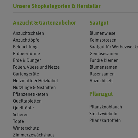
Unsere Shopkategorien & Hersteller
Anzucht & Gartenzubehör
Saatgut
Anzuchtschalen
Blumenwiese
Anzuchttöpfe
Keimsprossen
Beleuchtung
Saatgut für Werbezweck
Erdbeertürme
Gemüsesamen
Erde & Dünger
Für die Kleinen
Folien, Vliese und Netze
Blumensamen
Gartengeräte
Rasensamen
Heizmatte & Heizkabel
Anzuchtsets
Nützlinge & Nisthilfen
Pflanzgut
Pflanzenetiketten
Quelltabletten
Pflanzknoblauch
Quelltöpfe
Steckzwiebeln
Scheren
Pflanzkartoffeln
Töpfe
Winterschutz
Zimmergewächshaus