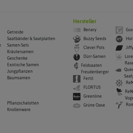
Hersteller
Benary
Gus
Getreide
Buzzy Seeds
Hor
Saatbänder & Saatplatten
e
Samen-Sets
Clever Pots
Jiff
Kräutersamen
Dürr-Samen
Lore
Geschenke
Ras
Exotische Samen
Feldsaaten
Qued
Jungpflanzen
Freudenberger
Saat
Baumsamen
Fertil
ReN
FLORTUS
ReN
Greenline
Vog
Pflanzschalotten
Ro
Grüne Oase
Knollenware