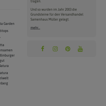
tragen.
Und so wurden im Jahr 2003 die
Grundsteine für den Versandhandel
Samenhaus Müller gelegt.
ta Garden
mehr...
titops
y
tta
ensamen
linburger
gut
atura
atura
elwelt
mberg