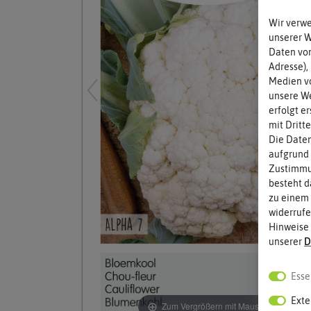
Wir verw
unserer 
Daten von
Adresse),
Medien vo
unsere We
erfolgt e
mit Dritt
Die Daten
aufgrund 
Zustimmun
besteht d
zu einem 
widerrufe
Hinweise
unserer
D
Esse
Exte
Zum Vergrößern mit Maus über das Bild