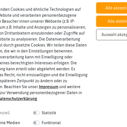
Alle akzept
enden Cookies und ähnliche Technologien auf
Inhalt
Website und verarbeiten personenbezogene
Wie viel ist enthalten
1 g
 Besucher:innen unserer Webseite (z.B. IP-
Alle ableh
 um z.B. Inhalte und Anzeigen zu personalisieren,
n Drittanbietern einzubinden oder Zugriffe auf
Auswahl akze
bsite zu analysieren. Die Datenverarbeitung
rst durch gesetzte Cookies. Wir teilen diese Daten
en, die wir in den Einstellungen benennen.
verarbeitung kann mit Einwilligung oder
eines berechtigten Interesses erfolgen. Die
g kann erteilt oder abgelehnt werden. Es
as Recht, nicht einzuwilligen und die Einwilligung
späteren Zeitpunkt zu ändern oder zu
n. Beachten Sie unser
Impressum
und weitere
 zur Verwendung personenbezogener Daten in
aten­schutz­erklärung
.
nziell
Statistik
rne Medien
Funktional
 fahren