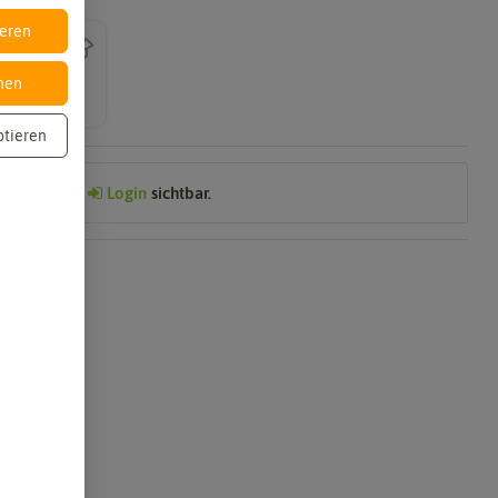
ieren
nen
ptieren
Preis nach
Login
sichtbar.