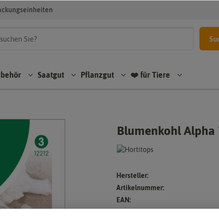
ackungseinheiten
Su
ubehör
Saatgut
Pflanzgut
❤️ für Tiere
Blumenkohl Alpha 
Hersteller:
Artikelnummer:
EAN: