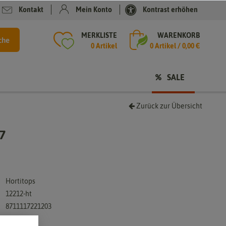
Kontakt
Mein Konto
Kontrast erhöhen
MERKLISTE
WARENKORB
che
0 Artikel
0
Artikel /
0,00 €
SALE
Zurück zur Übersicht
7
Hortitops
12212-ht
8711117221203