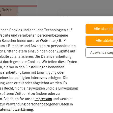
Inhalt
Wie viel ist enthalten
ca. 200 Korn
Alle akzept
enden Cookies und ähnliche Technologien auf
Website und verarbeiten personenbezogene
 Besucher:innen unserer Webseite (z.B. IP-
Alle ableh
Standort
 um z.B. Inhalte und Anzeigen zu personalisieren,
halbschattig, sonnig, vollsonnig)
sonnig
Wie viel Licht benötigt die Pflanze? (sc
n Drittanbietern einzubinden oder Zugriffe auf
Auswahl akze
bsite zu analysieren. Die Datenverarbeitung
rst durch gesetzte Cookies. Wir teilen diese Daten
en, die wir in den Einstellungen benennen.
Fruchtfarbe
Reifungsprozess hat.
verarbeitung kann mit Einwilligung oder
grün
Die Farbe der reifen Frucht, die sie 
eines berechtigten Interesses erfolgen. Die
g kann erteilt oder abgelehnt werden. Es
as Recht, nicht einzuwilligen und die Einwilligung
späteren Zeitpunkt zu ändern oder zu
n. Beachten Sie unser
Impressum
und weitere
 zur Verwendung personenbezogener Daten in
aten­schutz­erklärung
.
 fahren