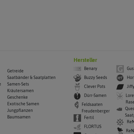
g
Hersteller
Benary
Gus
Getreide
Buzzy Seeds
Hor
Saatbänder & Saatplatten
e
Samen-Sets
Clever Pots
Jiff
Kräutersamen
Dürr-Samen
Lore
Geschenke
Ras
Exotische Samen
Feldsaaten
Qued
Jungpflanzen
Freudenberger
Saat
Baumsamen
Fertil
ReN
FLORTUS
ReN