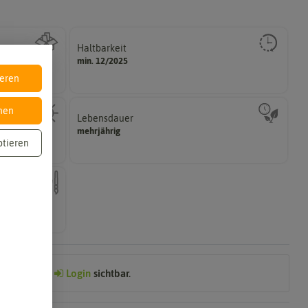
Haltbarkeit
gut keimen sollte.
min. 12/2025
Zeitpunkt, bis zu dem das Saat- und Pflanzgut sehr
ieren
nen
Lebensdauer
zweijährig oder mehrjährig.
mehrjährig
hattig,
Pflanzen werden kategorisiert in: einjährig,
ptieren
nach dem
Preis nach
Login
sichtbar.