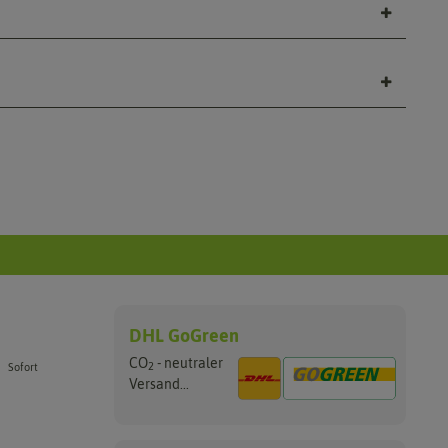
DHL GoGreen
CO
- neutraler
2
Sofort
Versand...