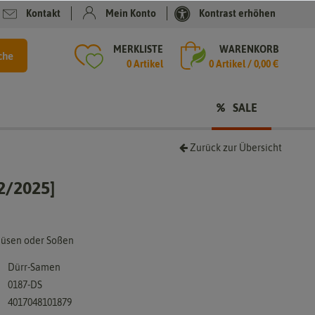
Kontakt
Mein Konto
Kontrast erhöhen
MERKLISTE
WARENKORB
che
0 Artikel
0
Artikel /
0,00 €
SALE
Zurück zur Übersicht
2/2025]
müsen oder Soßen
Dürr-Samen
0187-DS
4017048101879