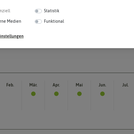
nziell
Statistik
rne Medien
Funktional
instellungen
Feb.
Mär.
Apr.
Mai
Jun.
Jul.