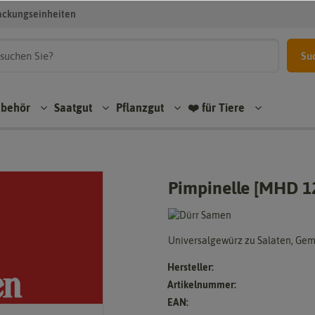
ackungseinheiten
Su
ubehör
Saatgut
Pflanzgut
❤️ für Tiere
Pimpinelle [MHD 1
Universalgewürz zu Salaten, Ge
Hersteller:
Artikelnummer:
EAN: