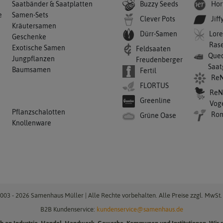
Buzzy Seeds
Hor
Saatbänder & Saatplatten
e
Samen-Sets
Clever Pots
Jiff
Kräutersamen
Dürr-Samen
Lore
Geschenke
Ras
Exotische Samen
Feldsaaten
Qued
Jungpflanzen
Freudenberger
Saat
Baumsamen
Fertil
ReN
FLORTUS
ReN
Greenline
Vog
Pflanzschalotten
Ro
Grüne Oase
Knollenware
003 - 2026 Samenhaus Müller | Alle Rechte vorbehalten. Alle Preise zzgl. MwSt. 
B2B Kundenservice:
kundenservice@samenhaus.de