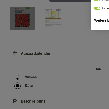
Exte
Weitere E
Aussaatkalender
Jan.
Aussaat
Blüte
Beschreibung