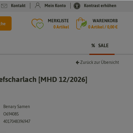
Kontakt
Mein Konto
Kontrast erhöhen
MERKLISTE
WARENKORB
che
0 Artikel
0
Artikel /
0,00 €
SALE
Zurück zur Übersicht
iefscharlach [MHD 12/2026]
Benary Samen
O694085
4017048396947