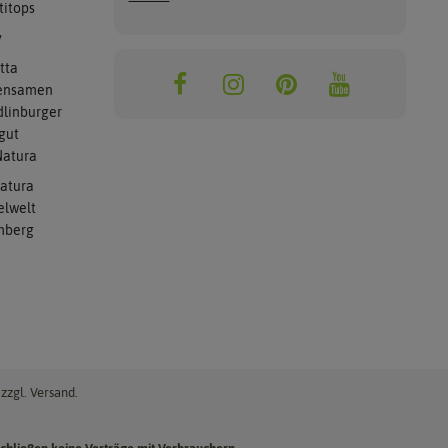
titops
y
tta
ensamen
linburger
gut
atura
atura
elwelt
mberg
zzgl. Versand.