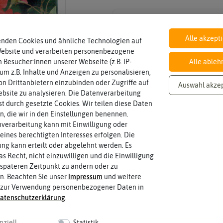
Inhalt
Wie viel ist enthalten
Samen für ca. 2 lfm
Alle akzept
enden Cookies und ähnliche Technologien auf
Website und verarbeiten personenbezogene
 Besucher:innen unserer Webseite (z.B. IP-
Alle ableh
 um z.B. Inhalte und Anzeigen zu personalisieren,
Standort
halbschattig, sonnig, vollsonnig)
n Drittanbietern einzubinden oder Zugriffe auf
sonnig
Auswahl akze
Wie viel Licht benötigt die Pflanze? (sc
bsite zu analysieren. Die Datenverarbeitung
rst durch gesetzte Cookies. Wir teilen diese Daten
en, die wir in den Einstellungen benennen.
verarbeitung kann mit Einwilligung oder
Blütenfarbe
sein.
eines berechtigten Interesses erfolgen. Die
rot
Wie ist die Blüte eingefärbt? Kann au
g kann erteilt oder abgelehnt werden. Es
as Recht, nicht einzuwilligen und die Einwilligung
späteren Zeitpunkt zu ändern oder zu
n. Beachten Sie unser
Impressum
und weitere
 zur Verwendung personenbezogener Daten in
aten­schutz­erklärung
.
 fahren
nziell
Statistik