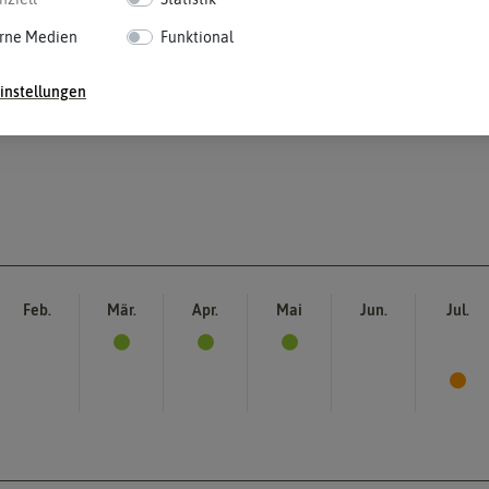
rne Medien
Funktional
instellungen
Feb.
Mär.
Apr.
Mai
Jun.
Jul.