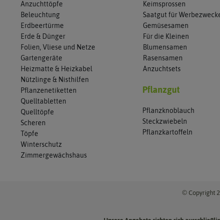
Anzuchttöpfe
Keimsprossen
Beleuchtung
Saatgut für Werbezweck
Erdbeertürme
Gemüsesamen
Erde & Dünger
Für die Kleinen
Folien, Vliese und Netze
Blumensamen
Gartengeräte
Rasensamen
Heizmatte & Heizkabel
Anzuchtsets
Nützlinge & Nisthilfen
Pflanzgut
Pflanzenetiketten
Quelltabletten
Pflanzknoblauch
Quelltöpfe
Steckzwiebeln
Scheren
Pflanzkartoffeln
Töpfe
Winterschutz
Zimmergewächshaus
© Copyright 2