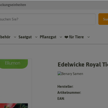
ackungseinheiten
Su
ubehör
Saatgut
Pflanzgut
❤️ für Tiere
Edelwicke Royal T
Hersteller:
Artikelnummer:
EAN: