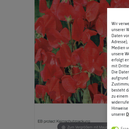
Wir verw
unserer 
Daten von
Adresse),
Medien vo
unsere We
erfolgt e
mit Dritt
Die Daten
aufgrund 
Zustimmun
besteht d
zu einem 
widerrufe
Hinweise
unserer
D
Zum Vergrößern mit Maus über das Bild
Esse