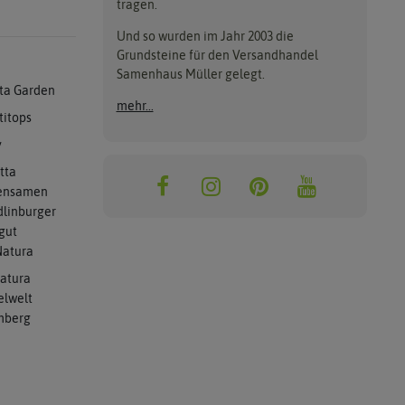
tragen.
Und so wurden im Jahr 2003 die
Grundsteine für den Versandhandel
Samenhaus Müller gelegt.
ta Garden
mehr...
titops
y
tta
ensamen
linburger
gut
atura
atura
elwelt
mberg