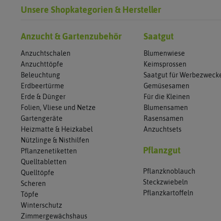
Unsere Shopkategorien & Hersteller
Anzucht & Gartenzubehör
Saatgut
Anzuchtschalen
Blumenwiese
Anzuchttöpfe
Keimsprossen
Beleuchtung
Saatgut für Werbezweck
Erdbeertürme
Gemüsesamen
Erde & Dünger
Für die Kleinen
Folien, Vliese und Netze
Blumensamen
Gartengeräte
Rasensamen
Heizmatte & Heizkabel
Anzuchtsets
Nützlinge & Nisthilfen
Pflanzgut
Pflanzenetiketten
Quelltabletten
Pflanzknoblauch
Quelltöpfe
Steckzwiebeln
Scheren
Pflanzkartoffeln
Töpfe
Winterschutz
Zimmergewächshaus