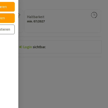
ieren
Haltbarkeit
nen
gut keimen sollte.
min. 07/2027
Zeitpunkt, bis zu dem das Saat- und Pflanzgut sehr
ptieren
Preis nach
Login
sichtbar.