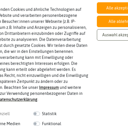
Alle akzept
enden Cookies und ähnliche Technologien auf
Website und verarbeiten personenbezogene
Inhalt
 Besucher:innen unserer Webseite (z.B. IP-
Alle ableh
Wie viel ist enthalten
1 g
 um z.B. Inhalte und Anzeigen zu personalisieren,
n Drittanbietern einzubinden oder Zugriffe auf
Auswahl akze
bsite zu analysieren. Die Datenverarbeitung
rst durch gesetzte Cookies. Wir teilen diese Daten
en, die wir in den Einstellungen benennen.
verarbeitung kann mit Einwilligung oder
eines berechtigten Interesses erfolgen. Die
g kann erteilt oder abgelehnt werden. Es
as Recht, nicht einzuwilligen und die Einwilligung
späteren Zeitpunkt zu ändern oder zu
n. Beachten Sie unser
Impressum
und weitere
 zur Verwendung personenbezogener Daten in
aten­schutz­erklärung
.
nziell
Statistik
rne Medien
Funktional
 fahren