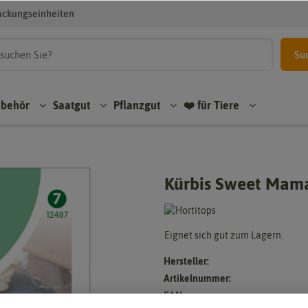
ackungseinheiten
Su
ubehör
Saatgut
Pflanzgut
❤️ für Tiere
Kürbis Sweet Mam
Eignet sich gut zum Lagern.
Hersteller:
Artikelnummer:
EAN: