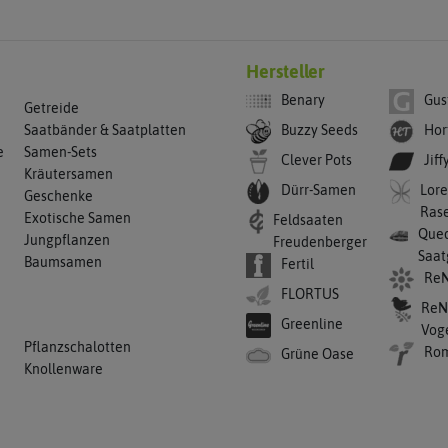
Hersteller
Benary
Gus
Getreide
Buzzy Seeds
Hor
Saatbänder & Saatplatten
e
Samen-Sets
Clever Pots
Jiff
Kräutersamen
Dürr-Samen
Lore
Geschenke
Ras
Exotische Samen
Feldsaaten
Qued
Jungpflanzen
Freudenberger
Saat
Baumsamen
Fertil
ReN
FLORTUS
ReN
Greenline
Vog
Pflanzschalotten
Ro
Grüne Oase
Knollenware