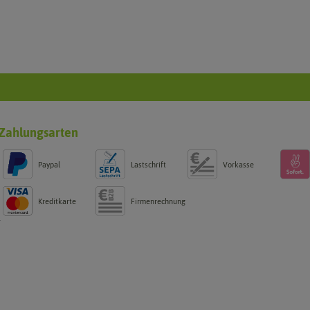
Zahlungsarten
Paypal
Lastschrift
Vorkasse
Kreditkarte
Firmenrechnung
g