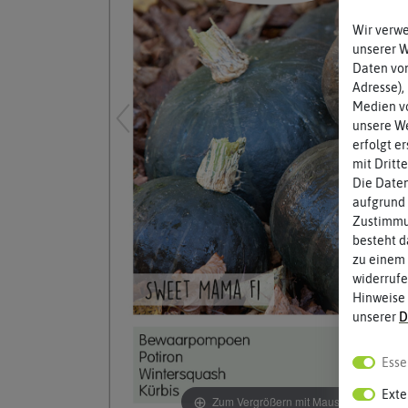
Wir verw
unserer 
Daten von
Adresse),
Medien vo
unsere We
erfolgt e
mit Dritt
Die Daten
aufgrund 
Zustimmun
besteht d
zu einem 
widerrufe
Hinweise
unserer
D
Esse
Exte
Zum Vergrößern mit Maus über das Bild