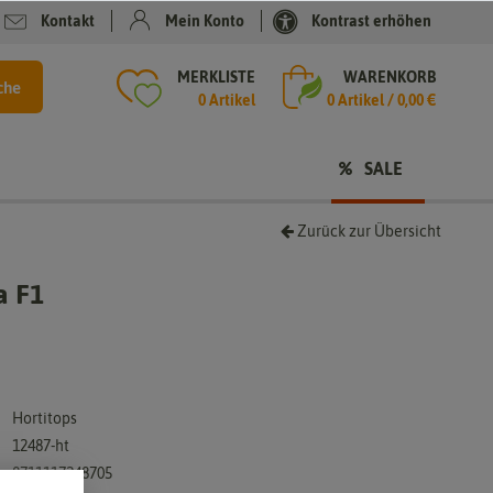
Kontakt
Mein Konto
Kontrast erhöhen
MERKLISTE
WARENKORB
che
0 Artikel
0
Artikel /
0,00 €
SALE
Zurück zur Übersicht
a F1
Hortitops
12487-ht
8711117248705