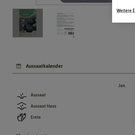
Weitere E
Aussaatkalender
Jan.
Aussaat
Aussaat Haus
Ernte