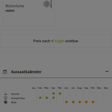
Blütenfarbe
violett
Kann auch mehrfarbig sein.
Wie ist die Blüte eingefärbt?
Preis nach
Login
sichtbar.
Aussaatkalender
Jan.
Feb.
Mär.
Apr.
Mai
Jun.
Jul.
Aug.
Sep.
Okt.
Nov.
Dez.
Aussaat
Aussaat Haus
Blüte