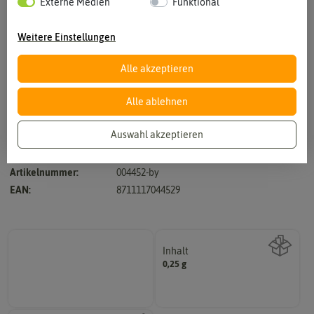
Externe Medien
Funktional
Weitere Einstellungen
Alle akzeptieren
Vergrößern durch berühren
Alle ablehnen
Auswahl akzeptieren
Hersteller:
Buzzy Seeds
Artikelnummer:
004452-by
EAN:
8711117044529
Inhalt
0,25 g
Wie viel ist enthalten