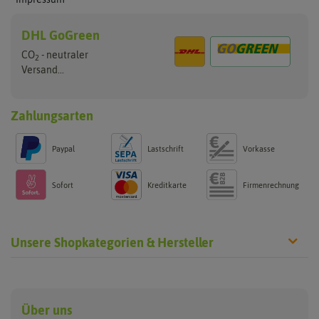
DHL GoGreen
CO
- neutraler
2
Versand...
Zahlungsarten
Paypal
Lastschrift
Vorkasse
Sofort
Kreditkarte
Firmenrechnung
Unsere Shopkategorien & Hersteller
Anzucht & Gartenzubehör
Saatgut
Hersteller
Anzuchtschalen
Blumenwiese
Über uns
Benary
Fertil