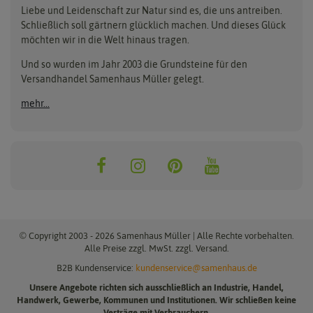
Anzuchttöpfe
Getreide
Liebe und Leidenschaft zur Natur sind es, die uns antreiben.
Beleuchtung
Keimsprossen
Buzzy Seeds
FLORTUS
Schließlich soll gärtnern glücklich machen. Und dieses Glück
Erdbeertürme
Saatbänder & Saatplatten
möchten wir in die Welt hinaus tragen.
Clever Pots
Greenline
Erde & Dünger
Saatgut für Werbezwecke
Folien, Vliese und Netze
Samen-Sets
Und so wurden im Jahr 2003 die Grundsteine für den
Dürr-Samen
Grüne Oase
Versandhandel Samenhaus Müller gelegt.
Gartengeräte
Gemüsesamen
Feldsaaten Freudenberger
Heizmatte & Heizkabel
Kräutersamen
mehr...
Nützlinge & Nisthilfen
Für die Kleinen
Gusta Garden
Quedlinburger Saatgut
Pflanzenetiketten
Geschenke
Hortitops
ReNatura
Quelltabletten
Blumensamen
Quelltöpfe
Exotische Samen
Jiffy
ReNatura Vogelwelt
Scheren
Rasensamen
Loretta Rasensamen
Romberg
Töpfe
Jungpflanzen
Winterschutz
Anzuchtsets
Zimmergewächshaus
Baumsamen
© Copyright 2003 - 2026 Samenhaus Müller | Alle Rechte vorbehalten.
Pflanzgut
Alle Preise zzgl. MwSt. zzgl. Versand.
B2B Kundenservice:
kundenservice@samenhaus.de
Pflanzknoblauch
Unsere Angebote richten sich ausschließlich an Industrie, Handel,
Pflanzschalotten
Handwerk, Gewerbe, Kommunen und Institutionen. Wir schließen keine
Steckzwiebeln
Verträge mit Verbrauchern.