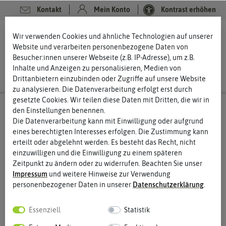
Kontakt
Mein Konto
Kontrast erhöhen
0
0
Wir verwenden Cookies und ähnliche Technologien auf unserer
Website und verarbeiten personenbezogene Daten von
Besucher:innen unserer Webseite (z.B. IP-Adresse), um z.B.
Inhalte und Anzeigen zu personalisieren, Medien von
Drittanbietern einzubinden oder Zugriffe auf unsere Website
zu analysieren. Die Datenverarbeitung erfolgt erst durch
gesetzte Cookies. Wir teilen diese Daten mit Dritten, die wir in
den Einstellungen benennen.
Die Datenverarbeitung kann mit Einwilligung oder aufgrund
eines berechtigten Interesses erfolgen. Die Zustimmung kann
erteilt oder abgelehnt werden. Es besteht das Recht, nicht
einzuwilligen und die Einwilligung zu einem späteren
Zeitpunkt zu ändern oder zu widerrufen. Beachten Sie unser
Impressum
und weitere Hinweise zur Verwendung
personenbezogener Daten in unserer
Daten­schutz­erklärung
.
Essenziell
Statistik