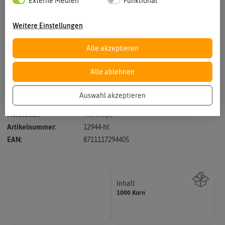
Externe Medien
Funktional
Weitere Einstellungen
Alle akzeptieren
Vergrößern durch berühren
Alle ablehnen
Auswahl akzeptieren
Hersteller:
Hortitops
Artikelnummer:
12944-ht
EAN:
8711117294405
Inhalt
1000 Korn
Wie viel ist enthalten