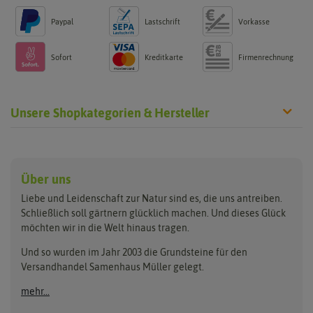
Paypal
Lastschrift
Vorkasse
Sofort
Kreditkarte
Firmenrechnung
Unsere Shopkategorien & Hersteller
Anzucht & Gartenzubehör
Saatgut
Hersteller
Anzuchtschalen
Blumenwiese
Über uns
Benary
Fertil
Anzuchttöpfe
Getreide
Liebe und Leidenschaft zur Natur sind es, die uns antreiben.
Beleuchtung
Keimsprossen
Buzzy Seeds
FLORTUS
Schließlich soll gärtnern glücklich machen. Und dieses Glück
Erdbeertürme
Saatbänder & Saatplatten
möchten wir in die Welt hinaus tragen.
Clever Pots
Greenline
Erde & Dünger
Saatgut für Werbezwecke
Folien, Vliese und Netze
Samen-Sets
Und so wurden im Jahr 2003 die Grundsteine für den
Dürr-Samen
Grüne Oase
Versandhandel Samenhaus Müller gelegt.
Gartengeräte
Gemüsesamen
Feldsaaten Freudenberger
Heizmatte & Heizkabel
Kräutersamen
mehr...
Nützlinge & Nisthilfen
Für die Kleinen
Gusta Garden
Quedlinburger Saatgut