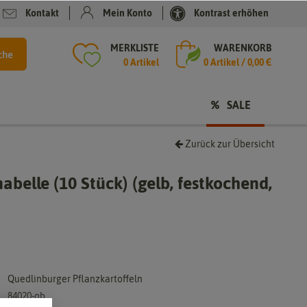
Kontakt
Mein Konto
Kontrast erhöhen
MERKLISTE
WARENKORB
che
0 Artikel
0
Artikel /
0,00 €
SALE
Zurück zur Übersicht
abelle (10 Stück) (gelb, festkochend,
Quedlinburger Pflanzkartoffeln
84020-qb