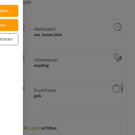
4050422840209
ieren
nen
Haltbarkeit
gut keimen sollte.
min. Saison 2026
Zeitpunkt, bis zu dem das Saat- und Pflanzgut sehr
ptieren
Lebensdauer
zweijährig oder mehrjährig.
einjährig
hattig,
Pflanzen werden kategorisiert in: einjährig,
Fruchtfarbe
Reifungsprozess hat.
gelb
me überwintern
Die Farbe der reifen Frucht, die sie nach dem
Preis nach
Login
sichtbar.