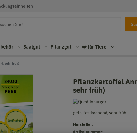
ackungseinheiten
Su
ubehör
Saatgut
Pflanzgut
❤️ für Tiere
nd, sehr früh)
Pflanzkartoffel Ann
sehr früh)
gelb, festkochend, sehr früh
Hersteller:
Artikelnummer: