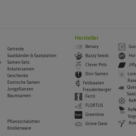
Hersteller
Benary
Gus
Getreide
Buzzy Seeds
Hor
Saatbänder & Saatplatten
e
Samen-Sets
Clever Pots
Jiff
Kräutersamen
Dürr-Samen
Lore
Geschenke
Ras
Exotische Samen
Feldsaaten
Qued
Jungpflanzen
Freudenberger
Saat
Baumsamen
Fertil
ReN
FLORTUS
ReN
Greenline
Vog
Pflanzschalotten
Ro
Grüne Oase
Knollenware