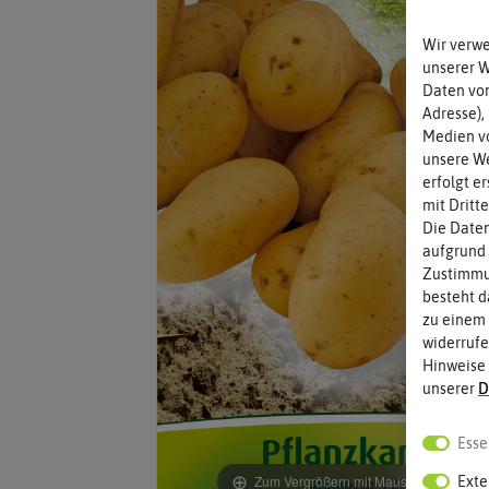
Wir verw
unserer 
Daten von
Adresse),
Medien vo
unsere We
erfolgt e
mit Dritt
Die Daten
aufgrund 
Zustimmun
besteht d
zu einem 
widerrufe
Hinweise
unserer
D
Esse
Zum Vergrößern mit Maus über das Bild
Exte