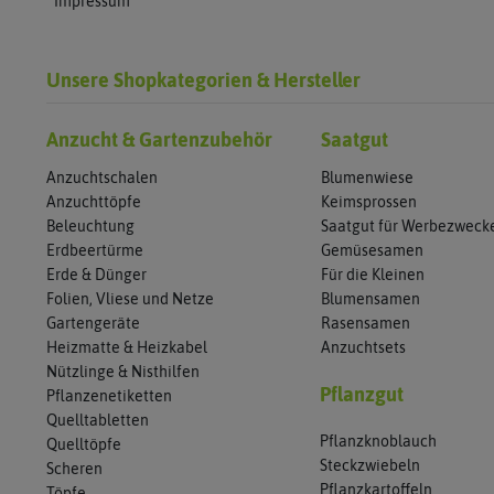
Impressum
Unsere Shopkategorien & Hersteller
Anzucht & Gartenzubehör
Saatgut
Anzuchtschalen
Blumenwiese
Anzuchttöpfe
Keimsprossen
Beleuchtung
Saatgut für Werbezweck
Erdbeertürme
Gemüsesamen
Erde & Dünger
Für die Kleinen
Folien, Vliese und Netze
Blumensamen
Gartengeräte
Rasensamen
Heizmatte & Heizkabel
Anzuchtsets
Nützlinge & Nisthilfen
Pflanzgut
Pflanzenetiketten
Quelltabletten
Pflanzknoblauch
Quelltöpfe
Steckzwiebeln
Scheren
Pflanzkartoffeln
Töpfe