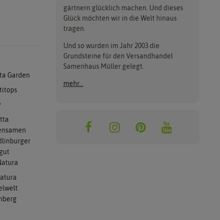
gärtnern glücklich machen. Und dieses
Glück möchten wir in die Welt hinaus
tragen.
Und so wurden im Jahr 2003 die
Grundsteine für den Versandhandel
Samenhaus Müller gelegt.
ta Garden
mehr...
titops
y
tta
ensamen
linburger
gut
atura
atura
elwelt
mberg