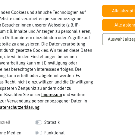
EAN:
Alle akzept
enden Cookies und ähnliche Technologien auf
Website und verarbeiten personenbezogene
 Besucher:innen unserer Webseite (z.B. IP-
Alle ableh
Inhalt
 um z.B. Inhalte und Anzeigen zu personalisieren,
Wie viel ist enthalten
10 Stück
n Drittanbietern einzubinden oder Zugriffe auf
Auswahl akze
bsite zu analysieren. Die Datenverarbeitung
rst durch gesetzte Cookies. Wir teilen diese Daten
en, die wir in den Einstellungen benennen.
Standort
verarbeitung kann mit Einwilligung oder
halbschattig, sonnig, vollsonnig)
sonnig
Wie viel Licht benötigt die Pflanze? (sc
eines berechtigten Interesses erfolgen. Die
g kann erteilt oder abgelehnt werden. Es
as Recht, nicht einzuwilligen und die Einwilligung
späteren Zeitpunkt zu ändern oder zu
Winterhart
können.
n. Beachten Sie unser
Impressum
und weitere
nein
Pflanzen, die im Freien ohne Proble
 zur Verwendung personenbezogener Daten in
aten­schutz­erklärung
.
nziell
Statistik
 fahren
rne Medien
Funktional