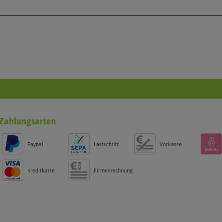
Zahlungsarten
Paypal
Lastschrift
Vorkasse
Kreditkarte
Firmenrechnung
g