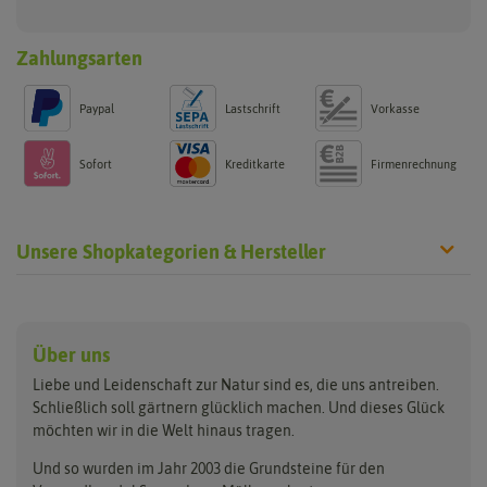
Zahlungsarten
Paypal
Lastschrift
Vorkasse
Sofort
Kreditkarte
Firmenrechnung
Unsere Shopkategorien & Hersteller
Anzucht & Gartenzubehör
Saatgut
Hersteller
Anzuchtschalen
Blumenwiese
Über uns
Benary
Fertil
Anzuchttöpfe
Getreide
Liebe und Leidenschaft zur Natur sind es, die uns antreiben.
Beleuchtung
Keimsprossen
Buzzy Seeds
FLORTUS
Schließlich soll gärtnern glücklich machen. Und dieses Glück
Erdbeertürme
Saatbänder & Saatplatten
möchten wir in die Welt hinaus tragen.
Clever Pots
Greenline
Erde & Dünger
Saatgut für Werbezwecke
Folien, Vliese und Netze
Samen-Sets
Und so wurden im Jahr 2003 die Grundsteine für den
Dürr-Samen
Grüne Oase