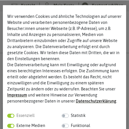
Kontakt
Mein Konto
Kontrast erhöhen
Filter
Wir verwenden Cookies und ähnliche Technologien auf unserer
0
0
Website und verarbeiten personenbezogene Daten von
Besucher:innen unserer Webseite (z.B. IP-Adresse), um z.B.
Inhalte und Anzeigen zu personalisieren, Medien von
Drittanbietern einzubinden oder Zugriffe auf unsere Website
zu analysieren. Die Datenverarbeitung erfolgt erst durch
gesetzte Cookies. Wir teilen diese Daten mit Dritten, die wir in
den Einstellungen benennen.
Saatgut
Blumenwiese Wildblumenwiese
Die Datenverarbeitung kann mit Einwilligung oder aufgrund
eines berechtigten Interesses erfolgen. Die Zustimmung kann
erteilt oder abgelehnt werden. Es besteht das Recht, nicht
0 Ergebnisse
Gefunden in Wildblumenwiese
einzuwilligen und die Einwilligung zu einem späteren
Zeitpunkt zu ändern oder zu widerrufen. Beachten Sie unser
Impressum
und weitere Hinweise zur Verwendung
personenbezogener Daten in unserer
Daten­schutz­erklärung
.
Essenziell
Statistik
Externe Medien
Funktional