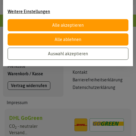
Weitere Einstellungen
Alle Informationen im Überblick
Alle akzeptieren
Alle ablehnen
Info
Mein Konto
Kataloge
Anmelden
Auswahl akzeptieren
Zahlung + Versand
Registrieren
AGB
Merkliste
Kontakt
Warenkorb
/
Kasse
Barrierefreiheitserklärung
Vertrag widerrufen
Datenschutzerklärung
Impressum
DHL GoGreen
CO
- neutraler
2
Versand...