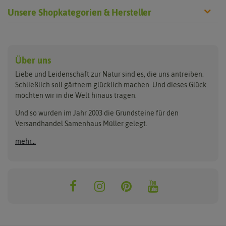
Unsere Shopkategorien & Hersteller
Anzucht & Gartenzubehör
Saatgut
Hersteller
Anzuchtschalen
Blumenwiese
Über uns
Benary
Fertil
Anzuchttöpfe
Getreide
Liebe und Leidenschaft zur Natur sind es, die uns antreiben.
Beleuchtung
Keimsprossen
Buzzy Seeds
FLORTUS
Schließlich soll gärtnern glücklich machen. Und dieses Glück
Erdbeertürme
Saatbänder & Saatplatten
möchten wir in die Welt hinaus tragen.
Clever Pots
Greenline
Erde & Dünger
Saatgut für Werbezwecke
Folien, Vliese und Netze
Samen-Sets
Und so wurden im Jahr 2003 die Grundsteine für den
Dürr-Samen
Grüne Oase
Versandhandel Samenhaus Müller gelegt.
Gartengeräte
Gemüsesamen
Feldsaaten Freudenberger
Heizmatte & Heizkabel
Kräutersamen
mehr...
Nützlinge & Nisthilfen
Für die Kleinen
Gusta Garden
Quedlinburger Saatgut
Pflanzenetiketten
Geschenke
Hortitops
ReNatura
Quelltabletten
Blumensamen
Quelltöpfe
Exotische Samen
Jiffy
ReNatura Vogelwelt
Scheren
Rasensamen
Loretta Rasensamen
Romberg
Töpfe
Jungpflanzen
Winterschutz
Anzuchtsets
Zimmergewächshaus
Baumsamen