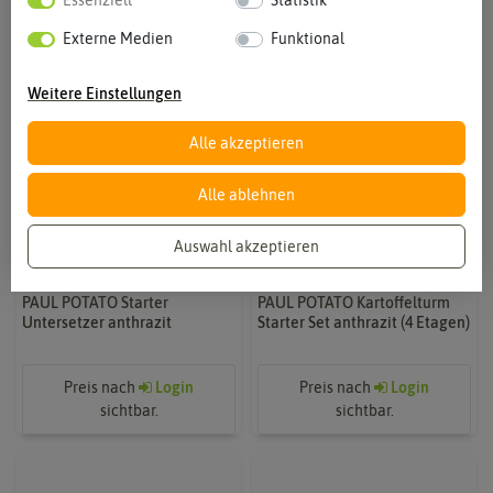
Essenziell
Statistik
Externe Medien
Funktional
Weitere Einstellungen
Alle akzeptieren
Alle ablehnen
Auswahl akzeptieren
PAUL POTATO Starter
PAUL POTATO Kartoffelturm
Untersetzer anthrazit
Starter Set anthrazit (4 Etagen)
Preis nach
Login
Preis nach
Login
sichtbar.
sichtbar.