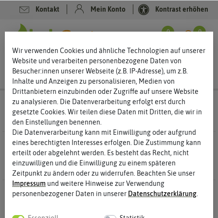
Kontakt
Mein Konto
Kontrast erhöhen
Filter
0
0
Wir verwenden Cookies und ähnliche Technologien auf unserer
Website und verarbeiten personenbezogene Daten von
Besucher:innen unserer Webseite (z.B. IP-Adresse), um z.B.
Inhalte und Anzeigen zu personalisieren, Medien von
Drittanbietern einzubinden oder Zugriffe auf unsere Website
zu analysieren. Die Datenverarbeitung erfolgt erst durch
Pflanzgut
Pflanzkartoffeln
gesetzte Cookies. Wir teilen diese Daten mit Dritten, die wir in
den Einstellungen benennen.
Die Datenverarbeitung kann mit Einwilligung oder aufgrund
eines berechtigten Interesses erfolgen. Die Zustimmung kann
19 Ergebnisse
Gefunden in Pflanzkartoffeln
erteilt oder abgelehnt werden. Es besteht das Recht, nicht
einzuwilligen und die Einwilligung zu einem späteren
Zeitpunkt zu ändern oder zu widerrufen. Beachten Sie unser
Impressum
und weitere Hinweise zur Verwendung
personenbezogener Daten in unserer
Daten­schutz­erklärung
.