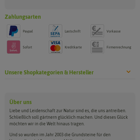
Zahlungsarten
Paypal
Lastschrift
Vorkasse
Sofort
Kreditkarte
Firmenrechnung
Unsere Shopkategorien & Hersteller
Anzucht & Gartenzubehör
Saatgut
Hersteller
Anzuchtschalen
Blumenwiese
Über uns
Benary
Fertil
Anzuchttöpfe
Getreide
Liebe und Leidenschaft zur Natur sind es, die uns antreiben.
Beleuchtung
Keimsprossen
Buzzy Seeds
FLORTUS
Schließlich soll gärtnern glücklich machen. Und dieses Glück
Erdbeertürme
Saatbänder & Saatplatten
möchten wir in die Welt hinaus tragen.
Clever Pots
Greenline
Erde & Dünger
Saatgut für Werbezwecke
Folien, Vliese und Netze
Samen-Sets
Und so wurden im Jahr 2003 die Grundsteine für den
Dürr-Samen
Grüne Oase