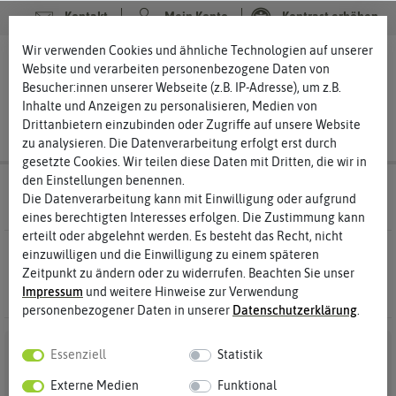
Kontakt
Mein Konto
Kontrast erhöhen
Filter
Wir verwenden Cookies und ähnliche Technologien auf unserer
0
0
Website und verarbeiten personenbezogene Daten von
Besucher:innen unserer Webseite (z.B. IP-Adresse), um z.B.
Inhalte und Anzeigen zu personalisieren, Medien von
Drittanbietern einzubinden oder Zugriffe auf unsere Website
zu analysieren. Die Datenverarbeitung erfolgt erst durch
gesetzte Cookies. Wir teilen diese Daten mit Dritten, die wir in
den Einstellungen benennen.
Anzucht & Gartenzubehör
Beleuchtung
Die Datenverarbeitung kann mit Einwilligung oder aufgrund
eines berechtigten Interesses erfolgen. Die Zustimmung kann
erteilt oder abgelehnt werden. Es besteht das Recht, nicht
0 Ergebnisse
Gefunden in Beleuchtung
einzuwilligen und die Einwilligung zu einem späteren
Zeitpunkt zu ändern oder zu widerrufen. Beachten Sie unser
Impressum
und weitere Hinweise zur Verwendung
personenbezogener Daten in unserer
Daten­schutz­erklärung
.
Essenziell
Statistik
Externe Medien
Funktional