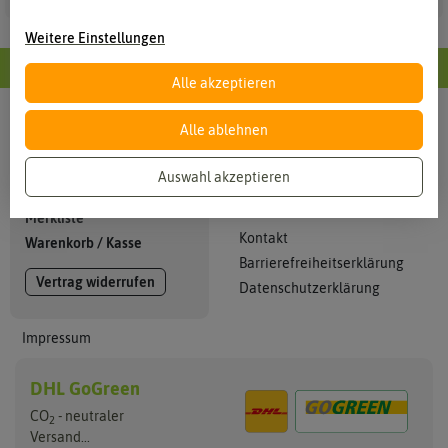
Weitere Einstellungen
Alle Informationen im Überblick
Alle akzeptieren
Alle ablehnen
Info
Mein Konto
Kataloge
Anmelden
Auswahl akzeptieren
Zahlung + Versand
Registrieren
AGB
Merkliste
Kontakt
Warenkorb
/
Kasse
Barrierefreiheitserklärung
Vertrag widerrufen
Datenschutzerklärung
Impressum
DHL GoGreen
CO
- neutraler
2
Versand...