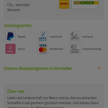
CO
- neutraler
2
Versand...
Zahlungsarten
Paypal
Lastschrift
Vorkasse
Sofort
Kreditkarte
Firmenrechnung
Unsere Shopkategorien & Hersteller
Anzucht & Gartenzubehör
Saatgut
Hersteller
Anzuchtschalen
Blumenwiese
Über uns
Benary
Fertil
Anzuchttöpfe
Getreide
Liebe und Leidenschaft zur Natur sind es, die uns antreiben.
Beleuchtung
Keimsprossen
Buzzy Seeds
FLORTUS
Schließlich soll gärtnern glücklich machen. Und dieses Glück
Erdbeertürme
Saatbänder & Saatplatten
möchten wir in die Welt hinaus tragen.