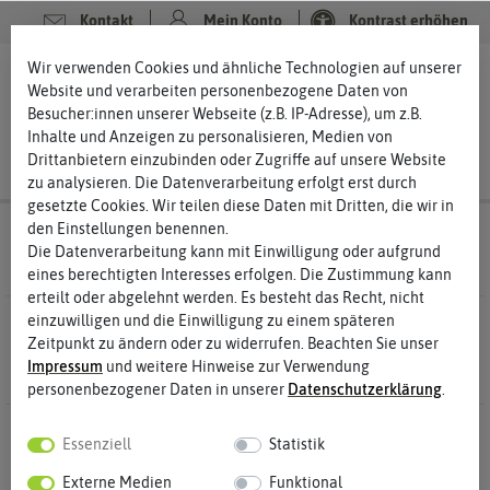
Kontakt
Mein Konto
Kontrast erhöhen
Filter
Wir verwenden Cookies und ähnliche Technologien auf unserer
0
0
Website und verarbeiten personenbezogene Daten von
Besucher:innen unserer Webseite (z.B. IP-Adresse), um z.B.
Inhalte und Anzeigen zu personalisieren, Medien von
Drittanbietern einzubinden oder Zugriffe auf unsere Website
zu analysieren. Die Datenverarbeitung erfolgt erst durch
gesetzte Cookies. Wir teilen diese Daten mit Dritten, die wir in
den Einstellungen benennen.
Saatgut
Gemüsesamen Peperonisamen
Die Datenverarbeitung kann mit Einwilligung oder aufgrund
eines berechtigten Interesses erfolgen. Die Zustimmung kann
erteilt oder abgelehnt werden. Es besteht das Recht, nicht
einzuwilligen und die Einwilligung zu einem späteren
2 Ergebnisse
Gefunden in Peperonisamen
Zeitpunkt zu ändern oder zu widerrufen. Beachten Sie unser
Impressum
und weitere Hinweise zur Verwendung
personenbezogener Daten in unserer
Daten­schutz­erklärung
.
Essenziell
Statistik
Externe Medien
Funktional