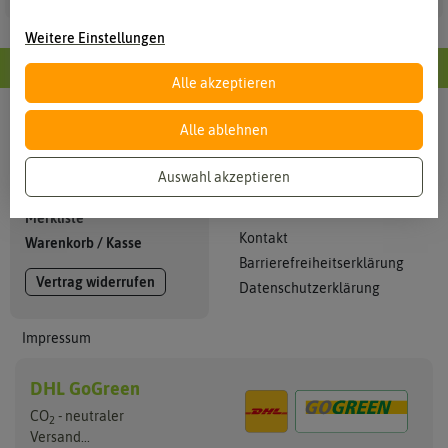
Weitere Einstellungen
Alle Informationen im Überblick
Alle akzeptieren
Alle ablehnen
Info
Mein Konto
Kataloge
Anmelden
Auswahl akzeptieren
Zahlung + Versand
Registrieren
AGB
Merkliste
Kontakt
Warenkorb
/
Kasse
Barrierefreiheitserklärung
Vertrag widerrufen
Datenschutzerklärung
Impressum
DHL GoGreen
CO
- neutraler
2
Versand...