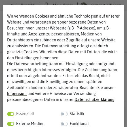
Kontakt
Mein Konto
Kontrast erhöhen
Filter
Wir verwenden Cookies und ähnliche Technologien auf unserer
0
0
Website und verarbeiten personenbezogene Daten von
Besucher:innen unserer Webseite (z.B. IP-Adresse), um z.B.
Inhalte und Anzeigen zu personalisieren, Medien von
Drittanbietern einzubinden oder Zugriffe auf unsere Website
zu analysieren. Die Datenverarbeitung erfolgt erst durch
gesetzte Cookies. Wir teilen diese Daten mit Dritten, die wir in
den Einstellungen benennen.
Saatgut
Rasensamen
Die Datenverarbeitung kann mit Einwilligung oder aufgrund
eines berechtigten Interesses erfolgen. Die Zustimmung kann
erteilt oder abgelehnt werden. Es besteht das Recht, nicht
0 Ergebnisse
Gefunden in Rasensamen
einzuwilligen und die Einwilligung zu einem späteren
Zeitpunkt zu ändern oder zu widerrufen. Beachten Sie unser
Impressum
und weitere Hinweise zur Verwendung
personenbezogener Daten in unserer
Daten­schutz­erklärung
.
Essenziell
Statistik
Externe Medien
Funktional