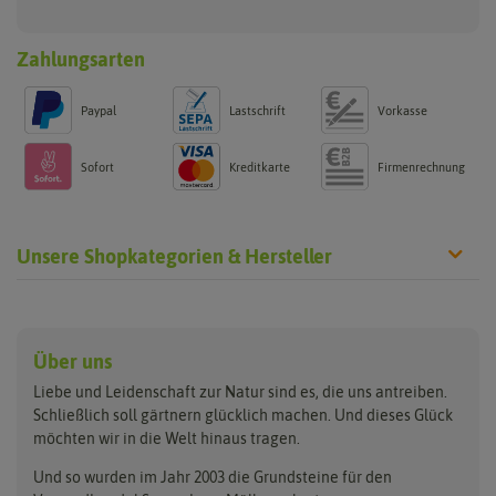
Zahlungsarten
Paypal
Lastschrift
Vorkasse
Sofort
Kreditkarte
Firmenrechnung
Unsere Shopkategorien & Hersteller
Anzucht & Gartenzubehör
Saatgut
Hersteller
Anzuchtschalen
Blumenwiese
Über uns
Benary
Fertil
Anzuchttöpfe
Getreide
Liebe und Leidenschaft zur Natur sind es, die uns antreiben.
Beleuchtung
Keimsprossen
Buzzy Seeds
FLORTUS
Schließlich soll gärtnern glücklich machen. Und dieses Glück
Erdbeertürme
Saatbänder & Saatplatten
möchten wir in die Welt hinaus tragen.
Clever Pots
Greenline
Erde & Dünger
Saatgut für Werbezwecke
Folien, Vliese und Netze
Samen-Sets
Und so wurden im Jahr 2003 die Grundsteine für den
Dürr-Samen
Grüne Oase