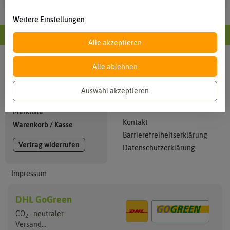
Weitere Einstellungen
Alle Informationen im Überblick
Alle akzeptieren
Alle ablehnen
Info
Mein Konto
Kataloge
Anmelden
Auswahl akzeptieren
Zahlung + Versand
Registrieren
AGB
Merkliste
Kontakt
Warenkorb
/
Kasse
Barrierefreiheitserklärung
Vertrag widerrufen
Datenschutzerklärung
Impressum
DHL GoGreen
CO
- neutraler
2
Versand...