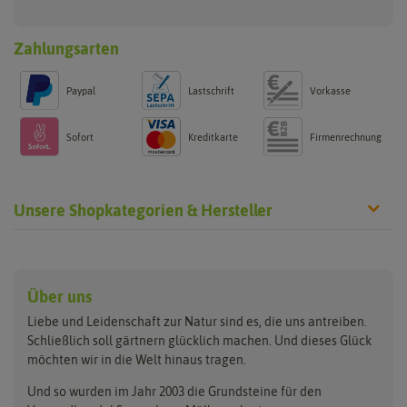
Zahlungsarten
Paypal
Lastschrift
Vorkasse
Sofort
Kreditkarte
Firmenrechnung
Unsere Shopkategorien & Hersteller
Anzucht & Gartenzubehör
Saatgut
Hersteller
Anzuchtschalen
Blumenwiese
Über uns
Benary
Fertil
Anzuchttöpfe
Getreide
Liebe und Leidenschaft zur Natur sind es, die uns antreiben.
Beleuchtung
Keimsprossen
Buzzy Seeds
FLORTUS
Schließlich soll gärtnern glücklich machen. Und dieses Glück
Erdbeertürme
Saatbänder & Saatplatten
möchten wir in die Welt hinaus tragen.
Clever Pots
Greenline
Erde & Dünger
Saatgut für Werbezwecke
Folien, Vliese und Netze
Samen-Sets
Und so wurden im Jahr 2003 die Grundsteine für den
Dürr-Samen
Grüne Oase