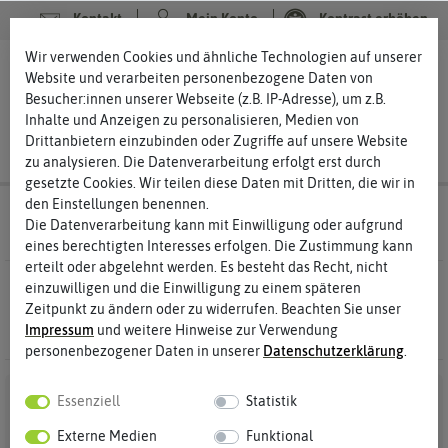
Kontakt
Mein Konto
Kontrast erhöhen
Filter
Wir verwenden Cookies und ähnliche Technologien auf unserer
0
0
Website und verarbeiten personenbezogene Daten von
Besucher:innen unserer Webseite (z.B. IP-Adresse), um z.B.
Inhalte und Anzeigen zu personalisieren, Medien von
Drittanbietern einzubinden oder Zugriffe auf unsere Website
zu analysieren. Die Datenverarbeitung erfolgt erst durch
gesetzte Cookies. Wir teilen diese Daten mit Dritten, die wir in
den Einstellungen benennen.
Anzucht & Gartenzubehör
Winterschutz
Die Datenverarbeitung kann mit Einwilligung oder aufgrund
eines berechtigten Interesses erfolgen. Die Zustimmung kann
erteilt oder abgelehnt werden. Es besteht das Recht, nicht
0 Ergebnisse
Gefunden in Winterschutz
einzuwilligen und die Einwilligung zu einem späteren
Zeitpunkt zu ändern oder zu widerrufen. Beachten Sie unser
Impressum
und weitere Hinweise zur Verwendung
personenbezogener Daten in unserer
Daten­schutz­erklärung
.
Essenziell
Statistik
Externe Medien
Funktional