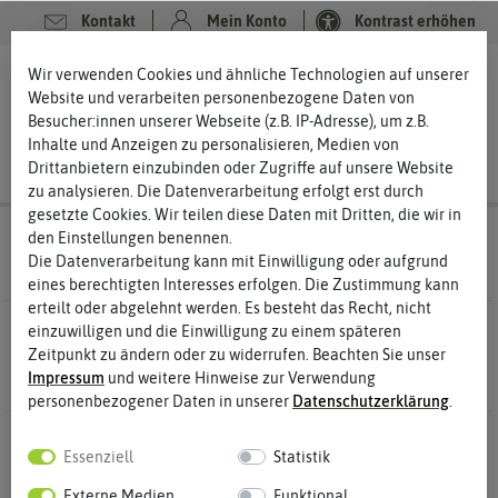
Kontakt
Mein Konto
Kontrast erhöhen
Filter
0
0
Wir verwenden Cookies und ähnliche Technologien auf unserer
Website und verarbeiten personenbezogene Daten von
Besucher:innen unserer Webseite (z.B. IP-Adresse), um z.B.
Inhalte und Anzeigen zu personalisieren, Medien von
Drittanbietern einzubinden oder Zugriffe auf unsere Website
zu analysieren. Die Datenverarbeitung erfolgt erst durch
gesetzte Cookies. Wir teilen diese Daten mit Dritten, die wir in
Saatgut
Für die Kleinen
den Einstellungen benennen.
Die Datenverarbeitung kann mit Einwilligung oder aufgrund
eines berechtigten Interesses erfolgen. Die Zustimmung kann
erteilt oder abgelehnt werden. Es besteht das Recht, nicht
3 Ergebnisse
Gefunden in Für die Kleinen
einzuwilligen und die Einwilligung zu einem späteren
Zeitpunkt zu ändern oder zu widerrufen. Beachten Sie unser
Impressum
und weitere Hinweise zur Verwendung
personenbezogener Daten in unserer
Daten­schutz­erklärung
.
-50%
-50%
Essenziell
Statistik
Externe Medien
Funktional