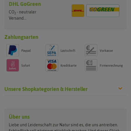
DHL GoGreen
CO
- neutraler
2
Versand...
Zahlungsarten
Paypal
Lastschrift
Vorkasse
Sofort
Kreditkarte
Firmenrechnung
Unsere Shopkategorien & Hersteller
Anzucht & Gartenzubehör
Saatgut
Hersteller
Anzuchtschalen
Blumenwiese
Über uns
Benary
Fertil
Anzuchttöpfe
Getreide
Liebe und Leidenschaft zur Natur sind es, die uns antreiben.
Beleuchtung
Keimsprossen
Buzzy Seeds
FLORTUS
Schließlich soll gärtnern glücklich machen. Und dieses Glück