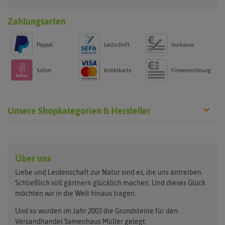
Zahlungsarten
Paypal
Lastschrift
Vorkasse
Sofort
Kreditkarte
Firmenrechnung
Unsere Shopkategorien & Hersteller
Anzucht & Gartenzubehör
Saatgut
Hersteller
Anzuchtschalen
Blumenwiese
Über uns
Benary
Fertil
Anzuchttöpfe
Getreide
Liebe und Leidenschaft zur Natur sind es, die uns antreiben.
Beleuchtung
Keimsprossen
Buzzy Seeds
FLORTUS
Schließlich soll gärtnern glücklich machen. Und dieses Glück
Erdbeertürme
Saatbänder & Saatplatten
möchten wir in die Welt hinaus tragen.
Clever Pots
Greenline
Erde & Dünger
Saatgut für Werbezwecke
Folien, Vliese und Netze
Samen-Sets
Und so wurden im Jahr 2003 die Grundsteine für den
Dürr-Samen
Grüne Oase
Versandhandel Samenhaus Müller gelegt.
Gartengeräte
Gemüsesamen