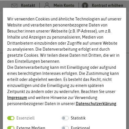
Kontakt
Mein Konto
Kontrast erhöhen
Wir verwenden Cookies und ähnliche Technologien auf unserer
0
0
Website und verarbeiten personenbezogene Daten von
Besucher:innen unserer Webseite (z.B. IP-Adresse), um z.B.
Inhalte und Anzeigen zu personalisieren, Medien von
Drittanbietern einzubinden oder Zugriffe auf unsere Website
zu analysieren. Die Datenverarbeitung erfolgt erst durch
gesetzte Cookies. Wir teilen diese Daten mit Dritten, die wir in
den Einstellungen benennen.
Die Datenverarbeitung kann mit Einwilligung oder aufgrund
eines berechtigten Interesses erfolgen. Die Zustimmung kann
Benary
erteilt oder abgelehnt werden. Es besteht das Recht, nicht
die schönsten Blumen für Ihren Garten
einzuwilligen und die Einwilligung zu einem späteren
Zeitpunkt zu ändern oder zu widerrufen. Beachten Sie unser
Seit über 150 Jahren steht Benary für hochwertiges Saatgut.
Impressum
und weitere Hinweise zur Verwendung
Gegründet wurde das Unternehmen 1843 in Erfurt von Ernst
personenbezogener Daten in unserer
Daten­schutz­erklärung
.
Benary, einem hessischen Gartenbauunternehmer.
Inzwischen ist Benary ein Generationsunternehmen, das
Essenziell
Statistik
weltweit agiert. Im Laufe der Zeit hat sich das Unternehmen
immer wieder neu erfunden und gehört heute zu den
Externe Medien
Funktional