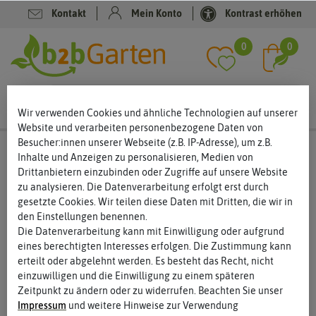
Kontakt
Mein Konto
Kontrast erhöhen
Filter
0
0
Wir verwenden Cookies und ähnliche Technologien auf unserer
Website und verarbeiten personenbezogene Daten von
Besucher:innen unserer Webseite (z.B. IP-Adresse), um z.B.
Saatgut
Blumensamen
Inhalte und Anzeigen zu personalisieren, Medien von
Drittanbietern einzubinden oder Zugriffe auf unsere Website
Blumensamen – für ein Feuerwerk der Farben
zu analysieren. Die Datenverarbeitung erfolgt erst durch
Blumensamen gehört zu den meist gekauften Saatgut-
gesetzte Cookies. Wir teilen diese Daten mit Dritten, die wir in
Produkten. Schließlich gehören bunte Blüten in jeden Garten, an
den Einstellungen benennen.
Straßenränder, auf Rabatten und in Pflanztöpfe. Verschiedene
Die Datenverarbeitung kann mit Einwilligung oder aufgrund
Blütenformen, Größen und Farben lassen immer wieder neue
eines berechtigten Interesses erfolgen. Die Zustimmung kann
Kombinationen entstehen. Die Artenvielfalt ist groß und oft weiß
erteilt oder abgelehnt werden. Es besteht das Recht, nicht
man gar nicht, für welchen Blumensamen man sich entscheiden
einzuwilligen und die Einwilligung zu einem späteren
soll. Wir bieten Ihnen eine Saatgut Palette der schönsten
Zeitpunkt zu ändern oder zu widerrufen. Beachten Sie unser
Blumensamen.
Impressum
und weitere Hinweise zur Verwendung