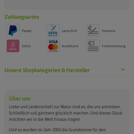
Zahlungsarten
Paypal
Lastschrift
Vorkasse
Sofort
Kreditkarte
Firmenrechnung
Unsere Shopkategorien & Hersteller
Anzucht & Gartenzubehör
Saatgut
Hersteller
Anzuchtschalen
Blumenwiese
Über uns
Benary
Fertil
Anzuchttöpfe
Getreide
Liebe und Leidenschaft zur Natur sind es, die uns antreiben.
Beleuchtung
Keimsprossen
Buzzy Seeds
FLORTUS
Schließlich soll gärtnern glücklich machen. Und dieses Glück
Erdbeertürme
Saatbänder & Saatplatten
möchten wir in die Welt hinaus tragen.
Clever Pots
Greenline
Erde & Dünger
Saatgut für Werbezwecke
Folien, Vliese und Netze
Samen-Sets
Und so wurden im Jahr 2003 die Grundsteine für den
Dürr-Samen
Grüne Oase