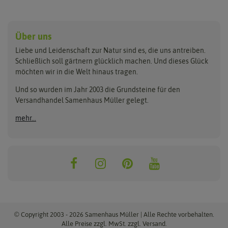
Anzucht & Gartenzubehör
Saatgut
Hersteller
Anzuchtschalen
Blumenwiese
Über uns
Benary
Fertil
Anzuchttöpfe
Getreide
Liebe und Leidenschaft zur Natur sind es, die uns antreiben.
Beleuchtung
Keimsprossen
Buzzy Seeds
FLORTUS
Schließlich soll gärtnern glücklich machen. Und dieses Glück
Erdbeertürme
Saatbänder & Saatplatten
möchten wir in die Welt hinaus tragen.
Clever Pots
Greenline
Erde & Dünger
Saatgut für Werbezwecke
Folien, Vliese und Netze
Samen-Sets
Und so wurden im Jahr 2003 die Grundsteine für den
Dürr-Samen
Grüne Oase
Versandhandel Samenhaus Müller gelegt.
Gartengeräte
Gemüsesamen
Feldsaaten Freudenberger
Heizmatte & Heizkabel
Kräutersamen
mehr...
Nützlinge & Nisthilfen
Für die Kleinen
Gusta Garden
Quedlinburger Saatgut
Pflanzenetiketten
Geschenke
Hortitops
ReNatura
Quelltabletten
Blumensamen
Quelltöpfe
Exotische Samen
Jiffy
ReNatura Vogelwelt
Scheren
Rasensamen
Loretta Rasensamen
Romberg
Töpfe
Jungpflanzen
Winterschutz
Anzuchtsets
Zimmergewächshaus
Baumsamen
© Copyright 2003 - 2026 Samenhaus Müller | Alle Rechte vorbehalten.
Pflanzgut
Alle Preise zzgl. MwSt. zzgl. Versand.