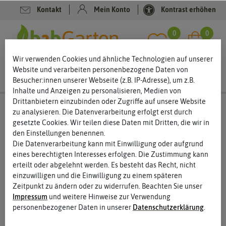
Kontakt
Mein Konto
Kontrast erhöhen
Filter
0
0
Wir verwenden Cookies und ähnliche Technologien auf unserer
Website und verarbeiten personenbezogene Daten von
Besucher:innen unserer Webseite (z.B. IP-Adresse), um z.B.
Inhalte und Anzeigen zu personalisieren, Medien von
Drittanbietern einzubinden oder Zugriffe auf unsere Website
Saatgut
Saatbänder & Saatplatten
zu analysieren. Die Datenverarbeitung erfolgt erst durch
gesetzte Cookies. Wir teilen diese Daten mit Dritten, die wir in
Saatbänder und Saatplatten – mancher mag es etwas
den Einstellungen benennen.
einfacher
Die Datenverarbeitung kann mit Einwilligung oder aufgrund
Säen ist manchmal gar nicht so einfach. Schließlich muss man
eines berechtigten Interesses erfolgen. Die Zustimmung kann
vieles beachten. Kunden mögen es deshalb oft einfach.
erteilt oder abgelehnt werden. Es besteht das Recht, nicht
Saatbänder und Saatplatten bringen viele Vorteile mit sich, die
einzuwilligen und die Einwilligung zu einem späteren
Kunden zu schätzen wissen. Sie sollten deshalb auch Saatbänder
Zeitpunkt zu ändern oder zu widerrufen. Beachten Sie unser
und Saatplatten in Ihr Portfolio aufnehmen. Gerade
Impressum
und weitere Hinweise zur Verwendung
Gartenanfänger:innen wissen die Vorteile zu schätzen und
personenbezogener Daten in unserer
Daten­schutz­erklärung
.
greifen eher zum Samen im Vliesband.