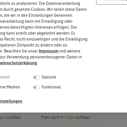
-50%
bsite zu analysieren. Die Datenverarbeitung
rst durch gesetzte Cookies. Wir teilen diese Daten
en, die wir in den Einstellungen benennen.
verarbeitung kann mit Einwilligung oder
eines berechtigten Interesses erfolgen. Die
g kann erteilt oder abgelehnt werden. Es
as Recht, nicht einzuwilligen und die Einwilligung
späteren Zeitpunkt zu ändern oder zu
n. Beachten Sie unser
Impressum
und weitere
 zur Verwendung personenbezogener Daten in
aten­schutz­erklärung
.
nziell
Statistik
rne Medien
Funktional
, ergibt 10 l)
Kokos Anzuchterde (60 g, ergibt
1 l)
instellungen
gin
sichtbar.
Preis nach
Login
sichtbar.