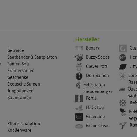
Hersteller
Benary
Gus
Getreide
Buzzy Seeds
Hor
Saatbänder & Saatplatten
e
Samen-Sets
Clever Pots
Jiff
Kräutersamen
Dürr-Samen
Lore
Geschenke
Ras
Exotische Samen
Feldsaaten
Qued
Jungpflanzen
Freudenberger
Saat
Baumsamen
Fertil
ReN
FLORTUS
ReN
Greenline
Vog
Pflanzschalotten
Ro
Grüne Oase
Knollenware