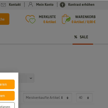
Kontakt
Mein Konto
Kontrast erhöhen
MERKLISTE
WARENKORB
che
0 Artikel
0
Artikel /
0,00 €
SALE
arkeit
ieren
nen
ptieren