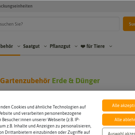
ackungseinheiten
Su
ubehör
Saatgut
Pflanzgut
❤️ für Tiere
 Gartenzubehör
Erde & Dünger
Hersteller
Lieferb
Alle akzept
enden Cookies und ähnliche Technologien auf
Website und verarbeiten personenbezogene
 Besucher:innen unserer Webseite (z.B. IP-
Alle ableh
den in Erde & Dünger
 um z.B. Inhalte und Anzeigen zu personalisieren,
n Drittanbietern einzubinden oder Zugriffe auf
Auswahl akze