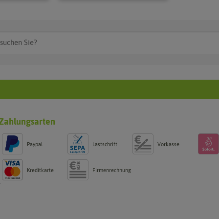
Zahlungsarten
Paypal
Lastschrift
Vorkasse
Kreditkarte
Firmenrechnung
g