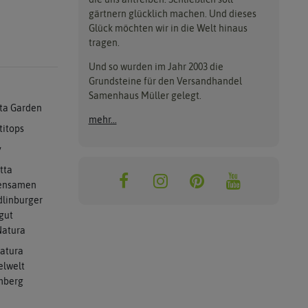
gärtnern glücklich machen. Und dieses
Glück möchten wir in die Welt hinaus
tragen.
Und so wurden im Jahr 2003 die
Grundsteine für den Versandhandel
Samenhaus Müller gelegt.
ta Garden
mehr...
titops
y
tta
ensamen
linburger
gut
atura
atura
elwelt
mberg