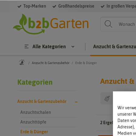
Top-Marken
Großhandelspreise
In großen Verp
Filter
Alle Kategorien
Anzucht & Gartenz
Anzucht & Gartenzubehör
Erde & Dünger
Anzucht &
Kategorien
Preis
Anzucht & Gartenzubehör
Wir verw
Anzuchtschalen
unserer 
Daten von
Anzuchttöpfe
2 Ergebnisse
Gefun
Adresse),
Erde & Dünger
Medien vo