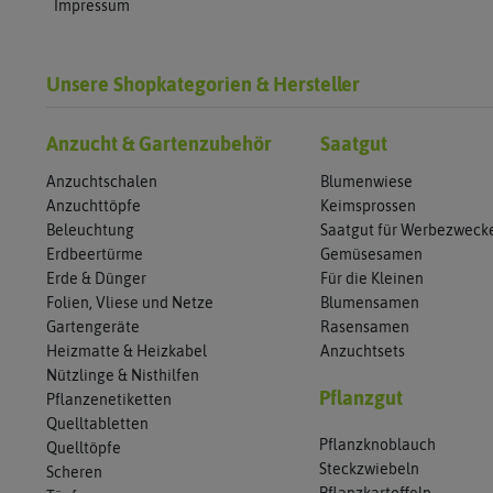
Impressum
Unsere Shopkategorien & Hersteller
Anzucht & Gartenzubehör
Saatgut
Anzuchtschalen
Blumenwiese
Anzuchttöpfe
Keimsprossen
Beleuchtung
Saatgut für Werbezweck
Erdbeertürme
Gemüsesamen
Erde & Dünger
Für die Kleinen
Folien, Vliese und Netze
Blumensamen
Gartengeräte
Rasensamen
Heizmatte & Heizkabel
Anzuchtsets
Nützlinge & Nisthilfen
Pflanzgut
Pflanzenetiketten
Quelltabletten
Pflanzknoblauch
Quelltöpfe
Steckzwiebeln
Scheren
Pflanzkartoffeln