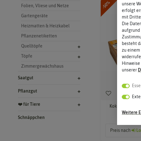
-50%
unsere We
Folien, Vliese und Netze
erfolgt e
Gartengeräte
mit Dritt
Die Daten
Heizmatten & Heizkabel
aufgrund 
Pflanzenetiketten
Zustimmun
besteht d
Quelltöpfe
zu einem 
Töpfe
widerrufe
Hinweise
Zimmergewächshaus
unserer
D
Saatgut
Esse
Pflanzgut
Exte
❤️ für Tiere
Kokoserde (800 g
Weitere E
Schnäppchen
Preis nach
Lo