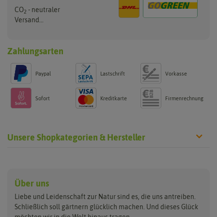
CO
- neutraler
2
Versand...
Zahlungsarten
Paypal
Lastschrift
Vorkasse
Sofort
Kreditkarte
Firmenrechnung
Unsere Shopkategorien & Hersteller
Anzucht & Gartenzubehör
Saatgut
Hersteller
Anzuchtschalen
Blumenwiese
Über uns
Benary
Fertil
Anzuchttöpfe
Getreide
Liebe und Leidenschaft zur Natur sind es, die uns antreiben.
Beleuchtung
Keimsprossen
Buzzy Seeds
FLORTUS
Schließlich soll gärtnern glücklich machen. Und dieses Glück
Erdbeertürme
Saatbänder & Saatplatten
möchten wir in die Welt hinaus tragen.