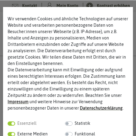
Kontakt
Mein Konto
Kontrast erhöhen
Filter
Wir verwenden Cookies und ähnliche Technologien auf unserer
0
0
Website und verarbeiten personenbezogene Daten von
Besucher:innen unserer Webseite (z.B. IP-Adresse), um z.B.
Inhalte und Anzeigen zu personalisieren, Medien von
Drittanbietern einzubinden oder Zugriffe auf unsere Website
zu analysieren. Die Datenverarbeitung erfolgt erst durch
gesetzte Cookies. Wir teilen diese Daten mit Dritten, die wir in
den Einstellungen benennen.
Saatgut
Kräutersamen Oreganosamen
Die Datenverarbeitung kann mit Einwilligung oder aufgrund
eines berechtigten Interesses erfolgen. Die Zustimmung kann
erteilt oder abgelehnt werden. Es besteht das Recht, nicht
einzuwilligen und die Einwilligung zu einem späteren
2 Ergebnisse
Gefunden in Oreganosamen
Zeitpunkt zu ändern oder zu widerrufen. Beachten Sie unser
Impressum
und weitere Hinweise zur Verwendung
personenbezogener Daten in unserer
Daten­schutz­erklärung
.
-50%
-50%
Essenziell
Statistik
Externe Medien
Funktional