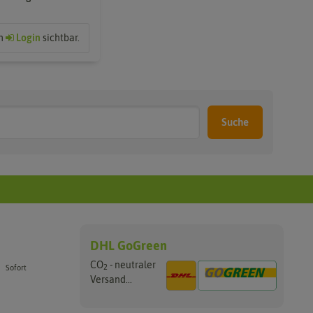
ch
Login
sichtbar.
Suche
DHL GoGreen
CO
- neutraler
2
Sofort
Versand...