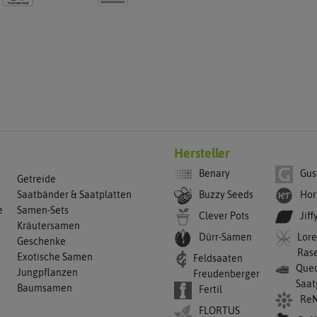
g
Hersteller
Benary
Gus
Getreide
Buzzy Seeds
Hor
Saatbänder & Saatplatten
e
Samen-Sets
Clever Pots
Jiff
Kräutersamen
Dürr-Samen
Lore
Geschenke
Ras
Exotische Samen
Feldsaaten
Qued
Jungpflanzen
Freudenberger
Saat
Baumsamen
Fertil
ReN
FLORTUS