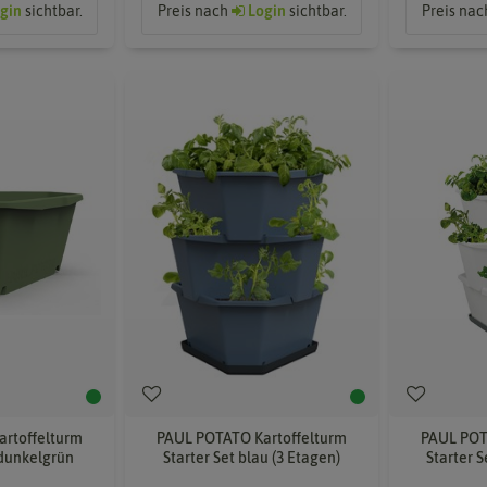
gin
sichtbar.
Preis nach
Login
sichtbar.
Preis na
rtoffelturm
PAUL POTATO Kartoffelturm
PAUL POT
 dunkelgrün
Starter Set blau (3 Etagen)
Starter S