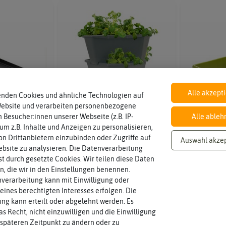
Alle akzept
enden Cookies und ähnliche Technologien auf
Website und verarbeiten personenbezogene
 Besucher:innen unserer Webseite (z.B. IP-
Alle ableh
 um z.B. Inhalte und Anzeigen zu personalisieren,
n Drittanbietern einzubinden oder Zugriffe auf
Auswahl akze
bsite zu analysieren. Die Datenverarbeitung
rst durch gesetzte Cookies. Wir teilen diese Daten
en, die wir in den Einstellungen benennen.
 Starter
PAUL POTATO Kartoffelturm
PAUL POT
anthrazit
Starter Set anthrazit (4 Etagen)
Star
verarbeitung kann mit Einwilligung oder
eines berechtigten Interesses erfolgen. Die
g kann erteilt oder abgelehnt werden. Es
gin
sichtbar.
Preis nach
Login
sichtbar.
Preis na
as Recht, nicht einzuwilligen und die Einwilligung
späteren Zeitpunkt zu ändern oder zu