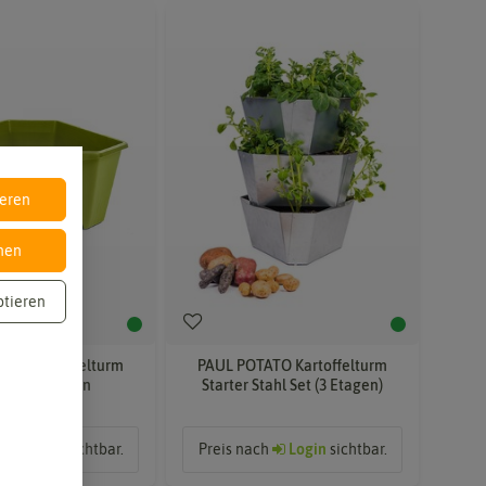
ieren
nen
ptieren
ATO Kartoffelturm
PAUL POTATO Kartoffelturm
ter Etage grün
Starter Stahl Set (3 Etagen)
ch
Login
sichtbar.
Preis nach
Login
sichtbar.