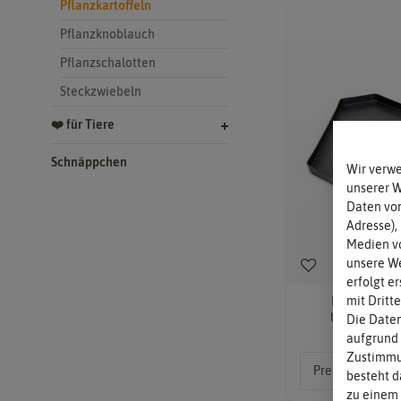
Pflanzkartoffeln
Pflanzknoblauch
Pflanzschalotten
Steckzwiebeln
❤️ für Tiere
Schnäppchen
Wir verw
unserer 
Daten von
Adresse),
Medien vo
unsere We
erfolgt e
mit Dritt
PAUL POTATO
Untersetzer 
Die Daten
aufgrund 
Zustimmun
Preis nach
Lo
besteht d
zu einem 