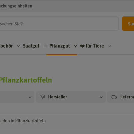
ackungseinheiten
Su
ubehör
Saatgut
Pflanzgut
❤️ für Tiere
Pflanzkartoffeln
Hersteller
Lieferb
nden in Pflanzkartoffeln