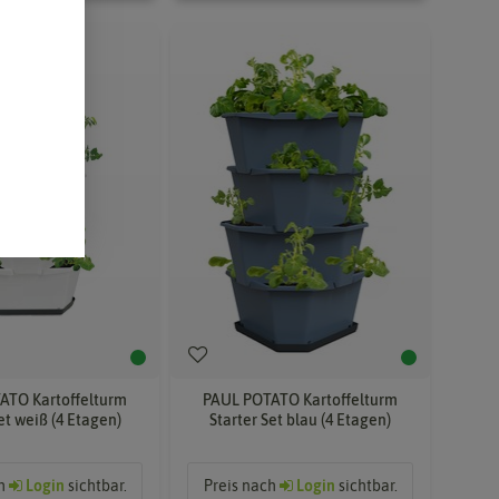
ATO Kartoffelturm
PAUL POTATO Kartoffelturm
et weiß (4 Etagen)
Starter Set blau (4 Etagen)
ch
Login
sichtbar.
Preis nach
Login
sichtbar.