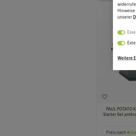
widerrufe
Hinweise
unserer
D
Esse
Exte
Weitere E
PAUL POTATO Ka
Starter Set anthr
Preis nach
Lo