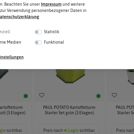
n. Beachten Sie unser
Impressum
und weitere
 zur Verwendung personenbezogener Daten in
aten­schutz­erklärung
.
nziell
Statistik
rne Medien
Funktional
instellungen
rtoffelturm
PAUL POTATO Kartoffelturm
PAUL POT
azit (3 Etagen)
Starter Set grün (3 Etagen)
Starter S
gin
sichtbar.
Preis nach
Login
sichtbar.
Preis na