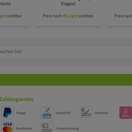
hform)
Etagen)
gin
sichtbar.
Preis nach
Login
sichtbar.
Preis na
Zahlungsarten
Paypal
Lastschrift
Vorkasse
Kreditkarte
Firmenrechnung