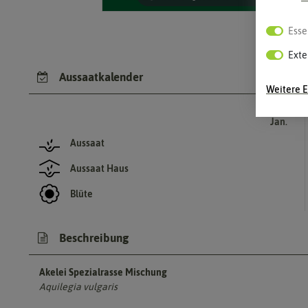
Esse
Exte
Aussaatkalender
Weitere E
Jan.
Aussaat
Aussaat Haus
Blüte
Beschreibung
Akelei Spezialrasse Mischung
Aquilegia vulgaris