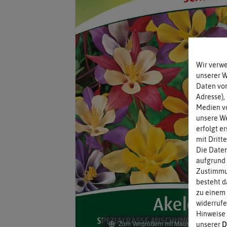
Wir verw
unserer 
Daten von
Adresse),
Medien vo
unsere We
erfolgt e
mit Dritt
Die Daten
aufgrund 
Zustimmun
besteht d
zu einem 
widerrufe
Hinweise
Zum Vergrößern mit Maus über das Bild
unserer
D