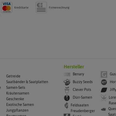
Kreditkarte
Firmenrechnung
g
Hersteller
Benary
Gus
Getreide
Buzzy Seeds
Hor
Saatbänder & Saatplatten
e
Samen-Sets
Clever Pots
Jiff
Kräutersamen
Dürr-Samen
Lore
Geschenke
Ras
Exotische Samen
Feldsaaten
Qued
Jungpflanzen
Freudenberger
Saat