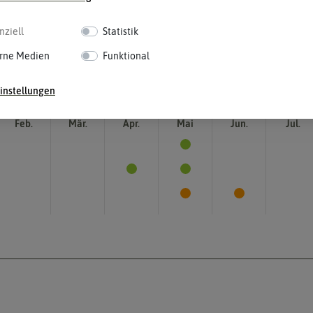
nziell
Statistik
rne Medien
Funktional
instellungen
Feb.
Mär.
Apr.
Mai
Jun.
Jul.