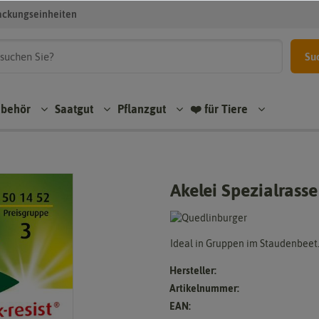
ackungseinheiten
Su
ubehör
Saatgut
Pflanzgut
❤️ für Tiere
Akelei Spezialrass
Ideal in Gruppen im Staudenbeet
Hersteller:
Artikelnummer:
EAN: