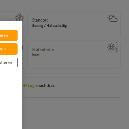
Standort
halbschattig, sonnig, vollsonnig)
Sonnig / Halbschattig
Wie viel Licht benötigt die Pflanze? (schattig,
ieren
nen
Blütenfarbe
sein.
bunt
ährig,
Wie ist die Blüte eingefärbt? Kann auch mehrfarbig
ptieren
Preis nach
Login
sichtbar.