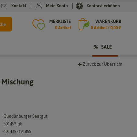
Kontakt
Mein Konto
Kontrast erhöhen
MERKLISTE
WARENKORB
che
0 Artikel
0
Artikel /
0,00 €
SALE
Zurück zur Übersicht
e Mischung
.
Quedlinburger Saatgut
501452-qb
4014352191855