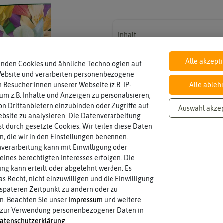
Inhalt
Wie viel ist enthalten
0,15 g (reicht für ca. 25-30 Pflanzen)
Alle akzept
enden Cookies und ähnliche Technologien auf
Website und verarbeiten personenbezogene
 Besucher:innen unserer Webseite (z.B. IP-
Alle ableh
Lebensdauer
zweijährig oder mehrjährig.
mehrjährig
 um z.B. Inhalte und Anzeigen zu personalisieren,
Pflanzen werden kategorisiert in: einj
n Drittanbietern einzubinden oder Zugriffe auf
Auswahl akze
bsite zu analysieren. Die Datenverarbeitung
rst durch gesetzte Cookies. Wir teilen diese Daten
en, die wir in den Einstellungen benennen.
verarbeitung kann mit Einwilligung oder
eines berechtigten Interesses erfolgen. Die
g kann erteilt oder abgelehnt werden. Es
as Recht, nicht einzuwilligen und die Einwilligung
späteren Zeitpunkt zu ändern oder zu
n. Beachten Sie unser
Impressum
und weitere
 zur Verwendung personenbezogener Daten in
 fahren
aten­schutz­erklärung
.