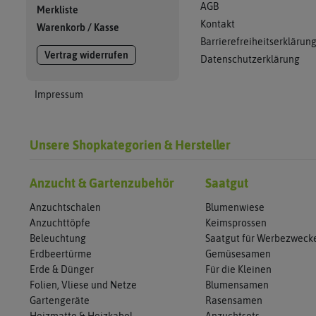
AGB
Merkliste
Kontakt
Warenkorb
/
Kasse
Barrierefreiheitserklärun
Vertrag widerrufen
Datenschutzerklärung
Impressum
Unsere Shopkategorien & Hersteller
Anzucht & Gartenzubehör
Saatgut
Anzuchtschalen
Blumenwiese
Anzuchttöpfe
Keimsprossen
Beleuchtung
Saatgut für Werbezweck
Erdbeertürme
Gemüsesamen
Erde & Dünger
Für die Kleinen
Folien, Vliese und Netze
Blumensamen
Gartengeräte
Rasensamen