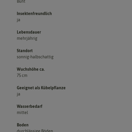
Bunt
Insektenfreundlich
ja
Lebensdauer
mehrjährig
Standort
sonnig-halbschattig
Wuchshöhe ca.
75 cm
Geeignet als Kübelpflanze
ja
Wasserbedarf
mittel
Boden
durchlässige Böden