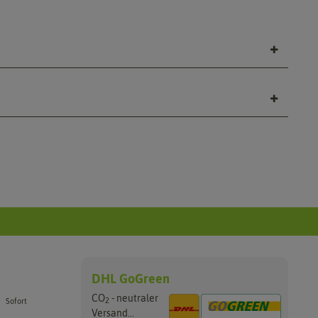
DHL GoGreen
CO
- neutraler
2
Sofort
Versand...