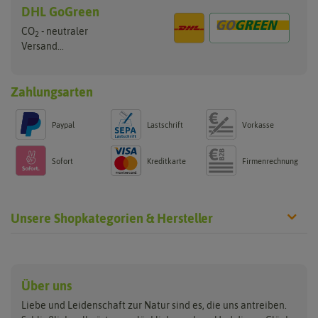
DHL GoGreen
CO
- neutraler
2
Versand...
Zahlungsarten
Paypal
Lastschrift
Vorkasse
Sofort
Kreditkarte
Firmenrechnung
Unsere Shopkategorien & Hersteller
Anzucht & Gartenzubehör
Saatgut
Hersteller
Anzuchtschalen
Blumenwiese
Über uns
Benary
Fertil
Anzuchttöpfe
Getreide
Liebe und Leidenschaft zur Natur sind es, die uns antreiben.
Beleuchtung
Keimsprossen
Buzzy Seeds
FLORTUS