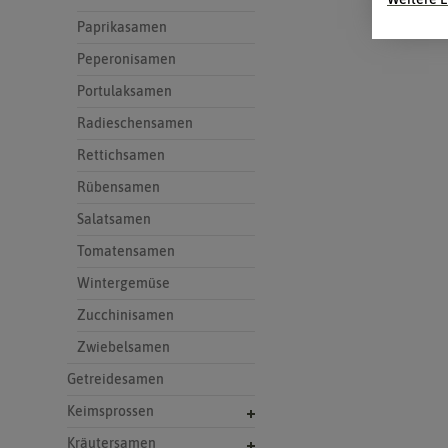
Paprikasamen
Peperonisamen
Portulaksamen
Radieschensamen
Rettichsamen
Rübensamen
Salatsamen
Tomatensamen
Wintergemüse
Zucchinisamen
Zwiebelsamen
Getreidesamen
Keimsprossen
Kräutersamen