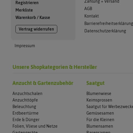
Zahlung + Versand
Registrieren
AGB
Merkliste
Kontakt
Warenkorb
/
Kasse
Barrierefreiheitserklärun
Vertrag widerrufen
Datenschutzerklärung
Impressum
Unsere Shopkategorien & Hersteller
Anzucht & Gartenzubehör
Saatgut
Anzuchtschalen
Blumenwiese
Anzuchttöpfe
Keimsprossen
Beleuchtung
Saatgut für Werbezweck
Erdbeertürme
Gemüsesamen
Erde & Dünger
Für die Kleinen
Folien, Vliese und Netze
Blumensamen
Gartengeräte
Rasensamen