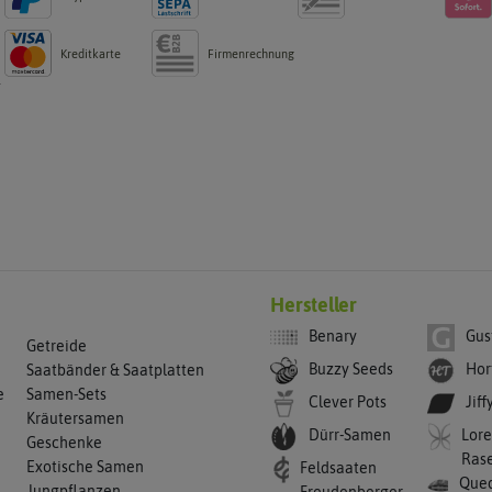
Kreditkarte
Firmenrechnung
g
Hersteller
Benary
Gus
Getreide
Buzzy Seeds
Hor
Saatbänder & Saatplatten
e
Samen-Sets
Clever Pots
Jiff
Kräutersamen
Dürr-Samen
Lore
Geschenke
Ras
Exotische Samen
Feldsaaten
Qued
Jungpflanzen