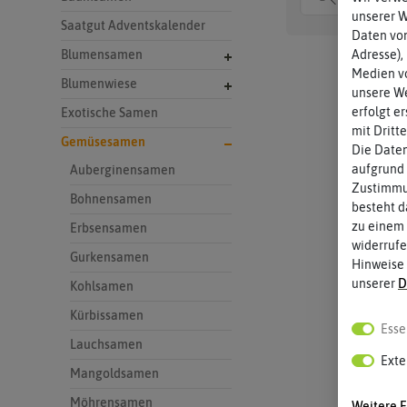
unserer 
Saatgut Adventskalender
Daten von
Adresse),
Blumensamen
Medien vo
Blumenwiese
unsere We
erfolgt e
Exotische Samen
mit Dritt
Gemüsesamen
Die Daten
aufgrund 
Auberginensamen
Zustimmun
Bohnensamen
besteht d
zu einem 
Erbsensamen
widerrufe
Gurkensamen
Hinweise
unserer
D
Kohlsamen
Kürbissamen
Esse
Lauchsamen
Exte
Mangoldsamen
Möhrensamen
Weitere E