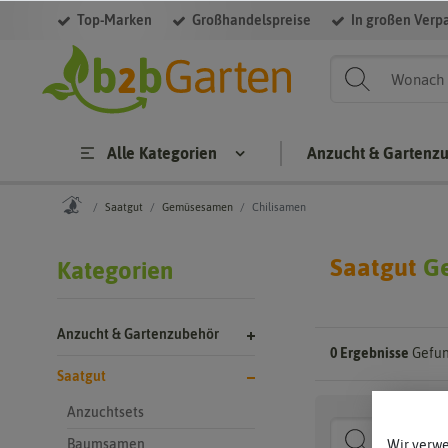
Top-Marken
Großhandelspreise
In großen Verp
Filter
Alle Kategorien
Anzucht & Gartenz
Saatgut
Gemüsesamen
Chilisamen
Saatgut
G
Kategorien
Anzucht & Gartenzubehör
0 Ergebnisse
Gefun
Saatgut
Anzuchtsets
Baumsamen
Wir verw