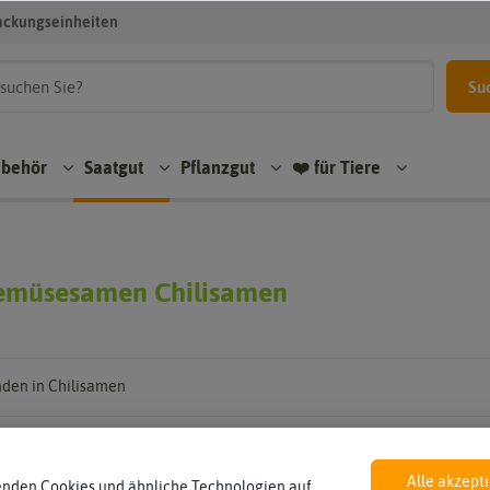
ackungseinheiten
Su
ubehör
Saatgut
Pflanzgut
❤️ für Tiere
emüsesamen Chilisamen
den in Chilisamen
Alle akzept
enden Cookies und ähnliche Technologien auf