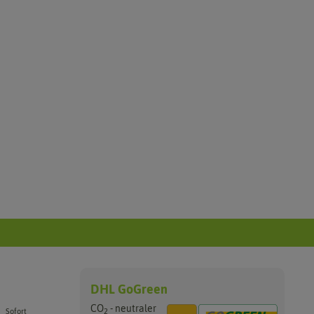
DHL GoGreen
CO
- neutraler
2
Sofort