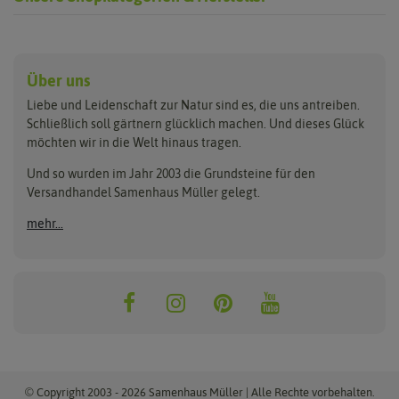
Anzucht & Gartenzubehör
Saatgut
Hersteller
Anzuchtschalen
Blumenwiese
Über uns
Benary
Fertil
Anzuchttöpfe
Getreide
Liebe und Leidenschaft zur Natur sind es, die uns antreiben.
Beleuchtung
Keimsprossen
Buzzy Seeds
FLORTUS
Schließlich soll gärtnern glücklich machen. Und dieses Glück
Erdbeertürme
Saatbänder & Saatplatten
möchten wir in die Welt hinaus tragen.
Clever Pots
Greenline
Erde & Dünger
Saatgut für Werbezwecke
Folien, Vliese und Netze
Samen-Sets
Und so wurden im Jahr 2003 die Grundsteine für den
Dürr-Samen
Grüne Oase
Versandhandel Samenhaus Müller gelegt.
Gartengeräte
Gemüsesamen
Feldsaaten Freudenberger
Heizmatte & Heizkabel
Kräutersamen
mehr...
Nützlinge & Nisthilfen
Für die Kleinen
Gusta Garden
Quedlinburger Saatgut
Pflanzenetiketten
Geschenke
Hortitops
ReNatura
Quelltabletten
Blumensamen
Quelltöpfe
Exotische Samen
Jiffy
ReNatura Vogelwelt
Scheren
Rasensamen
Loretta Rasensamen
Romberg
Töpfe
Jungpflanzen
Winterschutz
Anzuchtsets
Zimmergewächshaus
Baumsamen
© Copyright 2003 - 2026 Samenhaus Müller | Alle Rechte vorbehalten.