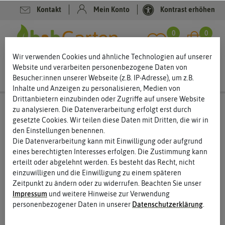
Kontakt
Mein Konto
Kontrast erhöhen
Filter
0
0
Wir verwenden Cookies und ähnliche Technologien auf unserer
Website und verarbeiten personenbezogene Daten von
Besucher:innen unserer Webseite (z.B. IP-Adresse), um z.B.
Inhalte und Anzeigen zu personalisieren, Medien von
Drittanbietern einzubinden oder Zugriffe auf unsere Website
Saatgut
Samen-Sets
zu analysieren. Die Datenverarbeitung erfolgt erst durch
gesetzte Cookies. Wir teilen diese Daten mit Dritten, die wir in
Samensets – ein Samentütchen kommt selten allein
den Einstellungen benennen.
Die Datenverarbeitung kann mit Einwilligung oder aufgrund
Samensets sind eine gute Variante für Gärtner und Gärtnerinnen,
eines berechtigten Interesses erfolgen. Die Zustimmung kann
zu einem Thema passendes Saatgut zu finden. Die Sets gibt es
erteilt oder abgelehnt werden. Es besteht das Recht, nicht
nicht nur für den Gemüsegärtner oder die Selbstversorgerin,
einzuwilligen und die Einwilligung zu einem späteren
sondern auch für Blumenliebhaber:innen oder Kräutervernarrte.
Zeitpunkt zu ändern oder zu widerrufen. Beachten Sie unser
Die Samensets sind nach verschiedenen Kriterien
Impressum
und weitere Hinweise zur Verwendung
zusammengestellt. Ob Hochbeetgemüse, Rezeptur,
personenbezogener Daten in unserer
Daten­schutz­erklärung
.
mittelalterliche Gemüsesamen oder Alpenblumen – die
Samensets sind immer wieder eine Überraschung.