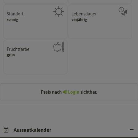
Standort
Lebensdauer
sonnig, vollsonnig)
mehrjährig.
sonnig
einjährig
Pflanze? (schattig, halbschattig,
einjährig, zweijährig oder
Wie viel Licht benötigt die
Pflanzen werden kategorisiert in:
Fruchtfarbe
hat.
grün
sie nach dem Reifungsprozess
Die Farbe der reifen Frucht, die
Preis nach
Login
sichtbar.
Aussaatkalender