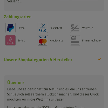
Versand...
Zahlungsarten
Paypal
Lastschrift
Vorkasse
Sofort
Kreditkarte
Firmenrechnung
Unsere Shopkategorien & Hersteller
Anzucht & Gartenzubehör
Saatgut
Hersteller
Anzuchtschalen
Blumenwiese
Über uns
Benary
Fertil
Anzuchttöpfe
Getreide
Liebe und Leidenschaft zur Natur sind es, die uns antreiben.
Beleuchtung
Keimsprossen
Buzzy Seeds
FLORTUS
Schließlich soll gärtnern glücklich machen. Und dieses Glück
Erdbeertürme
Saatbänder & Saatplatten
möchten wir in die Welt hinaus tragen.
Clever Pots
Greenline
Erde & Dünger
Saatgut für Werbezwecke
Folien, Vliese und Netze
Samen-Sets
Und so wurden im Jahr 2003 die Grundsteine für den