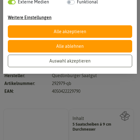
Externe Medien
Funktional
Weitere Einstellungen
Alle akzeptieren
Vergrößern durch berühren
Alle ablehnen
Auswahl akzeptieren
einjährig, sehr aromatischer Duft, große Blätter
Hersteller:
Quedlinburger Saatgut
Artikelnummer:
292979-qb
EAN:
4050422229790
Inhalt
5 Saatscheiben á 9 cm
Wie viel ist enthalten
Durchmesser