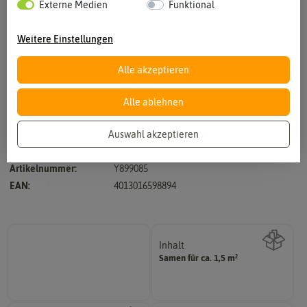
Externe Medien
Funktional
Weitere Einstellungen
Alle akzeptieren
Vergrößern durch berühren
Alle ablehnen
Auswahl akzeptieren
Hersteller:
Benary Samen
Artikelnummer:
Y899085
EAN:
4013016598894
Inhalt
Samen für ca. 1,5 m²
Wie viel ist enthalten