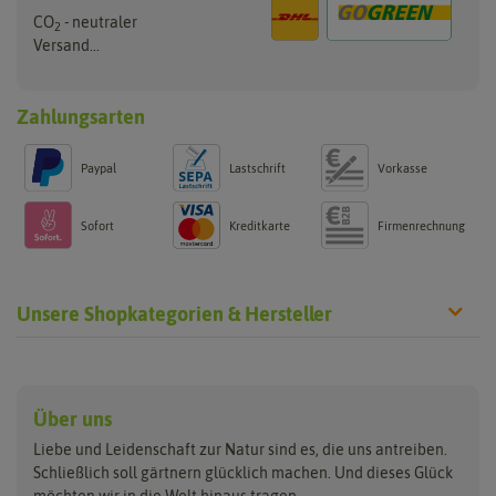
CO
- neutraler
2
Versand...
Zahlungsarten
Paypal
Lastschrift
Vorkasse
Sofort
Kreditkarte
Firmenrechnung
Unsere Shopkategorien & Hersteller
Anzucht & Gartenzubehör
Saatgut
Hersteller
Anzuchtschalen
Blumenwiese
Über uns
Benary
Fertil
Anzuchttöpfe
Getreide
Liebe und Leidenschaft zur Natur sind es, die uns antreiben.
Beleuchtung
Keimsprossen
Buzzy Seeds
FLORTUS
Schließlich soll gärtnern glücklich machen. Und dieses Glück
Erdbeertürme
Saatbänder & Saatplatten
möchten wir in die Welt hinaus tragen.