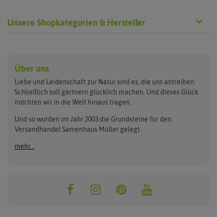
Unsere Shopkategorien & Hersteller
Anzucht & Gartenzubehör
Saatgut
Hersteller
Anzuchtschalen
Blumenwiese
Über uns
Benary
Fertil
Anzuchttöpfe
Getreide
Liebe und Leidenschaft zur Natur sind es, die uns antreiben.
Beleuchtung
Keimsprossen
Buzzy Seeds
FLORTUS
Schließlich soll gärtnern glücklich machen. Und dieses Glück
Erdbeertürme
Saatbänder & Saatplatten
möchten wir in die Welt hinaus tragen.
Clever Pots
Greenline
Erde & Dünger
Saatgut für Werbezwecke
Folien, Vliese und Netze
Samen-Sets
Und so wurden im Jahr 2003 die Grundsteine für den
Dürr-Samen
Grüne Oase
Versandhandel Samenhaus Müller gelegt.
Gartengeräte
Gemüsesamen
Feldsaaten Freudenberger
Heizmatte & Heizkabel
Kräutersamen
mehr...
Nützlinge & Nisthilfen
Für die Kleinen
Gusta Garden
Quedlinburger Saatgut
Pflanzenetiketten
Geschenke
Hortitops
ReNatura
Quelltabletten
Blumensamen
Quelltöpfe
Exotische Samen
Jiffy
ReNatura Vogelwelt
Scheren
Rasensamen
Loretta Rasensamen
Romberg
Töpfe
Jungpflanzen
Winterschutz
Anzuchtsets