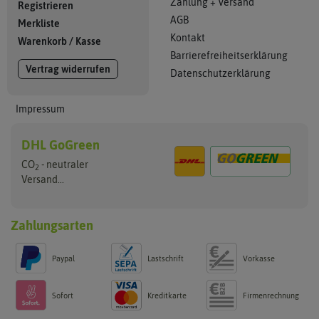
Zahlung + Versand
Registrieren
AGB
Merkliste
Kontakt
Warenkorb
/
Kasse
Barrierefreiheitserklärung
Vertrag widerrufen
Datenschutzerklärung
Impressum
DHL GoGreen
CO
- neutraler
2
Versand...
Zahlungsarten
Paypal
Lastschrift
Vorkasse
Sofort
Kreditkarte
Firmenrechnung