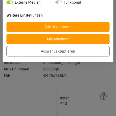
Externe Medien
Funktional
Weitere Einstellungen
Alle akzeptieren
Vergrößern durch berühren
Alle ablehnen
Auswahl akzeptieren
Halbhohe Mischung - Höhe ca. 60 cm
Hersteller:
Quedlinburger Saatgut
Artikelnummer:
530052-qb
EAN:
4014352193873
Inhalt
2,5 g
Wie viel ist enthalten