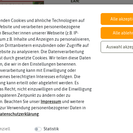
EAN:
Alle akzept
enden Cookies und ähnliche Technologien auf
Website und verarbeiten personenbezogene
Inhalt
Wie viel ist enthalten
reicht für ca. 3 m²
 Besucher:innen unserer Webseite (z.B. IP-
Alle ableh
 um z.B. Inhalte und Anzeigen zu personalisieren,
n Drittanbietern einzubinden oder Zugriffe auf
Auswahl akze
bsite zu analysieren. Die Datenverarbeitung
Standort
rst durch gesetzte Cookies. Wir teilen diese Daten
halbschattig, sonnig, vollsonnig)
Sonnig / Halbschattig
en, die wir in den Einstellungen benennen.
Wie viel Licht benötigt die Pflanze? (sc
verarbeitung kann mit Einwilligung oder
eines berechtigten Interesses erfolgen. Die
g kann erteilt oder abgelehnt werden. Es
Blütenfarbe
as Recht, nicht einzuwilligen und die Einwilligung
sein.
bunt
Wie ist die Blüte eingefärbt? Kann au
späteren Zeitpunkt zu ändern oder zu
n. Beachten Sie unser
Impressum
und weitere
 zur Verwendung personenbezogener Daten in
aten­schutz­erklärung
.
nziell
Statistik
 fahren