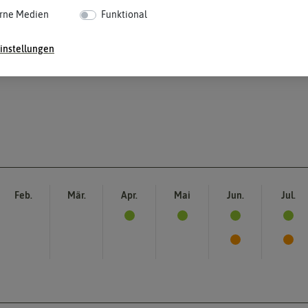
rne Medien
Funktional
instellungen
Feb.
Mär.
Apr.
Mai
Jun.
Jul.