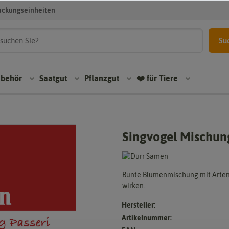
ackungseinheiten
Su
ubehör
Saatgut
Pflanzgut
❤️ für Tiere
Singvogel Mischun
Bunte Blumenmischung mit Arten, 
wirken.
Hersteller:
Artikelnummer: