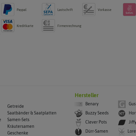
Paypal
Lastschrift
Vorkasse
Kreditkarte
Firmenrechnung
g
Hersteller
Benary
Gus
Getreide
Buzzy Seeds
Hor
Saatbänder & Saatplatten
e
Samen-Sets
Clever Pots
Jiff
Kräutersamen
Dürr-Samen
Lore
Geschenke