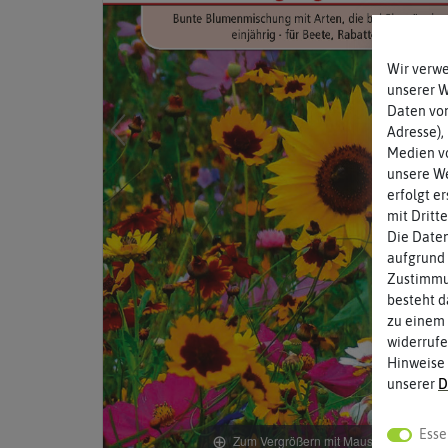
Wir verw
unserer 
Daten von
Adresse),
Medien vo
unsere We
erfolgt e
mit Dritt
Die Daten
aufgrund 
Zustimmun
besteht d
zu einem 
widerrufe
Hinweise
unserer
D
Esse
Zum Vergrößern mit Maus über das Bild