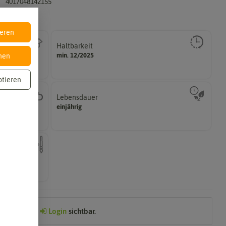
4017048142155
ieren
Haltbarkeit
gut keimen sollte.
min. 12/2025
nen
Zeitpunkt, bis zu dem das Saat- und Pflanzgut sehr
ptieren
Lebensdauer
zweijährig oder mehrjährig.
einjährig
hattig,
Pflanzen werden kategorisiert in: einjährig,
ch mehrfarbig
Preis nach
Login
sichtbar.