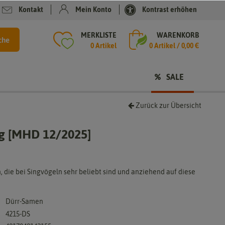
Kontakt
Mein Konto
Kontrast erhöhen
MERKLISTE
WARENKORB
che
0 Artikel
0
Artikel /
0,00 €
SALE
Zurück zur Übersicht
g [MHD 12/2025]
die bei Singvögeln sehr beliebt sind und anziehend auf diese
Dürr-Samen
4215-DS