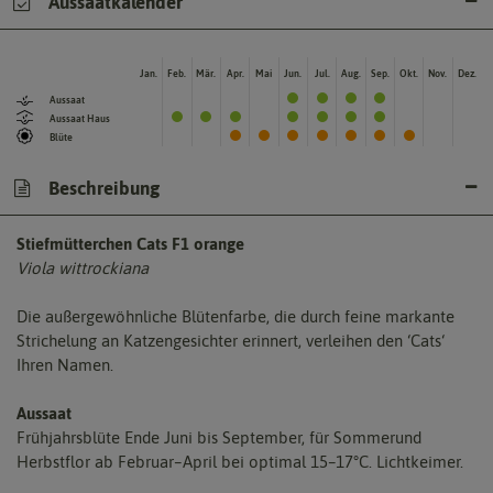
Aussaatkalender
Jan.
Feb.
Mär.
Apr.
Mai
Jun.
Jul.
Aug.
Sep.
Okt.
Nov.
Dez.
Aussaat
Aussaat Haus
Blüte
Beschreibung
Stiefmütterchen Cats F1 orange
Viola wittrockiana
Die außergewöhnliche Blütenfarbe, die durch feine markante
Strichelung an Katzengesichter erinnert, verleihen den ‘Cats‘
Ihren Namen.
Aussaat
Frühjahrsblüte Ende Juni bis September, für Sommerund
Herbstflor ab Februar–April bei optimal 15–17°C. Lichtkeimer.