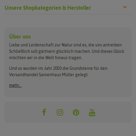
Unsere Shopkategorien & Hersteller
Anzucht & Gartenzubehör
Saatgut
Hersteller
Anzuchtschalen
Blumenwiese
Über uns
Benary
Fertil
Anzuchttöpfe
Getreide
Liebe und Leidenschaft zur Natur sind es, die uns antreiben.
Beleuchtung
Keimsprossen
Buzzy Seeds
FLORTUS
Schließlich soll gärtnern glücklich machen. Und dieses Glück
Erdbeertürme
Saatbänder & Saatplatten
möchten wir in die Welt hinaus tragen.
Clever Pots
Greenline
Erde & Dünger
Saatgut für Werbezwecke
Folien, Vliese und Netze
Samen-Sets
Und so wurden im Jahr 2003 die Grundsteine für den
Dürr-Samen
Grüne Oase
Versandhandel Samenhaus Müller gelegt.
Gartengeräte
Gemüsesamen
Feldsaaten Freudenberger
Heizmatte & Heizkabel
Kräutersamen
mehr...
Nützlinge & Nisthilfen
Für die Kleinen
Gusta Garden
Quedlinburger Saatgut
Pflanzenetiketten
Geschenke
Hortitops
ReNatura
Quelltabletten
Blumensamen
Quelltöpfe
Exotische Samen
Jiffy
ReNatura Vogelwelt
Scheren
Rasensamen
Loretta Rasensamen
Romberg
Töpfe
Jungpflanzen
Winterschutz
Anzuchtsets
Zimmergewächshaus
Baumsamen