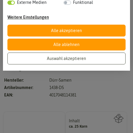
Externe Medien
Funktional
Weitere Einstellungen
Alle akzeptieren
Vergrößern durch berühren
Alle ablehnen
Auswahl akzeptieren
zweijährig, 20 cm, für Gruppen und Beete, gold-orange mit
„Katzengesicht“
Hersteller:
Dürr-Samen
Artikelnummer:
1438-DS
EAN:
4017048114381
Inhalt
ca. 25 Korn
Wie viel ist enthalten