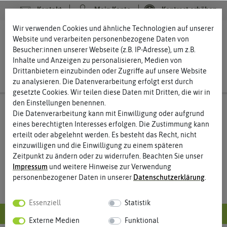
Kontakt
Mein Konto
Kontrast erhöhen
Wir verwenden Cookies und ähnliche Technologien auf unserer
0
0
Website und verarbeiten personenbezogene Daten von
Besucher:innen unserer Webseite (z.B. IP-Adresse), um z.B.
Inhalte und Anzeigen zu personalisieren, Medien von
Drittanbietern einzubinden oder Zugriffe auf unsere Website
zu analysieren. Die Datenverarbeitung erfolgt erst durch
gesetzte Cookies. Wir teilen diese Daten mit Dritten, die wir in
den Einstellungen benennen.
Merkliste
Die Datenverarbeitung kann mit Einwilligung oder aufgrund
eines berechtigten Interesses erfolgen. Die Zustimmung kann
erteilt oder abgelehnt werden. Es besteht das Recht, nicht
einzuwilligen und die Einwilligung zu einem späteren
Sie haben noch keine Artikel in der Merkliste.
Zeitpunkt zu ändern oder zu widerrufen. Beachten Sie unser
Impressum
und weitere Hinweise zur Verwendung
personenbezogener Daten in unserer
Daten­schutz­erklärung
.
Essenziell
Statistik
Alle Informationen im Überblick
Externe Medien
Funktional