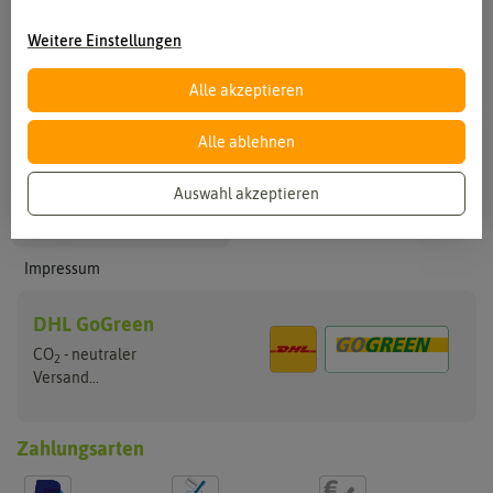
Weitere Einstellungen
Info
Mein Konto
Kataloge
Anmelden
Alle akzeptieren
Zahlung + Versand
Registrieren
AGB
Merkliste
Alle ablehnen
Kontakt
Warenkorb
/
Kasse
Barrierefreiheitserklärung
Auswahl akzeptieren
Vertrag widerrufen
Datenschutzerklärung
Impressum
DHL GoGreen
CO
- neutraler
2
Versand...
Zahlungsarten