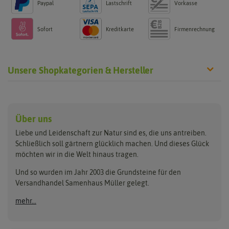
Paypal
Lastschrift
Vorkasse
Sofort
Kreditkarte
Firmenrechnung
Unsere Shopkategorien & Hersteller
Anzucht & Gartenzubehör
Saatgut
Hersteller
Anzuchtschalen
Blumenwiese
Über uns
Benary
Fertil
Anzuchttöpfe
Getreide
Liebe und Leidenschaft zur Natur sind es, die uns antreiben.
Beleuchtung
Keimsprossen
Buzzy Seeds
FLORTUS
Schließlich soll gärtnern glücklich machen. Und dieses Glück
Erdbeertürme
Saatbänder & Saatplatten
möchten wir in die Welt hinaus tragen.
Clever Pots
Greenline
Erde & Dünger
Saatgut für Werbezwecke
Folien, Vliese und Netze
Samen-Sets
Und so wurden im Jahr 2003 die Grundsteine für den
Dürr-Samen
Grüne Oase
Versandhandel Samenhaus Müller gelegt.
Gartengeräte
Gemüsesamen
Feldsaaten Freudenberger
Heizmatte & Heizkabel
Kräutersamen
mehr...
Nützlinge & Nisthilfen
Für die Kleinen
Gusta Garden
Quedlinburger Saatgut
Pflanzenetiketten
Geschenke
Hortitops
ReNatura
Quelltabletten
Blumensamen