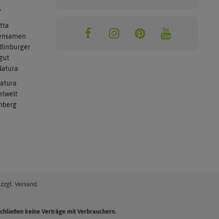
y
tta
ensamen
linburger
gut
atura
atura
elwelt
mberg
zzgl. Versand.
chließen keine Verträge mit Verbrauchern.