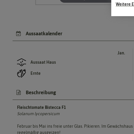
Weitere E
Aussaatkalender
Jan.
Aussaat Haus
Ernte
Beschreibung
Fleischtomate Bistecca F1
Solanum lycopersicum
Februar bis Mai ins freie unter Glas. Pikieren. Im Gewächsha
regelmäßig ausgeizen!