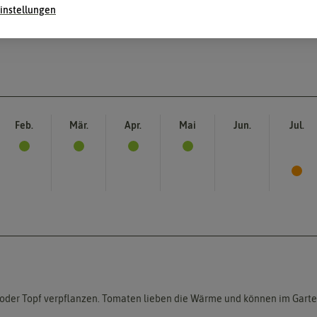
instellungen
Feb.
Mär.
Apr.
Mai
Jun.
Jul.
us oder Topf verpflanzen. Tomaten lieben die Wärme und können im Gart