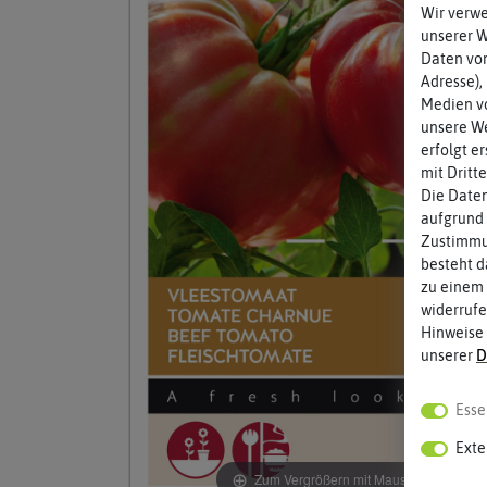
Wir verw
unserer 
Daten von
Adresse),
Medien vo
unsere We
erfolgt e
mit Dritt
Die Daten
aufgrund 
Zustimmun
besteht d
zu einem 
widerrufe
Hinweise
unserer
D
Esse
Exte
Zum Vergrößern mit Maus über das Bild