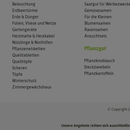
Beleuchtung
Saatgut für Werbezweck
Erdbeertürme
Gemüsesamen
Erde & Dünger
Für die Kleinen
Folien, Vliese und Netze
Blumensamen
Gartengeräte
Rasensamen
Heizmatte & Heizkabel
Anzuchtsets
Nützlinge & Nisthilfen
Pflanzgut
Pflanzenetiketten
Quelltabletten
Pflanzknoblauch
Quelltöpfe
Steckzwiebeln
Scheren
Pflanzkartoffeln
Töpfe
Winterschutz
Zimmergewächshaus
© Copyright 2
Unsere Angebote richten sich ausschließl