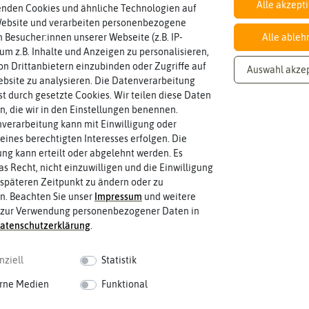
Alle akzept
enden Cookies und ähnliche Technologien auf
Website und verarbeiten personenbezogene
Inhalt
 Besucher:innen unserer Webseite (z.B. IP-
Alle ableh
Wie viel ist enthalten
10 Korn
 um z.B. Inhalte und Anzeigen zu personalisieren,
n Drittanbietern einzubinden oder Zugriffe auf
Auswahl akze
bsite zu analysieren. Die Datenverarbeitung
rst durch gesetzte Cookies. Wir teilen diese Daten
en, die wir in den Einstellungen benennen.
verarbeitung kann mit Einwilligung oder
eines berechtigten Interesses erfolgen. Die
g kann erteilt oder abgelehnt werden. Es
as Recht, nicht einzuwilligen und die Einwilligung
späteren Zeitpunkt zu ändern oder zu
n. Beachten Sie unser
Impressum
und weitere
 zur Verwendung personenbezogener Daten in
aten­schutz­erklärung
.
nziell
Statistik
rne Medien
Funktional
 fahren