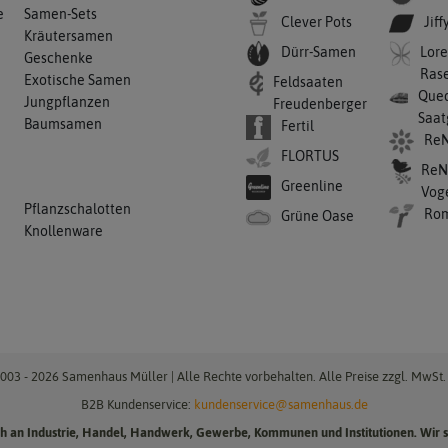
e
Samen-Sets
Clever Pots
Jiff
Kräutersamen
Dürr-Samen
Lore
Geschenke
Ras
Exotische Samen
Feldsaaten
Qued
Jungpflanzen
Freudenberger
Saat
Baumsamen
Fertil
ReN
FLORTUS
ReN
Greenline
Vog
Pflanzschalotten
Ro
Grüne Oase
Knollenware
003 - 2026 Samenhaus Müller | Alle Rechte vorbehalten. Alle Preise zzgl. MwSt. 
B2B Kundenservice:
kundenservice@samenhaus.de
ich an Industrie, Handel, Handwerk, Gewerbe, Kommunen und Institutionen. Wir s