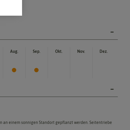
Aug.
Sep.
Okt.
Nov.
Dez.
en an einem sonnigen Standort gepflanzt werden. Seitentriebe