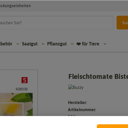
ackungseinheiten
Su
ubehör
Saatgut
Pflanzgut
❤️ für Tiere
Fleischtomate Bis
Hersteller:
Artikelnummer:
EAN: