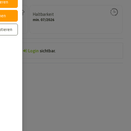
ieren
Haltbarkeit
nen
gut keimen sollte.
min. 07/2026
Zeitpunkt, bis zu dem das Saat- und Pflanzgut sehr
ptieren
Preis nach
Login
sichtbar.