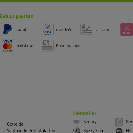
Zahlungsarten
Paypal
Lastschrift
Vorkasse
Kreditkarte
Firmenrechnung
g
Hersteller
Benary
Gus
Getreide
Buzzy Seeds
Hor
Saatbänder & Saatplatten