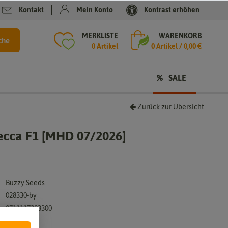
Kontakt
Mein Konto
Kontrast erhöhen
MERKLISTE
WARENKORB
che
0 Artikel
0
Artikel /
0,00 €
SALE
Zurück zur Übersicht
tecca F1 [MHD 07/2026]
Buzzy Seeds
028330-by
8711117283300