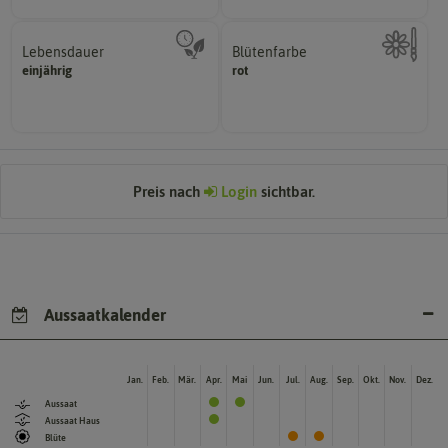
Lebensdauer
Blütenfarbe
mehrjährig.
einjährig
rot
Kann auch mehrfarbig sein.
einjährig, zweijährig oder
Wie ist die Blüte eingefärbt?
Pflanzen werden kategorisiert in:
Preis nach
Login
sichtbar.
Aussaatkalender
Jan.
Feb.
Mär.
Apr.
Mai
Jun.
Jul.
Aug.
Sep.
Okt.
Nov.
Dez.
Aussaat
Aussaat Haus
Blüte