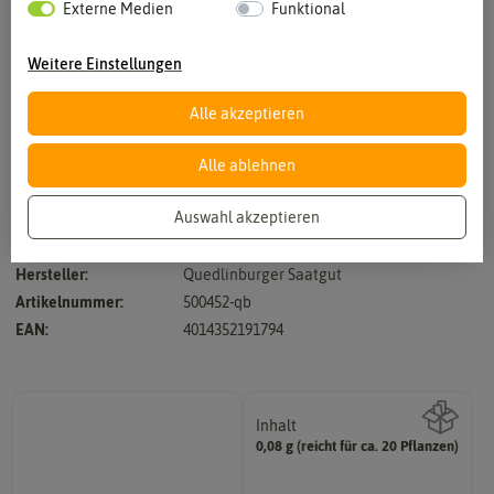
Externe Medien
Funktional
Weitere Einstellungen
Alle akzeptieren
Vergrößern durch berühren
Alle ablehnen
Auswahl akzeptieren
Rot - Höhe 60 - 80 cm
Hersteller:
Quedlinburger Saatgut
Artikelnummer:
500452-qb
EAN:
4014352191794
Inhalt
0,08 g (reicht für ca. 20 Pflanzen)
Wie viel ist enthalten