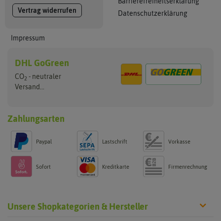
Barrierefreiheitserklärung
Vertrag widerrufen
Datenschutzerklärung
Impressum
DHL GoGreen
CO
- neutraler
2
Versand...
Zahlungsarten
Paypal
Lastschrift
Vorkasse
Sofort
Kreditkarte
Firmenrechnung
Unsere Shopkategorien & Hersteller