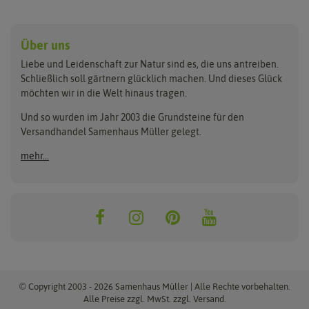
Anzucht & Gartenzubehör
Saatgut
Hersteller
Anzuchtschalen
Blumenwiese
Über uns
Benary
Fertil
Anzuchttöpfe
Getreide
Liebe und Leidenschaft zur Natur sind es, die uns antreiben.
Beleuchtung
Keimsprossen
Buzzy Seeds
FLORTUS
Schließlich soll gärtnern glücklich machen. Und dieses Glück
Erdbeertürme
Saatbänder & Saatplatten
möchten wir in die Welt hinaus tragen.
Clever Pots
Greenline
Erde & Dünger
Saatgut für Werbezwecke
Folien, Vliese und Netze
Samen-Sets
Und so wurden im Jahr 2003 die Grundsteine für den
Dürr-Samen
Grüne Oase
Versandhandel Samenhaus Müller gelegt.
Gartengeräte
Gemüsesamen
Feldsaaten Freudenberger
Heizmatte & Heizkabel
Kräutersamen
mehr...
Nützlinge & Nisthilfen
Für die Kleinen
Gusta Garden
Quedlinburger Saatgut
Pflanzenetiketten
Geschenke
Hortitops
ReNatura
Quelltabletten
Blumensamen
Quelltöpfe
Exotische Samen
Jiffy
ReNatura Vogelwelt
Scheren
Rasensamen
Loretta Rasensamen
Romberg
Töpfe
Jungpflanzen
Winterschutz
Anzuchtsets
Zimmergewächshaus
Baumsamen
© Copyright 2003 - 2026 Samenhaus Müller | Alle Rechte vorbehalten.
Pflanzgut
Alle Preise zzgl. MwSt. zzgl. Versand.