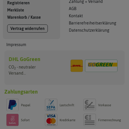
Zahlung + Versand
Registrieren
AGB
Merkliste
Kontakt
Warenkorb
/
Kasse
Barrierefreiheitserklärung
Vertrag widerrufen
Datenschutzerklärung
Impressum
DHL GoGreen
CO
- neutraler
2
Versand...
Zahlungsarten
Paypal
Lastschrift
Vorkasse
Sofort
Kreditkarte
Firmenrechnung