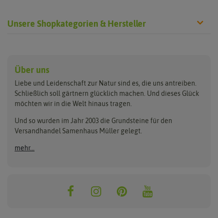
Unsere Shopkategorien & Hersteller
Anzucht & Gartenzubehör
Saatgut
Hersteller
Anzuchtschalen
Blumenwiese
Über uns
Benary
Fertil
Anzuchttöpfe
Getreide
Liebe und Leidenschaft zur Natur sind es, die uns antreiben.
Beleuchtung
Keimsprossen
Buzzy Seeds
FLORTUS
Schließlich soll gärtnern glücklich machen. Und dieses Glück
Erdbeertürme
Saatbänder & Saatplatten
möchten wir in die Welt hinaus tragen.
Clever Pots
Greenline
Erde & Dünger
Saatgut für Werbezwecke
Folien, Vliese und Netze
Samen-Sets
Und so wurden im Jahr 2003 die Grundsteine für den
Dürr-Samen
Grüne Oase
Versandhandel Samenhaus Müller gelegt.
Gartengeräte
Gemüsesamen
Feldsaaten Freudenberger
Heizmatte & Heizkabel
Kräutersamen
mehr...
Nützlinge & Nisthilfen
Für die Kleinen
Gusta Garden
Quedlinburger Saatgut
Pflanzenetiketten
Geschenke
Hortitops
ReNatura
Quelltabletten
Blumensamen
Quelltöpfe
Exotische Samen
Jiffy
ReNatura Vogelwelt
Scheren
Rasensamen
Loretta Rasensamen
Romberg
Töpfe
Jungpflanzen
Winterschutz
Anzuchtsets