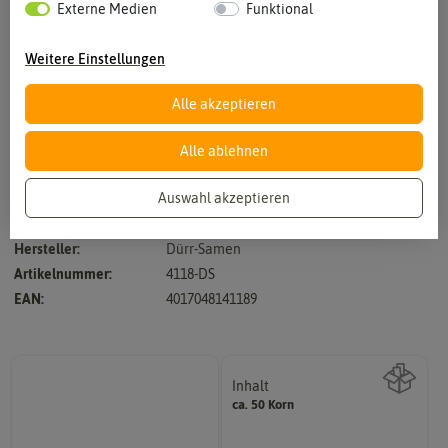
Externe Medien
Funktional
Weitere Einstellungen
Alle akzeptieren
Vergrößern durch berühren
Alle ablehnen
Auswahl akzeptieren
bestens für Salate und Sauerkraut geeignet
Hersteller:
Dürr-Samen
Artikelnummer:
4118-DS
EAN:
4017048141189
Inhalt
ca. 50 Korn
Wie viel ist enthalten