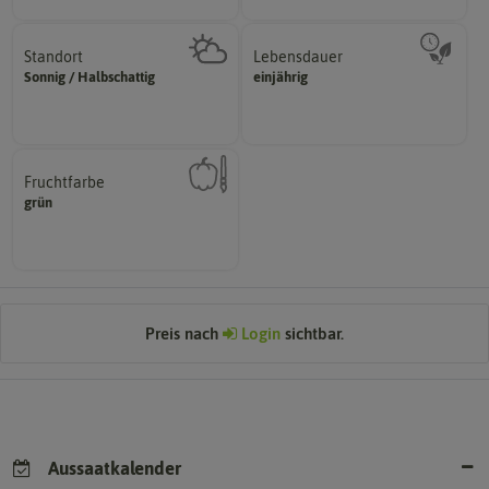
Standort
Lebensdauer
sonnig, vollsonnig)
mehrjährig.
Sonnig / Halbschattig
einjährig
Pflanze? (schattig, halbschattig,
einjährig, zweijährig oder
Wie viel Licht benötigt die
Pflanzen werden kategorisiert in:
Fruchtfarbe
hat.
grün
sie nach dem Reifungsprozess
Die Farbe der reifen Frucht, die
Preis nach
Login
sichtbar.
Aussaatkalender