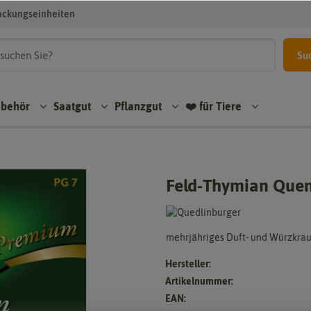
ackungseinheiten
Su
ubehör
Saatgut
Pflanzgut
❤️ für Tiere
Feld-Thymian Que
mehrjähriges Duft- und Würzkrau
Hersteller:
Artikelnummer:
EAN: