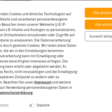
Alle akzept
enden Cookies und ähnliche Technologien auf
Inhalt
Website und verarbeiten personenbezogene
Wie viel ist enthalten
0,03 g (reicht für ca. 140 Pflanzen)
 Besucher:innen unserer Webseite (z.B. IP-
Alle ableh
 um z.B. Inhalte und Anzeigen zu personalisieren,
n Drittanbietern einzubinden oder Zugriffe auf
Auswahl akze
bsite zu analysieren. Die Datenverarbeitung
Lebensdauer
rst durch gesetzte Cookies. Wir teilen diese Daten
zweijährig oder mehrjährig.
mehrjährig
Pflanzen werden kategorisiert in: einj
en, die wir in den Einstellungen benennen.
verarbeitung kann mit Einwilligung oder
eines berechtigten Interesses erfolgen. Die
g kann erteilt oder abgelehnt werden. Es
Fruchtfarbe
Reifungsprozess hat.
as Recht, nicht einzuwilligen und die Einwilligung
grün
Die Farbe der reifen Frucht, die sie 
späteren Zeitpunkt zu ändern oder zu
n. Beachten Sie unser
Impressum
und weitere
 zur Verwendung personenbezogener Daten in
aten­schutz­erklärung
.
nziell
Statistik
 fahren