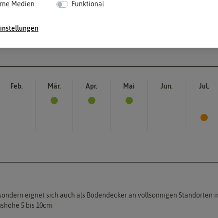
rne Medien
Funktional
instellungen
Feb.
Mär.
Apr.
Mai
Jun.
Jul.
, sondern eignet sich auch als Bodendecker an vollsonnigen Standorten i
hshöhe 5 bis 10cm