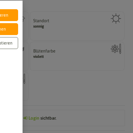
ieren
Standort
halbschattig, sonnig, vollsonnig)
sonnig
Wie viel Licht benötigt die Pflanze? (schattig,
nen
ptieren
Blütenfarbe
sein.
violett
ährig,
Wie ist die Blüte eingefärbt? Kann auch mehrfarbig
nach dem
Preis nach
Login
sichtbar.