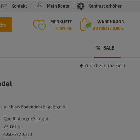
Kontakt
Mein Konto
Kontrast erhöhen
MERKLISTE
WARENKORB
che
0 Artikel
0
Artikel /
0,00 €
SALE
Zurück zur Übersicht
ndel
t, auch als Bodendecker geeignet
Quedlinburger Saatgut
291061-qb
4050422210613