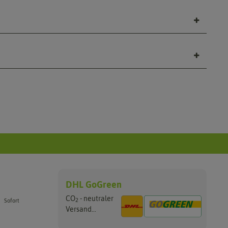
DHL GoGreen
CO
- neutraler
2
Sofort
Versand...