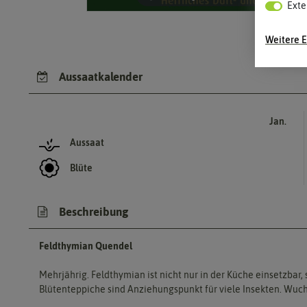
Exte
Weitere E
Aussaatkalender
Jan.
Aussaat
Blüte
Beschreibung
Feldthymian Quendel
Mehrjährig. Feldthymian ist nicht nur in der Küche einsetzbar
Blütenteppiche sind Anziehungspunkt für viele Insekten. Wuc