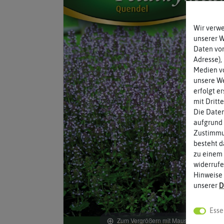
Wir verw
unserer 
Daten von
Adresse),
Medien vo
unsere We
erfolgt e
mit Dritt
Die Daten
aufgrund 
Zustimmun
besteht d
zu einem 
widerrufe
Hinweise
unserer
D
Esse
Zum Vergrößern mit Maus über das Bild