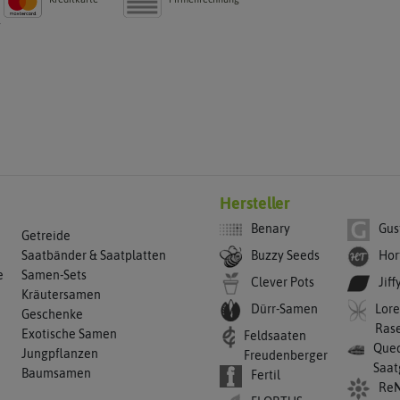
g
Hersteller
Benary
Gus
Getreide
Buzzy Seeds
Hor
Saatbänder & Saatplatten
e
Samen-Sets
Clever Pots
Jiff
Kräutersamen
Dürr-Samen
Lore
Geschenke
Ras
Exotische Samen
Feldsaaten
Qued
Jungpflanzen
Freudenberger
Saat
Baumsamen
Fertil
ReN