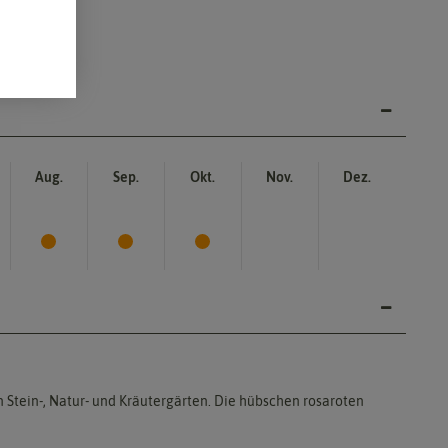
Aug.
Sep.
Okt.
Nov.
Dez.
n Stein-, Natur- und Kräutergärten. Die hübschen rosaroten