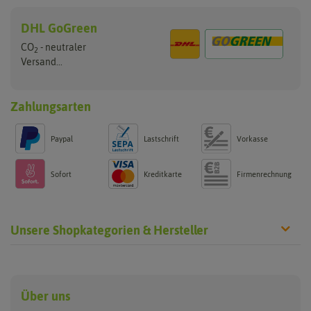
DHL GoGreen
CO
- neutraler
2
Versand...
Zahlungsarten
Paypal
Lastschrift
Vorkasse
Sofort
Kreditkarte
Firmenrechnung
Unsere Shopkategorien & Hersteller
Anzucht & Gartenzubehör
Saatgut
Hersteller
Anzuchtschalen
Blumenwiese
Über uns
Benary
Fertil
Anzuchttöpfe
Getreide