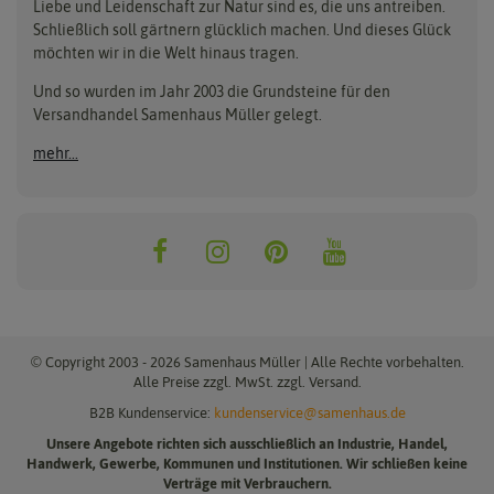
Liebe und Leidenschaft zur Natur sind es, die uns antreiben.
Beleuchtung
Keimsprossen
Buzzy Seeds
FLORTUS
Schließlich soll gärtnern glücklich machen. Und dieses Glück
Erdbeertürme
Saatbänder & Saatplatten
möchten wir in die Welt hinaus tragen.
Clever Pots
Greenline
Erde & Dünger
Saatgut für Werbezwecke
Folien, Vliese und Netze
Samen-Sets
Und so wurden im Jahr 2003 die Grundsteine für den
Dürr-Samen
Grüne Oase
Versandhandel Samenhaus Müller gelegt.
Gartengeräte
Gemüsesamen
Feldsaaten Freudenberger
Heizmatte & Heizkabel
Kräutersamen
mehr...
Nützlinge & Nisthilfen
Für die Kleinen
Gusta Garden
Quedlinburger Saatgut
Pflanzenetiketten
Geschenke
Hortitops
ReNatura
Quelltabletten
Blumensamen
Quelltöpfe
Exotische Samen
Jiffy
ReNatura Vogelwelt
Scheren
Rasensamen
Loretta Rasensamen
Romberg
Töpfe
Jungpflanzen
Winterschutz
Anzuchtsets
Zimmergewächshaus
Baumsamen
© Copyright 2003 - 2026 Samenhaus Müller | Alle Rechte vorbehalten.
Pflanzgut
Alle Preise zzgl. MwSt. zzgl. Versand.
B2B Kundenservice:
kundenservice@samenhaus.de
Pflanzknoblauch
Unsere Angebote richten sich ausschließlich an Industrie, Handel,
Pflanzschalotten
Handwerk, Gewerbe, Kommunen und Institutionen. Wir schließen keine
Steckzwiebeln
Verträge mit Verbrauchern.