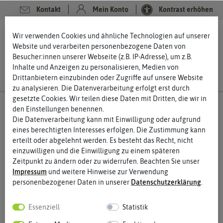
Kontakt
Mein Konto
Kontrast erhöhen
0
0
Wir verwenden Cookies und ähnliche Technologien auf unserer
Website und verarbeiten personenbezogene Daten von
Besucher:innen unserer Webseite (z.B. IP-Adresse), um z.B.
Inhalte und Anzeigen zu personalisieren, Medien von
Drittanbietern einzubinden oder Zugriffe auf unsere Website
zu analysieren. Die Datenverarbeitung erfolgt erst durch
gesetzte Cookies. Wir teilen diese Daten mit Dritten, die wir in
den Einstellungen benennen.
Die Datenverarbeitung kann mit Einwilligung oder aufgrund
eines berechtigten Interesses erfolgen. Die Zustimmung kann
erteilt oder abgelehnt werden. Es besteht das Recht, nicht
einzuwilligen und die Einwilligung zu einem späteren
Zeitpunkt zu ändern oder zu widerrufen. Beachten Sie unser
Impressum
und weitere Hinweise zur Verwendung
personenbezogener Daten in unserer
Daten­schutz­erklärung
.
Essenziell
Statistik