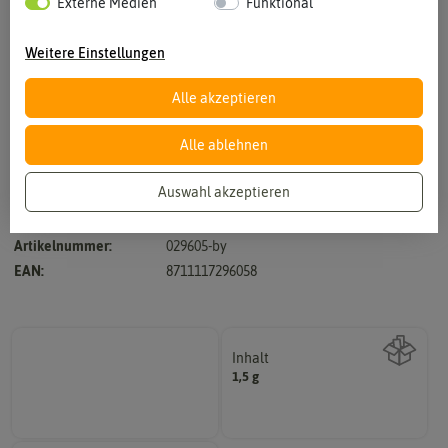
Externe Medien
Funktional
Weitere Einstellungen
Alle akzeptieren
Vergrößern durch berühren
Alle ablehnen
Auswahl akzeptieren
Hersteller:
Buzzy Seeds
Artikelnummer:
029605-by
EAN:
8711117296058
Inhalt
1,5 g
Wie viel ist enthalten