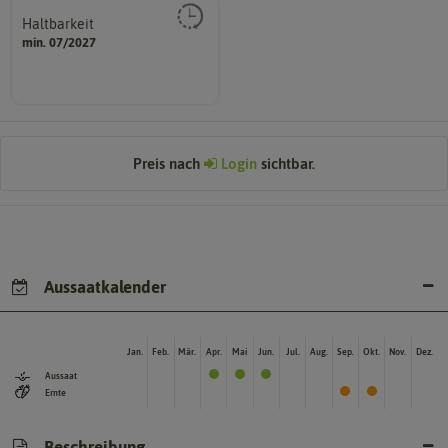
Haltbarkeit
sollte.
min. 07/2027
und Pflanzgut sehr gut keimen
Zeitpunkt, bis zu dem das Saat-
Preis nach
Login
sichtbar.
Aussaatkalender
Jan.
Feb.
Mär.
Apr.
Mai
Jun.
Jul.
Aug.
Sep.
Okt.
Nov.
Dez.
Aussaat
Ernte
Beschreibung