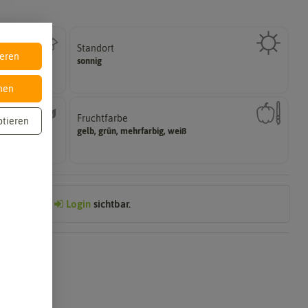
Standort
halbschattig, sonnig, vollsonnig)
ieren
sonnig
Wie viel Licht benötigt die Pflanze? (schattig,
nen
Fruchtfarbe
ptieren
Reifungsprozess hat.
gelb, grün, mehrfarbig, weiß
ährig,
Die Farbe der reifen Frucht, die sie nach dem
Preis nach
Login
sichtbar.