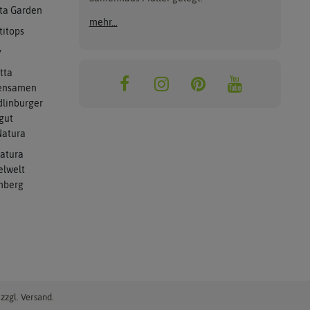
ta Garden
mehr...
titops
y
tta
ensamen
linburger
gut
atura
atura
elwelt
mberg
zzgl. Versand.