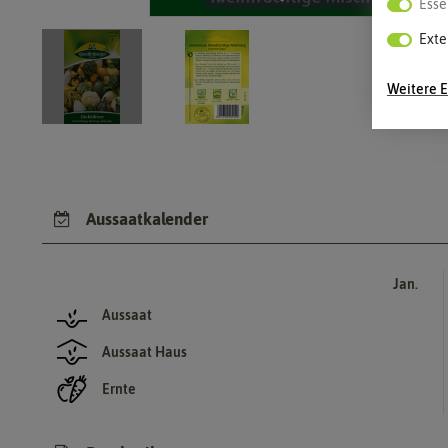
Esse
Exte
Weitere E
Aussaatkalender
Jan.
Aussaat
Aussaat Haus
Ernte