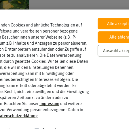
Inhalt
Alle akzept
enden Cookies und ähnliche Technologien auf
Wie viel ist enthalten
2,5 g (reicht für ca. 4-6 Pflanzen)
Website und verarbeiten personenbezogene
 Besucher:innen unserer Webseite (z.B. IP-
Alle ableh
 um z.B. Inhalte und Anzeigen zu personalisieren,
n Drittanbietern einzubinden oder Zugriffe auf
Lebensdauer
Auswahl akze
zweijährig oder mehrjährig.
einjährig
bsite zu analysieren. Die Datenverarbeitung
Pflanzen werden kategorisiert in: einj
rst durch gesetzte Cookies. Wir teilen diese Daten
en, die wir in den Einstellungen benennen.
verarbeitung kann mit Einwilligung oder
eines berechtigten Interesses erfolgen. Die
g kann erteilt oder abgelehnt werden. Es
as Recht, nicht einzuwilligen und die Einwilligung
späteren Zeitpunkt zu ändern oder zu
n. Beachten Sie unser
Impressum
und weitere
 zur Verwendung personenbezogener Daten in
aten­schutz­erklärung
.
 fahren