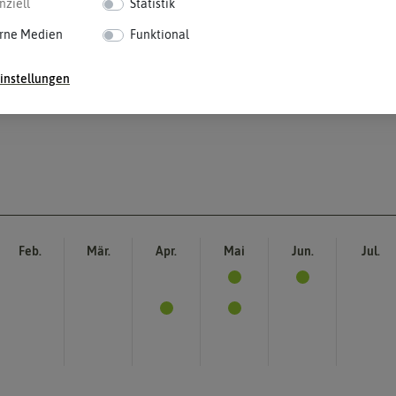
nziell
Statistik
rne Medien
Funktional
instellungen
Feb.
Mär.
Apr.
Mai
Jun.
Jul.