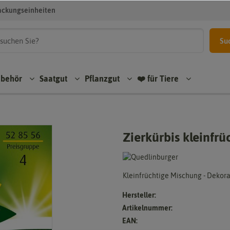
ackungseinheiten
Su
ubehör
Saatgut
Pflanzgut
❤️ für Tiere
Zierkürbis kleinfr
Kleinfrüchtige Mischung - Dekora
Hersteller:
Artikelnummer:
EAN: