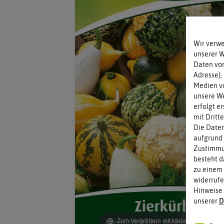
Wir verw
unserer 
Daten von
Adresse),
Medien vo
unsere We
erfolgt e
mit Dritt
Die Daten
aufgrund 
Zustimmun
besteht d
zu einem 
widerrufe
Hinweise
unserer
D
Zum Vergrößern mit Maus über das Bild