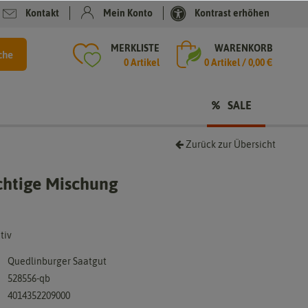
Kontakt
Mein Konto
Kontrast erhöhen
MERKLISTE
WARENKORB
che
0 Artikel
0
Artikel /
0,00 €
SALE
Zurück zur Übersicht
üchtige Mischung
tiv
Quedlinburger Saatgut
528556-qb
4014352209000