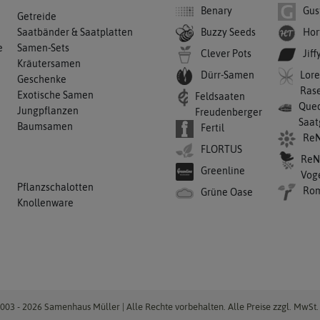
Benary
Gus
Getreide
Buzzy Seeds
Hor
Saatbänder & Saatplatten
e
Samen-Sets
Clever Pots
Jiff
Kräutersamen
Dürr-Samen
Lore
Geschenke
Ras
Exotische Samen
Feldsaaten
Qued
Jungpflanzen
Freudenberger
Saat
Baumsamen
Fertil
ReN
FLORTUS
ReN
Greenline
Vog
Pflanzschalotten
Ro
Grüne Oase
Knollenware
003 - 2026 Samenhaus Müller | Alle Rechte vorbehalten. Alle Preise zzgl. MwSt. 