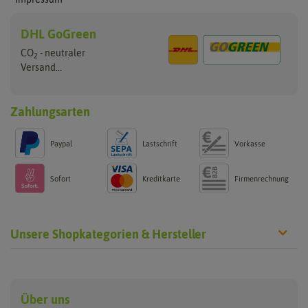
DHL GoGreen
CO
- neutraler
2
Versand...
Zahlungsarten
Paypal
Lastschrift
Vorkasse
Sofort
Kreditkarte
Firmenrechnung
Unsere Shopkategorien & Hersteller
Anzucht & Gartenzubehör
Saatgut
Hersteller
Anzuchtschalen
Blumenwiese
Über uns
Benary
Fertil