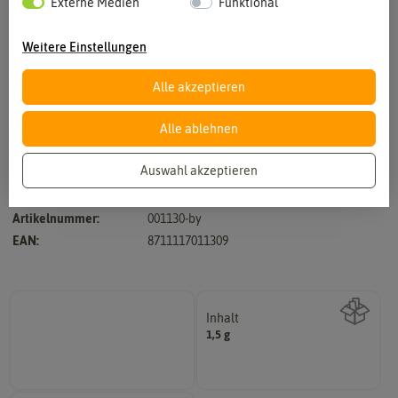
Externe Medien
Funktional
Weitere Einstellungen
Alle akzeptieren
Vergrößern durch berühren
Alle ablehnen
Auswahl akzeptieren
Hersteller:
Buzzy Seeds
Artikelnummer:
001130-by
EAN:
8711117011309
Inhalt
1,5 g
Wie viel ist enthalten