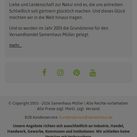
Anzuchttöpfe
Getreide
Liebe und Leidenschaft zur Natur sind es, die uns antreiben.
Beleuchtung
Keimsprossen
Buzzy Seeds
FLORTUS
Schließlich soll gärtnern glücklich machen. Und dieses Glück
Erdbeertürme
Saatbänder & Saatplatten
möchten wir in die Welt hinaus tragen.
Clever Pots
Greenline
Erde & Dünger
Saatgut für Werbezwecke
Folien, Vliese und Netze
Samen-Sets
Und so wurden im Jahr 2003 die Grundsteine für den
Dürr-Samen
Grüne Oase
Versandhandel Samenhaus Müller gelegt.
Gartengeräte
Gemüsesamen
Feldsaaten Freudenberger
Heizmatte & Heizkabel
Kräutersamen
mehr...
Nützlinge & Nisthilfen
Für die Kleinen
Gusta Garden
Quedlinburger Saatgut
Pflanzenetiketten
Geschenke
Hortitops
ReNatura
Quelltabletten
Blumensamen
Quelltöpfe
Exotische Samen
Jiffy
ReNatura Vogelwelt
Scheren
Rasensamen
Loretta Rasensamen
Romberg
Töpfe
Jungpflanzen
Winterschutz
Anzuchtsets
Zimmergewächshaus
Baumsamen
© Copyright 2003 - 2026 Samenhaus Müller | Alle Rechte vorbehalten.
Pflanzgut
Alle Preise zzgl. MwSt. zzgl. Versand.
B2B Kundenservice:
kundenservice@samenhaus.de
Pflanzknoblauch
Unsere Angebote richten sich ausschließlich an Industrie, Handel,
Pflanzschalotten
Handwerk, Gewerbe, Kommunen und Institutionen. Wir schließen keine
Steckzwiebeln
Verträge mit Verbrauchern.