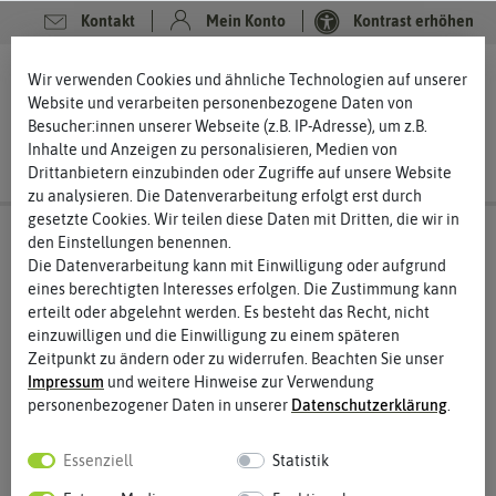
Kontakt
Mein Konto
Kontrast erhöhen
0
0
Wir verwenden Cookies und ähnliche Technologien auf unserer
Website und verarbeiten personenbezogene Daten von
Besucher:innen unserer Webseite (z.B. IP-Adresse), um z.B.
Inhalte und Anzeigen zu personalisieren, Medien von
Drittanbietern einzubinden oder Zugriffe auf unsere Website
zu analysieren. Die Datenverarbeitung erfolgt erst durch
gesetzte Cookies. Wir teilen diese Daten mit Dritten, die wir in
den Einstellungen benennen.
Die Datenverarbeitung kann mit Einwilligung oder aufgrund
eines berechtigten Interesses erfolgen. Die Zustimmung kann
erteilt oder abgelehnt werden. Es besteht das Recht, nicht
einzuwilligen und die Einwilligung zu einem späteren
Zeitpunkt zu ändern oder zu widerrufen. Beachten Sie unser
Impressum
und weitere Hinweise zur Verwendung
personenbezogener Daten in unserer
Daten­schutz­erklärung
.
Essenziell
Statistik