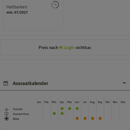
Haltbarkeit
sollte.
min. 07/2027
und Pflanzgut sehr gut keimen
Zeitpunkt, bis zu dem das Saat-
Preis nach
Login
sichtbar.
Aussaatkalender
Jan.
Feb.
Mär.
Apr.
Mai
Jun.
Jul.
Aug.
Sep.
Okt.
Nov.
Dez.
Aussaat
Aussaat Haus
Blüte