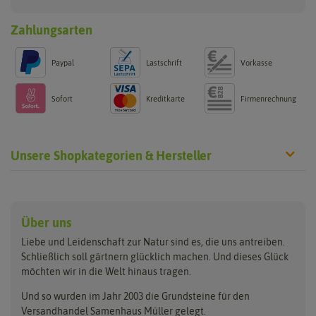
Zahlungsarten
Paypal
Lastschrift
Vorkasse
Sofort
Kreditkarte
Firmenrechnung
Unsere Shopkategorien & Hersteller
Anzucht & Gartenzubehör
Saatgut
Hersteller
Anzuchtschalen
Blumenwiese
Über uns
Benary
Fertil
Anzuchttöpfe
Getreide
Liebe und Leidenschaft zur Natur sind es, die uns antreiben.
Beleuchtung
Keimsprossen
Buzzy Seeds
FLORTUS
Schließlich soll gärtnern glücklich machen. Und dieses Glück
Erdbeertürme
Saatbänder & Saatplatten
möchten wir in die Welt hinaus tragen.
Clever Pots
Greenline
Erde & Dünger
Saatgut für Werbezwecke
Folien, Vliese und Netze
Samen-Sets
Und so wurden im Jahr 2003 die Grundsteine für den
Dürr-Samen
Grüne Oase
Versandhandel Samenhaus Müller gelegt.
Gartengeräte
Gemüsesamen