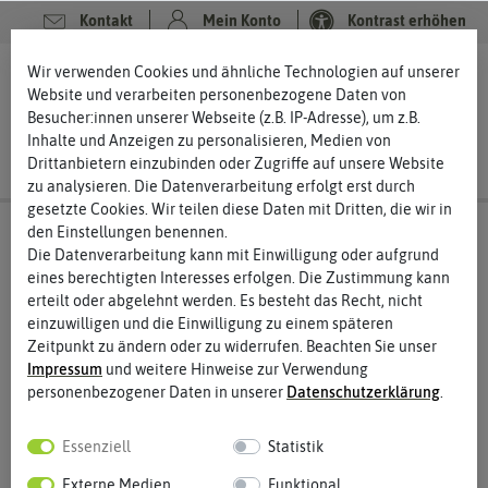
Kontakt
Mein Konto
Kontrast erhöhen
Wir verwenden Cookies und ähnliche Technologien auf unserer
0
0
Website und verarbeiten personenbezogene Daten von
Besucher:innen unserer Webseite (z.B. IP-Adresse), um z.B.
Inhalte und Anzeigen zu personalisieren, Medien von
Drittanbietern einzubinden oder Zugriffe auf unsere Website
zu analysieren. Die Datenverarbeitung erfolgt erst durch
gesetzte Cookies. Wir teilen diese Daten mit Dritten, die wir in
den Einstellungen benennen.
Die Datenverarbeitung kann mit Einwilligung oder aufgrund
eines berechtigten Interesses erfolgen. Die Zustimmung kann
Horti Tops
erteilt oder abgelehnt werden. Es besteht das Recht, nicht
eine Marke mit Stil
einzuwilligen und die Einwilligung zu einem späteren
Zeitpunkt zu ändern oder zu widerrufen. Beachten Sie unser
Horti Tops ist eine Marke des niederländischen
Impressum
und weitere Hinweise zur Verwendung
Unternehmens Tuinplus, das mit dem Werbeslogan „Wir säen
personenbezogener Daten in unserer
Daten­schutz­erklärung
.
Perspektive“ wirbt. Horti Tops beinhaltet ein Portfolio von
über 600 Arten aus den Bereichen Gemüse-, Kräuter- und
Essenziell
Statistik
Blumensamen. Dabei legt der Hersteller vor allem Wert auf
Qualität, Reinheit und Keimfreudigkeit. Das Saatgut wird
Externe Medien
Funktional