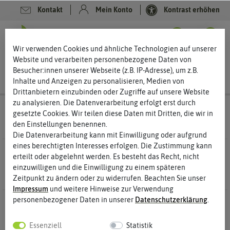
Kontakt
Mein Konto
Kontrast erhöhen
Filter
0
0
Wir verwenden Cookies und ähnliche Technologien auf unserer
Website und verarbeiten personenbezogene Daten von
Besucher:innen unserer Webseite (z.B. IP-Adresse), um z.B.
Inhalte und Anzeigen zu personalisieren, Medien von
Drittanbietern einzubinden oder Zugriffe auf unsere Website
zu analysieren. Die Datenverarbeitung erfolgt erst durch
Saatgut
Obstsamen
gesetzte Cookies. Wir teilen diese Daten mit Dritten, die wir in
den Einstellungen benennen.
Die Datenverarbeitung kann mit Einwilligung oder aufgrund
eines berechtigten Interesses erfolgen. Die Zustimmung kann
16 Ergebnisse
Gefunden in Obstsamen
erteilt oder abgelehnt werden. Es besteht das Recht, nicht
einzuwilligen und die Einwilligung zu einem späteren
Zeitpunkt zu ändern oder zu widerrufen. Beachten Sie unser
Impressum
und weitere Hinweise zur Verwendung
personenbezogener Daten in unserer
Daten­schutz­erklärung
.
-50%
-50%
Essenziell
Statistik