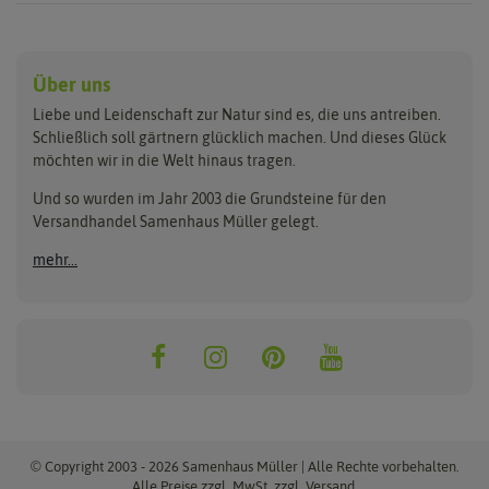
Anzucht & Gartenzubehör
Saatgut
Hersteller
Anzuchtschalen
Blumenwiese
Über uns
Benary
Fertil
Anzuchttöpfe
Getreide
Liebe und Leidenschaft zur Natur sind es, die uns antreiben.
Beleuchtung
Keimsprossen
Buzzy Seeds
FLORTUS
Schließlich soll gärtnern glücklich machen. Und dieses Glück
Erdbeertürme
Saatbänder & Saatplatten
möchten wir in die Welt hinaus tragen.
Clever Pots
Greenline
Erde & Dünger
Saatgut für Werbezwecke
Folien, Vliese und Netze
Samen-Sets
Und so wurden im Jahr 2003 die Grundsteine für den
Dürr-Samen
Grüne Oase
Versandhandel Samenhaus Müller gelegt.
Gartengeräte
Gemüsesamen
Feldsaaten Freudenberger
Heizmatte & Heizkabel
Kräutersamen
mehr...
Nützlinge & Nisthilfen
Für die Kleinen
Gusta Garden
Quedlinburger Saatgut
Pflanzenetiketten
Geschenke
Hortitops
ReNatura
Quelltabletten
Blumensamen
Quelltöpfe
Exotische Samen
Jiffy
ReNatura Vogelwelt
Scheren
Rasensamen
Loretta Rasensamen
Romberg
Töpfe
Jungpflanzen
Winterschutz
Anzuchtsets
Zimmergewächshaus
Baumsamen
© Copyright 2003 - 2026 Samenhaus Müller | Alle Rechte vorbehalten.
Pflanzgut
Alle Preise zzgl. MwSt. zzgl. Versand.