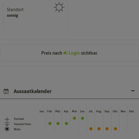
Standort
sonnig, vollsonnig)
sonnig
Pflanze? (schattig, halbschattig,
Wie viel Licht benötigt die
Preis nach
Login
sichtbar.
Aussaatkalender
Jan.
Feb.
Mär.
Apr.
Mai
Jun.
Jul.
Aug.
Sep.
Okt.
Nov.
Dez.
Aussaat
Aussaat Haus
Blüte