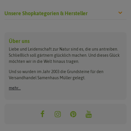
Unsere Shopkategorien & Hersteller
Anzucht & Gartenzubehör
Saatgut
Hersteller
Anzuchtschalen
Blumenwiese
Über uns
Benary
Fertil
Anzuchttöpfe
Getreide
Liebe und Leidenschaft zur Natur sind es, die uns antreiben.
Beleuchtung
Keimsprossen
Buzzy Seeds
FLORTUS
Schließlich soll gärtnern glücklich machen. Und dieses Glück
Erdbeertürme
Saatbänder & Saatplatten
möchten wir in die Welt hinaus tragen.
Clever Pots
Greenline
Erde & Dünger
Saatgut für Werbezwecke
Folien, Vliese und Netze
Samen-Sets
Und so wurden im Jahr 2003 die Grundsteine für den
Dürr-Samen
Grüne Oase
Versandhandel Samenhaus Müller gelegt.
Gartengeräte
Gemüsesamen
Feldsaaten Freudenberger
Heizmatte & Heizkabel
Kräutersamen
mehr...
Nützlinge & Nisthilfen
Für die Kleinen
Gusta Garden
Quedlinburger Saatgut
Pflanzenetiketten
Geschenke
Hortitops
ReNatura
Quelltabletten
Blumensamen
Quelltöpfe
Exotische Samen
Jiffy
ReNatura Vogelwelt
Scheren
Rasensamen
Loretta Rasensamen
Romberg
Töpfe
Jungpflanzen
Winterschutz
Anzuchtsets