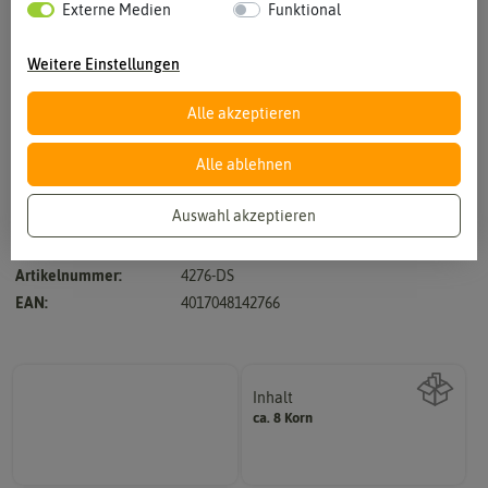
Externe Medien
Funktional
Weitere Einstellungen
Alle akzeptieren
Vergrößern durch berühren
Alle ablehnen
Auswahl akzeptieren
Hersteller:
Dürr-Samen
Artikelnummer:
4276-DS
EAN:
4017048142766
Inhalt
ca. 8 Korn
Wie viel ist enthalten