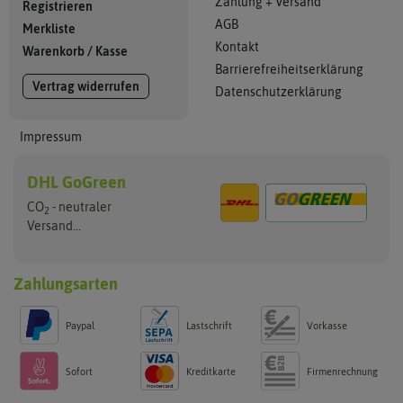
Zahlung + Versand
Registrieren
AGB
Merkliste
Kontakt
Warenkorb
/
Kasse
Barrierefreiheitserklärung
Vertrag widerrufen
Datenschutzerklärung
Impressum
DHL GoGreen
CO
- neutraler
2
Versand...
Zahlungsarten
Paypal
Lastschrift
Vorkasse
Sofort
Kreditkarte
Firmenrechnung