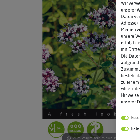
Wir verw
unserer 
Daten von
Adresse),
Medien vo
unsere We
erfolgt e
mit Dritt
Die Daten
aufgrund 
Zustimmun
besteht d
zu einem 
widerrufe
Hinweise
unserer
D
Esse
Exte
Zum Vergrößern mit Maus über das Bild