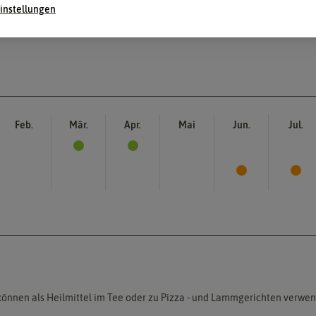
instellungen
Feb.
Mär.
Apr.
Mai
Jun.
Jul.
ter können als Heilmittel im Tee oder zu Pizza - und Lammgerichten verwe