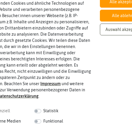
Alle akzept
enden Cookies und ähnliche Technologien auf
Website und verarbeiten personenbezogene
Inhalt
 Besucher:innen unserer Webseite (z.B. IP-
Alle ableh
Wie viel ist enthalten
0,25 g
 um z.B. Inhalte und Anzeigen zu personalisieren,
n Drittanbietern einzubinden oder Zugriffe auf
Auswahl akze
bsite zu analysieren. Die Datenverarbeitung
rst durch gesetzte Cookies. Wir teilen diese Daten
en, die wir in den Einstellungen benennen.
verarbeitung kann mit Einwilligung oder
eines berechtigten Interesses erfolgen. Die
g kann erteilt oder abgelehnt werden. Es
as Recht, nicht einzuwilligen und die Einwilligung
späteren Zeitpunkt zu ändern oder zu
n. Beachten Sie unser
Impressum
und weitere
 zur Verwendung personenbezogener Daten in
aten­schutz­erklärung
.
nziell
Statistik
rne Medien
Funktional
 fahren