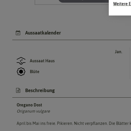
Weitere E
Aussaatkalender
Jan.
Aussaat Haus
Blüte
Beschreibung
Oregano Dost
Origanum vulgare
April bis Mai ins freie. Pikieren. Nicht verpflanzen. Die Blät