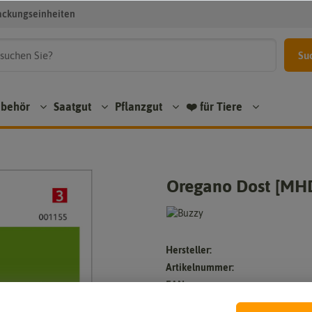
ackungseinheiten
Su
ubehör
Saatgut
Pflanzgut
❤️ für Tiere
Oregano Dost [MH
Hersteller:
Artikelnummer:
EAN: