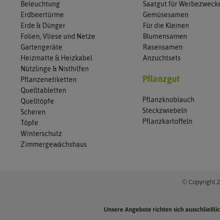
Beleuchtung
Saatgut für Werbezweck
Erdbeertürme
Gemüsesamen
Erde & Dünger
Für die Kleinen
Folien, Vliese und Netze
Blumensamen
Gartengeräte
Rasensamen
Heizmatte & Heizkabel
Anzuchtsets
Nützlinge & Nisthilfen
Pflanzgut
Pflanzenetiketten
Quelltabletten
Pflanzknoblauch
Quelltöpfe
Steckzwiebeln
Scheren
Pflanzkartoffeln
Töpfe
Winterschutz
Zimmergewächshaus
© Copyright 2
Unsere Angebote richten sich ausschließl