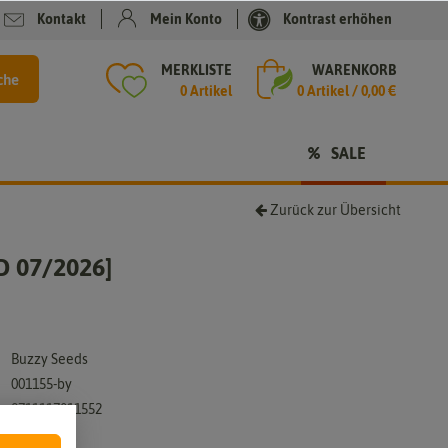
Kontakt
Mein Konto
Kontrast erhöhen
MERKLISTE
WARENKORB
che
0 Artikel
0
Artikel /
0,00 €
SALE
Zurück zur Übersicht
D 07/2026]
Buzzy Seeds
001155-by
8711117011552