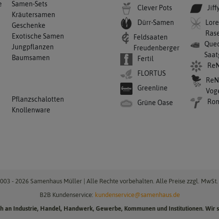
e
Samen-Sets
Clever Pots
Jiff
Kräutersamen
Dürr-Samen
Lore
Geschenke
Ras
Exotische Samen
Feldsaaten
Qued
Jungpflanzen
Freudenberger
Saat
Baumsamen
Fertil
ReN
FLORTUS
ReN
Greenline
Vog
Pflanzschalotten
Ro
Grüne Oase
Knollenware
003 - 2026 Samenhaus Müller | Alle Rechte vorbehalten. Alle Preise zzgl. MwSt. 
B2B Kundenservice:
kundenservice@samenhaus.de
ich an Industrie, Handel, Handwerk, Gewerbe, Kommunen und Institutionen. Wir s