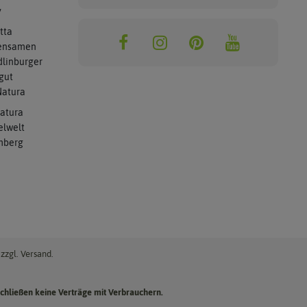
y
tta
ensamen
linburger
gut
atura
atura
elwelt
mberg
zzgl. Versand.
chließen keine Verträge mit Verbrauchern.