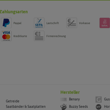
Zahlungsarten
Paypal
Lastschrift
Vorkasse
Kreditkarte
Firmenrechnung
g
Hersteller
Benary
Gus
Getreide
Buzzy Seeds
Hor
Saatbänder & Saatplatten