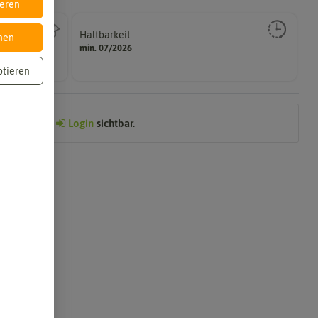
ieren
Haltbarkeit
nen
gut keimen sollte.
min. 07/2026
Zeitpunkt, bis zu dem das Saat- und Pflanzgut sehr
ptieren
Preis nach
Login
sichtbar.