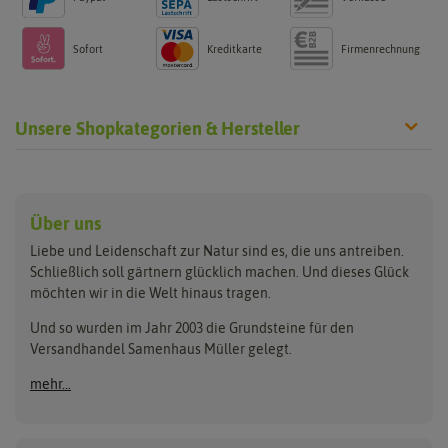
Sofort
Kreditkarte
Firmenrechnung
Unsere Shopkategorien & Hersteller
Anzucht & Gartenzubehör
Saatgut
Hersteller
Anzuchtschalen
Blumenwiese
Über uns
Benary
Fertil
Anzuchttöpfe
Getreide
Liebe und Leidenschaft zur Natur sind es, die uns antreiben.
Beleuchtung
Keimsprossen
Buzzy Seeds
FLORTUS
Schließlich soll gärtnern glücklich machen. Und dieses Glück
Erdbeertürme
Saatbänder & Saatplatten
möchten wir in die Welt hinaus tragen.
Clever Pots
Greenline
Erde & Dünger
Saatgut für Werbezwecke
Folien, Vliese und Netze
Samen-Sets
Und so wurden im Jahr 2003 die Grundsteine für den
Dürr-Samen
Grüne Oase
Versandhandel Samenhaus Müller gelegt.
Gartengeräte
Gemüsesamen
Feldsaaten Freudenberger
Heizmatte & Heizkabel
Kräutersamen
mehr...
Nützlinge & Nisthilfen
Für die Kleinen
Gusta Garden
Quedlinburger Saatgut
Pflanzenetiketten
Geschenke
Hortitops
ReNatura
Quelltabletten
Blumensamen