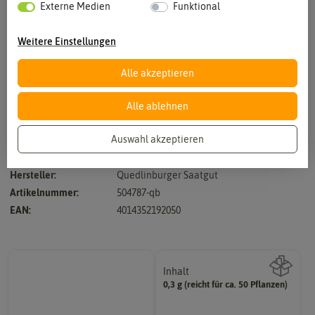
Externe Medien
Funktional
Weitere Einstellungen
Alle akzeptieren
Vergrößern durch berühren
Alle ablehnen
Auswahl akzeptieren
Mischung - Höhe ca. 60 cm
Hersteller:
Quedlinburger Saatgut
Artikelnummer:
504787-qb
EAN:
4014352192050
Inhalt
0,3 g (reicht für ca. 50 Pflanzen)
Wie viel ist enthalten