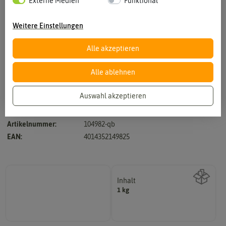
Externe Medien
Funktional
Weitere Einstellungen
Alle akzeptieren
Vergrößern durch berühren
Alle ablehnen
Auswahl akzeptieren
Hersteller:
Quedlinburger Rasensamen
Artikelnummer:
104982-qb
EAN:
4014352149825
Inhalt
1 kg
Wie viel ist enthalten