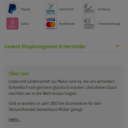
Paypal
Lastschrift
Vorkasse
Sofort
Kreditkarte
Firmenrechnung
Unsere Shopkategorien & Hersteller
Anzucht & Gartenzubehör
Saatgut
Hersteller
Anzuchtschalen
Blumenwiese
Über uns
Benary
Fertil
Anzuchttöpfe
Getreide
Liebe und Leidenschaft zur Natur sind es, die uns antreiben.
Beleuchtung
Keimsprossen
Buzzy Seeds
FLORTUS
Schließlich soll gärtnern glücklich machen. Und dieses Glück
Erdbeertürme
Saatbänder & Saatplatten
möchten wir in die Welt hinaus tragen.
Clever Pots
Greenline
Erde & Dünger
Saatgut für Werbezwecke
Folien, Vliese und Netze
Samen-Sets
Und so wurden im Jahr 2003 die Grundsteine für den
Dürr-Samen
Grüne Oase
Versandhandel Samenhaus Müller gelegt.
Gartengeräte
Gemüsesamen
Feldsaaten Freudenberger
Heizmatte & Heizkabel
Kräutersamen
mehr...
Nützlinge & Nisthilfen
Für die Kleinen
Gusta Garden
Quedlinburger Saatgut