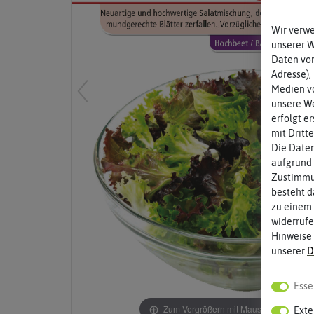
Wir verw
unserer 
Daten von
Adresse),
Medien vo
unsere We
erfolgt e
mit Dritt
Die Daten
aufgrund 
Zustimmun
besteht d
zu einem 
widerrufe
Hinweise
unserer
D
Esse
Zum Vergrößern mit Maus über das Bild
Exte