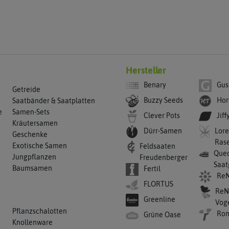
Hersteller
Benary
Gus
Getreide
Buzzy Seeds
Hor
Saatbänder & Saatplatten
e
Samen-Sets
Clever Pots
Jiff
Kräutersamen
Dürr-Samen
Lore
Geschenke
Ras
Exotische Samen
Feldsaaten
Qued
Jungpflanzen
Freudenberger
Saat
Baumsamen
Fertil
ReN
FLORTUS
ReN
Greenline
Vog
Pflanzschalotten
Ro
Grüne Oase
Knollenware