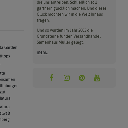
die uns antreiben. Schließlich soll
gärtnern glücklich machen. Und dieses
Glück möchten wir in die Welt hinaus
tragen.
Und so wurden im Jahr 2003 die
Grundsteine für den Versandhandel
Samenhaus Müller gelegt.
ta Garden
mehr...
titops
y
tta
ensamen
linburger
gut
atura
atura
elwelt
mberg