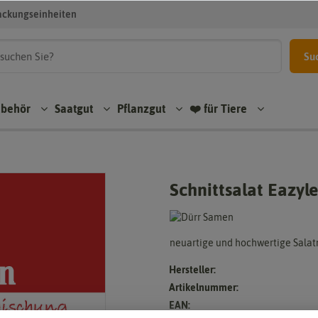
ackungseinheiten
Su
ubehör
Saatgut
Pflanzgut
❤️ für Tiere
Schnittsalat Eazy
neuartige und hochwertige Sala
Hersteller:
Artikelnummer:
EAN: