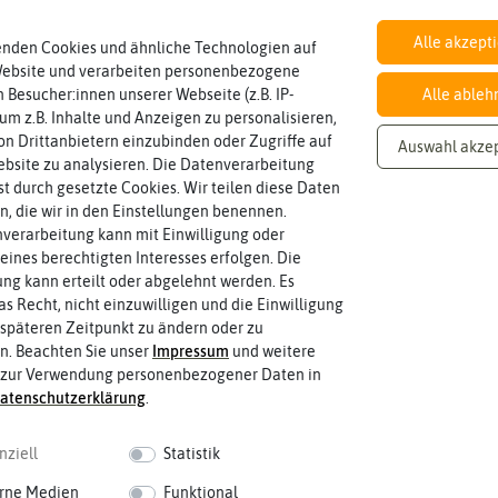
Alle akzept
enden Cookies und ähnliche Technologien auf
Website und verarbeiten personenbezogene
Inhalt
 Besucher:innen unserer Webseite (z.B. IP-
Alle ableh
Wie viel ist enthalten
ca. 150 Korn
 um z.B. Inhalte und Anzeigen zu personalisieren,
n Drittanbietern einzubinden oder Zugriffe auf
Auswahl akze
bsite zu analysieren. Die Datenverarbeitung
rst durch gesetzte Cookies. Wir teilen diese Daten
en, die wir in den Einstellungen benennen.
verarbeitung kann mit Einwilligung oder
eines berechtigten Interesses erfolgen. Die
g kann erteilt oder abgelehnt werden. Es
as Recht, nicht einzuwilligen und die Einwilligung
späteren Zeitpunkt zu ändern oder zu
n. Beachten Sie unser
Impressum
und weitere
 zur Verwendung personenbezogener Daten in
aten­schutz­erklärung
.
nziell
Statistik
 fahren
rne Medien
Funktional