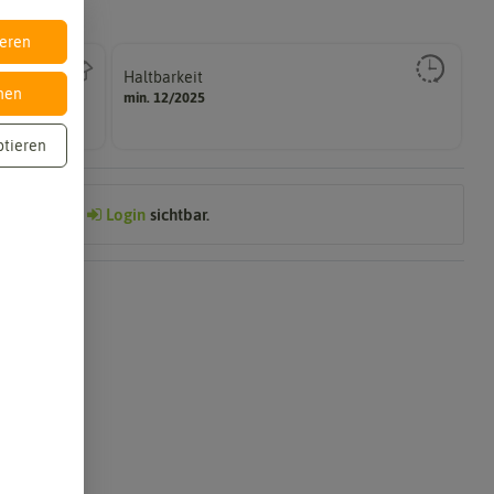
ieren
Haltbarkeit
gut keimen sollte.
nen
min. 12/2025
Zeitpunkt, bis zu dem das Saat- und Pflanzgut sehr
ptieren
Preis nach
Login
sichtbar.