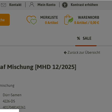
Kontakt
Mein Konto
Kontrast erhöhen
MERKLISTE
WARENKORB
che
0 Artikel
0
Artikel /
0,00 €
SALE
Zurück zur Übersicht
leaf Mischung [MHD 12/2025]
tmischung
Dürr-Samen
4226-DS
4017048142261