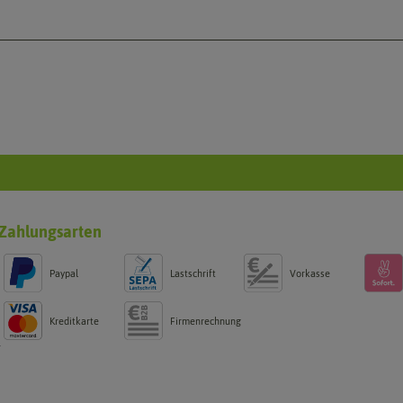
Zahlungsarten
Paypal
Lastschrift
Vorkasse
Kreditkarte
Firmenrechnung
g