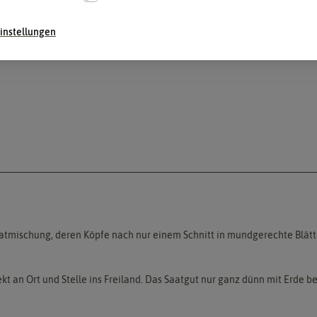
instellungen
latmischung, deren Köpfe nach nur einem Schnitt in mundgerechte Blätt
ekt an Ort und Stelle ins Freiland. Das Saatgut nur ganz dünn mit Erde b