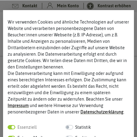
Kontakt
Mein Konto
Kontrast erhöhen
0
0
Wir verwenden Cookies und ähnliche Technologien auf unserer
Website und verarbeiten personenbezogene Daten von
Besucher:innen unserer Webseite (z.B. IP-Adresse), um z.B.
Inhalte und Anzeigen zu personalisieren, Medien von
Drittanbietern einzubinden oder Zugriffe auf unsere Website
zu analysieren. Die Datenverarbeitung erfolgt erst durch
gesetzte Cookies. Wir teilen diese Daten mit Dritten, die wir in
den Einstellungen benennen.
Die Datenverarbeitung kann mit Einwilligung oder aufgrund
eines berechtigten Interesses erfolgen. Die Zustimmung kann
erteilt oder abgelehnt werden. Es besteht das Recht, nicht
einzuwilligen und die Einwilligung zu einem späteren
Zeitpunkt zu ändern oder zu widerrufen. Beachten Sie unser
Impressum
und weitere Hinweise zur Verwendung
personenbezogener Daten in unserer
Daten­schutz­erklärung
.
Essenziell
Statistik