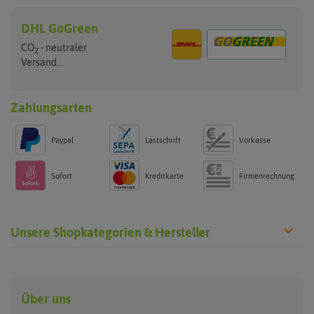
DHL GoGreen
CO
- neutraler
2
Versand...
Zahlungsarten
Paypal
Lastschrift
Vorkasse
Sofort
Kreditkarte
Firmenrechnung
Unsere Shopkategorien & Hersteller
Anzucht & Gartenzubehör
Saatgut
Hersteller
Anzuchtschalen
Blumenwiese
Über uns
Benary
Fertil
Anzuchttöpfe
Getreide