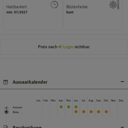
Haltbarkeit
Blütenfarbe
sollte.
min. 07/2027
bunt
Kann auch mehrfarbig sein.
und Pflanzgut sehr gut keimen
Wie ist die Blüte eingefärbt?
Zeitpunkt, bis zu dem das Saat-
Preis nach
Login
sichtbar.
Aussaatkalender
Jan.
Feb.
Mär.
Apr.
Mai
Jun.
Jul.
Aug.
Sep.
Okt.
Nov.
Dez.
Aussaat
Blüte
Beschreibung