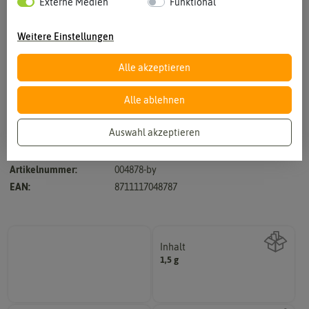
Externe Medien
Funktional
Weitere Einstellungen
Alle akzeptieren
Vergrößern durch berühren
Alle ablehnen
Auswahl akzeptieren
Hersteller:
Buzzy Seeds
Artikelnummer:
004878-by
EAN:
8711117048787
Inhalt
1,5 g
Wie viel ist enthalten