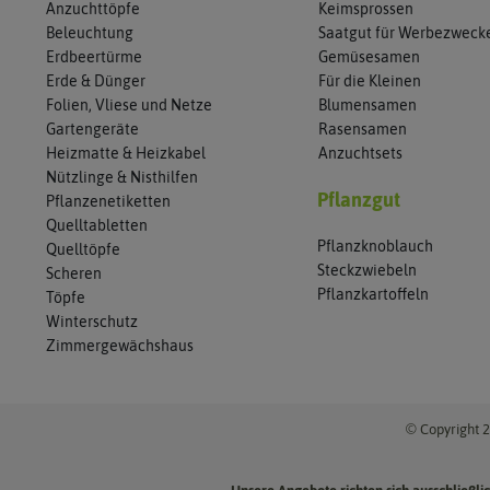
Anzuchttöpfe
Keimsprossen
Beleuchtung
Saatgut für Werbezweck
Erdbeertürme
Gemüsesamen
Erde & Dünger
Für die Kleinen
Folien, Vliese und Netze
Blumensamen
Gartengeräte
Rasensamen
Heizmatte & Heizkabel
Anzuchtsets
Nützlinge & Nisthilfen
Pflanzgut
Pflanzenetiketten
Quelltabletten
Pflanzknoblauch
Quelltöpfe
Steckzwiebeln
Scheren
Pflanzkartoffeln
Töpfe
Winterschutz
Zimmergewächshaus
© Copyright 2