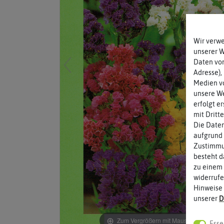
Wir verw
unserer 
Daten von
Adresse),
Medien vo
unsere We
erfolgt e
mit Dritt
Die Daten
aufgrund 
Zustimmun
besteht d
zu einem 
widerrufe
Hinweise
unserer
D
Zum Vergrößern mit Maus über das Bild
Esse