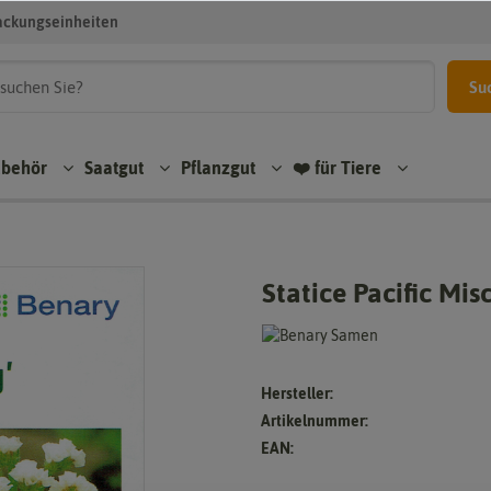
ackungseinheiten
Su
ubehör
Saatgut
Pflanzgut
❤️ für Tiere
Statice Pacific Mi
Hersteller:
Artikelnummer:
EAN: