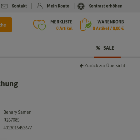
Kontakt
Mein Konto
Kontrast erhöhen
MERKLISTE
WARENKORB
che
0 Artikel
0
Artikel /
0,00 €
SALE
Zurück zur Übersicht
schung
Benary Samen
R267085
4013016452677