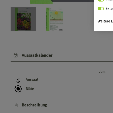
Exte
Weitere E
Aussaatkalender
Jan.
Aussaat
Blüte
Beschreibung