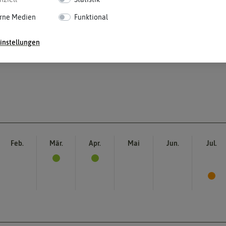
rne Medien
Funktional
instellungen
Feb.
Mär.
Apr.
Mai
Jun.
Jul.