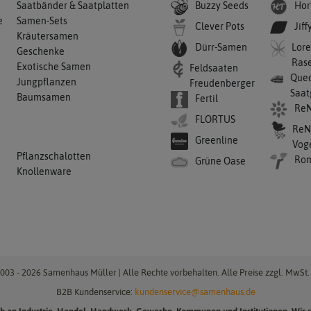
Buzzy Seeds
Hor
Saatbänder & Saatplatten
e
Samen-Sets
Clever Pots
Jiff
Kräutersamen
Dürr-Samen
Lore
Geschenke
Ras
Exotische Samen
Feldsaaten
Qued
Jungpflanzen
Freudenberger
Saat
Baumsamen
Fertil
ReN
FLORTUS
ReN
Greenline
Vog
Pflanzschalotten
Ro
Grüne Oase
Knollenware
003 - 2026 Samenhaus Müller | Alle Rechte vorbehalten. Alle Preise zzgl. MwSt. 
B2B Kundenservice:
kundenservice@samenhaus.de