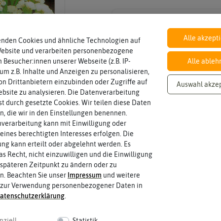
Inhalt
Wie viel ist enthalten
Samen für ca. 50 Pflanzen
Alle akzept
enden Cookies und ähnliche Technologien auf
Website und verarbeiten personenbezogene
 Besucher:innen unserer Webseite (z.B. IP-
Alle ableh
 um z.B. Inhalte und Anzeigen zu personalisieren,
Lebensdauer
zweijährig oder mehrjährig.
n Drittanbietern einzubinden oder Zugriffe auf
mehrjährig
Auswahl akze
Pflanzen werden kategorisiert in: einj
bsite zu analysieren. Die Datenverarbeitung
rst durch gesetzte Cookies. Wir teilen diese Daten
en, die wir in den Einstellungen benennen.
verarbeitung kann mit Einwilligung oder
eines berechtigten Interesses erfolgen. Die
g kann erteilt oder abgelehnt werden. Es
as Recht, nicht einzuwilligen und die Einwilligung
späteren Zeitpunkt zu ändern oder zu
n. Beachten Sie unser
Impressum
und weitere
 zur Verwendung personenbezogener Daten in
aten­schutz­erklärung
.
 fahren
nziell
Statistik