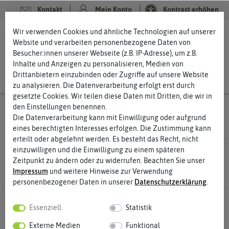
Kontakt
Mein Konto
Kontrast erhöhen
Filter
Wir verwenden Cookies und ähnliche Technologien auf unserer
0
0
Website und verarbeiten personenbezogene Daten von
Besucher:innen unserer Webseite (z.B. IP-Adresse), um z.B.
Inhalte und Anzeigen zu personalisieren, Medien von
Drittanbietern einzubinden oder Zugriffe auf unsere Website
zu analysieren. Die Datenverarbeitung erfolgt erst durch
gesetzte Cookies. Wir teilen diese Daten mit Dritten, die wir in
den Einstellungen benennen.
Saatgut
Kräutersamen Kerbelsamen
Die Datenverarbeitung kann mit Einwilligung oder aufgrund
eines berechtigten Interesses erfolgen. Die Zustimmung kann
erteilt oder abgelehnt werden. Es besteht das Recht, nicht
einzuwilligen und die Einwilligung zu einem späteren
2 Ergebnisse
Gefunden in Kerbelsamen
Zeitpunkt zu ändern oder zu widerrufen. Beachten Sie unser
Impressum
und weitere Hinweise zur Verwendung
personenbezogener Daten in unserer
Daten­schutz­erklärung
.
-50%
-50%
Essenziell
Statistik
Externe Medien
Funktional