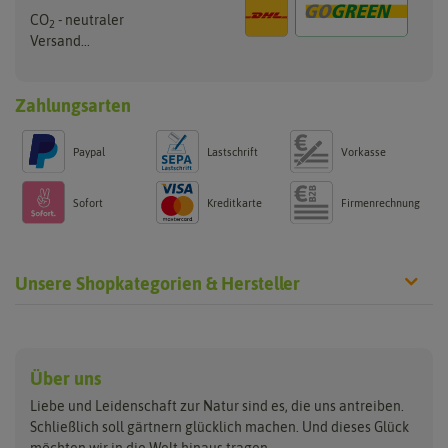
CO
- neutraler
2
Versand...
Zahlungsarten
Paypal
Lastschrift
Vorkasse
Sofort
Kreditkarte
Firmenrechnung
Unsere Shopkategorien & Hersteller
Anzucht & Gartenzubehör
Saatgut
Hersteller
Anzuchtschalen
Blumenwiese
Über uns
Benary
Fertil
Anzuchttöpfe
Getreide
Liebe und Leidenschaft zur Natur sind es, die uns antreiben.
Beleuchtung
Keimsprossen
Buzzy Seeds
FLORTUS
Schließlich soll gärtnern glücklich machen. Und dieses Glück
Erdbeertürme
Saatbänder & Saatplatten
möchten wir in die Welt hinaus tragen.