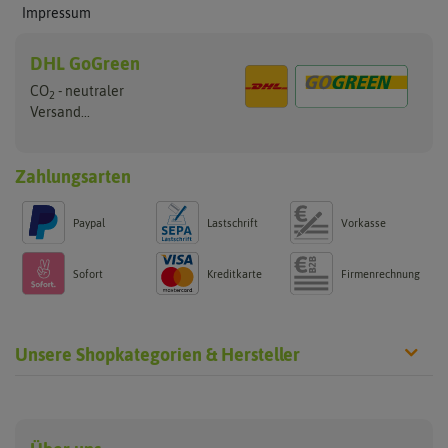
Impressum
DHL GoGreen
CO
- neutraler
2
Versand...
Zahlungsarten
Paypal
Lastschrift
Vorkasse
Sofort
Kreditkarte
Firmenrechnung
Unsere Shopkategorien & Hersteller
Anzucht & Gartenzubehör
Saatgut
Hersteller
Anzuchtschalen
Blumenwiese