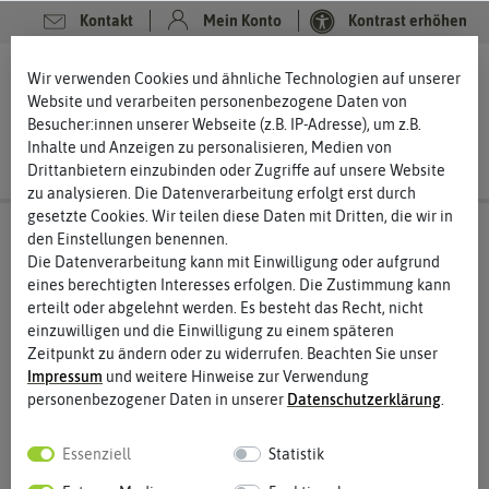
Kontakt
Mein Konto
Kontrast erhöhen
0
0
Wir verwenden Cookies und ähnliche Technologien auf unserer
Website und verarbeiten personenbezogene Daten von
Besucher:innen unserer Webseite (z.B. IP-Adresse), um z.B.
Inhalte und Anzeigen zu personalisieren, Medien von
Drittanbietern einzubinden oder Zugriffe auf unsere Website
zu analysieren. Die Datenverarbeitung erfolgt erst durch
gesetzte Cookies. Wir teilen diese Daten mit Dritten, die wir in
den Einstellungen benennen.
Die Datenverarbeitung kann mit Einwilligung oder aufgrund
eines berechtigten Interesses erfolgen. Die Zustimmung kann
erteilt oder abgelehnt werden. Es besteht das Recht, nicht
einzuwilligen und die Einwilligung zu einem späteren
Zeitpunkt zu ändern oder zu widerrufen. Beachten Sie unser
Impressum
und weitere Hinweise zur Verwendung
personenbezogener Daten in unserer
Daten­schutz­erklärung
.
Essenziell
Statistik