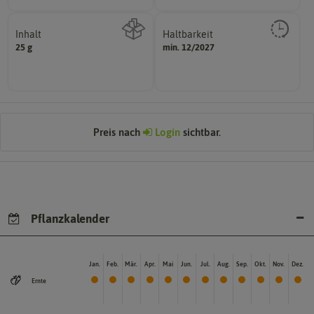
Inhalt
Haltbarkeit
sollte.
25 g
min. 12/2027
Wie viel ist enthalten
und Pflanzgut sehr gut keimen
Zeitpunkt, bis zu dem das Saat-
Preis nach
Login
sichtbar.
Pflanzkalender
Jan.
Feb.
Mär.
Apr.
Mai
Jun.
Jul.
Aug.
Sep.
Okt.
Nov.
Dez.
Ernte