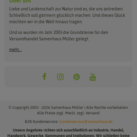
Über uns
Benary
Fertil
Anzuchttöpfe
Getreide
Liebe und Leidenschaft zur Natur sind es, die uns antreiben.
Beleuchtung
Keimsprossen
Buzzy Seeds
FLORTUS
Schließlich soll gärtnern glücklich machen. Und dieses Glück
Erdbeertürme
Saatbänder & Saatplatten
möchten wir in die Welt hinaus tragen.
Clever Pots
Greenline
Erde & Dünger
Saatgut für Werbezwecke
Folien, Vliese und Netze
Samen-Sets
Und so wurden im Jahr 2003 die Grundsteine für den
Dürr-Samen
Grüne Oase
Versandhandel Samenhaus Müller gelegt.
Gartengeräte
Gemüsesamen
Feldsaaten Freudenberger
Heizmatte & Heizkabel
Kräutersamen
mehr...
Nützlinge & Nisthilfen
Für die Kleinen
Gusta Garden
Quedlinburger Saatgut
Pflanzenetiketten
Geschenke
Hortitops
ReNatura
Quelltabletten
Blumensamen
Quelltöpfe
Exotische Samen
Jiffy
ReNatura Vogelwelt
Scheren
Rasensamen
Loretta Rasensamen
Romberg
Töpfe
Jungpflanzen
Winterschutz
Anzuchtsets
Zimmergewächshaus
Baumsamen
© Copyright 2003 - 2026 Samenhaus Müller | Alle Rechte vorbehalten.
Pflanzgut
Alle Preise zzgl. MwSt. zzgl. Versand.
B2B Kundenservice:
kundenservice@samenhaus.de
Pflanzknoblauch
Unsere Angebote richten sich ausschließlich an Industrie, Handel,
Pflanzschalotten
Handwerk, Gewerbe, Kommunen und Institutionen. Wir schließen keine